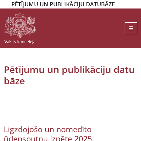
PĒTĪJUMU UN PUBLIKĀCIJU DATUBĀZE
Me
Pētījumu un publikāciju datu
bāze
Ligzdojošo un nomedīto
ūdensputnu izpēte 2025