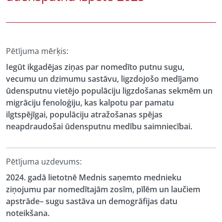
Pētījuma mērķis:
Iegūt ikgadējas ziņas par nomedīto putnu sugu,
vecumu un dzimumu sastāvu, ligzdojošo medījamo
ūdensputnu vietējo populāciju ligzdošanas sekmēm un
migrāciju fenoloģiju, kas kalpotu par pamatu
ilgtspējīgai, populāciju atražošanas spējas
neapdraudošai ūdensputnu medību saimniecībai.
Pētījuma uzdevums:
2024. gadā lietotnē Mednis saņemto mednieku
ziņojumu par nomedītajām zosīm, pīlēm un laučiem
apstrāde– sugu sastāva un demogrāfijas datu
noteikšana.