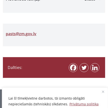
pasts@zm.gov.lv
Dalīties:
Informācija pēdējo reizi atjaunota 07.08.2026
Lai šī tīmekļvietne darbotos, tā izmanto obligāti
nepieciešamās (tehniskās) sīkdatnes.
Privātuma politika