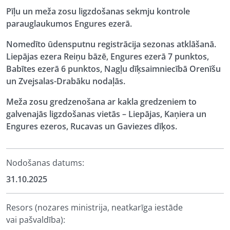
Pīļu un meža zosu ligzdošanas sekmju kontrole
parauglaukumos Engures ezerā.
Nomedīto ūdensputnu registrācija sezonas atklāšanā.
Liepājas ezera Reiņu bāzē, Engures ezerā 7 punktos,
Babītes ezerā 6 punktos, Nagļu dīķsaimniecībā Orenīšu
un Zvejsalas-Drabāku nodaļās.
Meža zosu gredzenošana ar kakla gredzeniem to
galvenajās ligzdošanas vietās – Liepājas, Kaņiera un
Engures ezeros, Rucavas un Gaviezes dīķos.
Nodošanas datums:
31.10.2025
Resors (nozares ministrija, neatkarīga iestāde
vai pašvaldība):