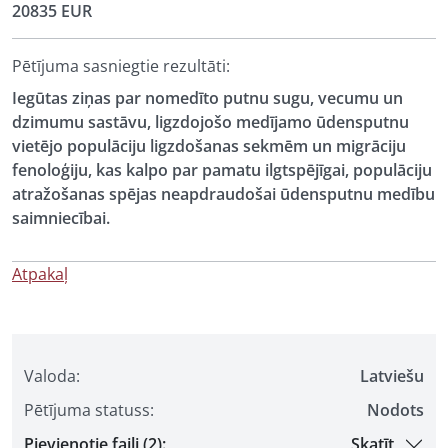
20835 EUR
Pētījuma sasniegtie rezultāti:
Iegūtas ziņas par nomedīto putnu sugu, vecumu un
dzimumu sastāvu, ligzdojošo medījamo ūdensputnu
vietējo populāciju ligzdošanas sekmēm un migrāciju
fenoloģiju, kas kalpo par pamatu ilgtspējīgai, populāciju
atražošanas spējas neapdraudošai ūdensputnu medību
saimniecībai.
Atpakaļ
Valoda:
Latviešu
Pētījuma statuss:
Nodots
Pievienotie faili (2):
Skatīt