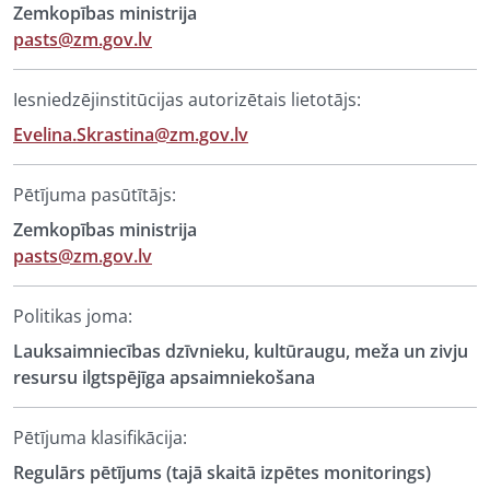
Zemkopības ministrija
pasts@zm.gov.lv
Iesniedzējinstitūcijas autorizētais lietotājs:
Evelina.Skrastina@zm.gov.lv
Pētījuma pasūtītājs:
Zemkopības ministrija
pasts@zm.gov.lv
Politikas joma:
Lauksaimniecības dzīvnieku, kultūraugu, meža un zivju
resursu ilgtspējīga apsaimniekošana
Pētījuma klasifikācija:
Regulārs pētījums (tajā skaitā izpētes monitorings)