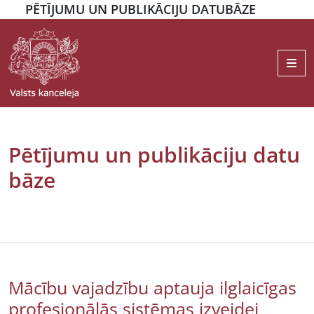
PĒTĪJUMU UN PUBLIKĀCIJU DATUBĀZE
Me
Pētījumu un publikāciju datu
bāze
Mācību vajadzību aptauja ilglaicīgas
profesionālās sistēmas izveidei