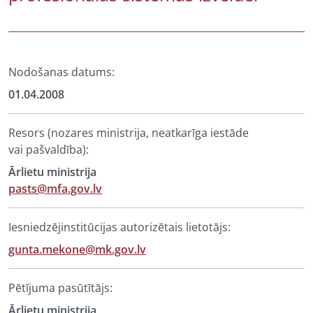
Nodošanas datums:
01.04.2008
Resors (nozares ministrija, neatkarīga iestāde
vai pašvaldība):
Ārlietu ministrija
pasts@mfa.gov.lv
Iesniedzējinstitūcijas autorizētais lietotājs:
gunta.mekone@mk.gov.lv
Pētījuma pasūtītājs:
Ārlietu ministrija