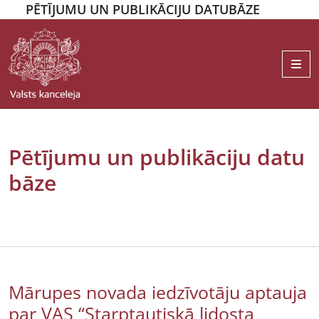
PĒTĪJUMU UN PUBLIKĀCIJU DATUBĀZE
Me
Pētījumu un publikāciju datu
bāze
Mārupes novada iedzīvotāju aptauja
par VAS “Starptautiskā lidosta