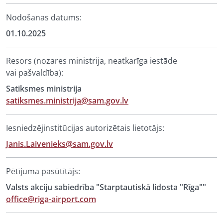
Nodošanas datums:
01.10.2025
Resors (nozares ministrija, neatkarīga iestāde
vai pašvaldība):
Satiksmes ministrija
satiksmes.ministrija@sam.gov.lv
Iesniedzējinstitūcijas autorizētais lietotājs:
Janis.Laivenieks@sam.gov.lv
Pētījuma pasūtītājs:
Valsts akciju sabiedrība "Starptautiskā lidosta "Rīga""
office@riga-airport.com