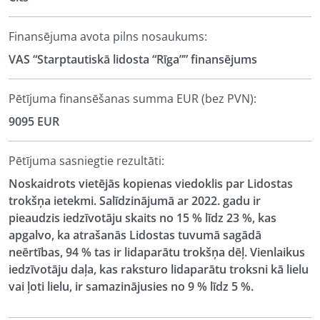
Finansējuma avota pilns nosaukums:
VAS “Starptautiskā lidosta “Rīga”” finansējums
Pētījuma finansēšanas summa EUR (bez PVN):
9095 EUR
Pētījuma sasniegtie rezultāti:
Noskaidrots vietējās kopienas viedoklis par Lidostas
trokšņa ietekmi. Salīdzinājumā ar 2022. gadu ir
pieaudzis iedzīvotāju skaits no 15 % līdz 23 %, kas
apgalvo, ka atrašanās Lidostas tuvumā sagādā
neērtības, 94 % tas ir lidaparātu trokšņa dēļ. Vienlaikus
iedzīvotāju daļa, kas raksturo lidaparātu troksni kā lielu
vai ļoti lielu, ir samazinājusies no 9 % līdz 5 %.