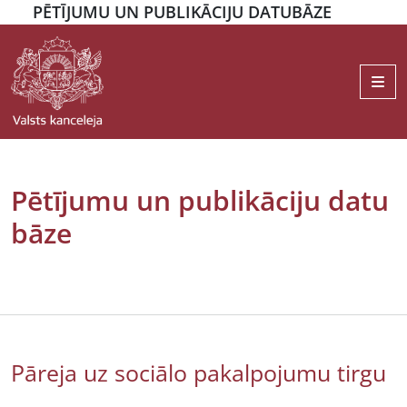
PĒTĪJUMU UN PUBLIKĀCIJU DATUBĀZE
Me
Pētījumu un publikāciju datu
bāze
Pāreja uz sociālo pakalpojumu tirgu