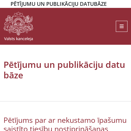
PĒTĪJUMU UN PUBLIKĀCIJU DATUBĀZE
Me
Pētījumu un publikāciju datu
bāze
Pētījums par ar nekustamo īpašumu
saistīto tiesību nostiprināšanas