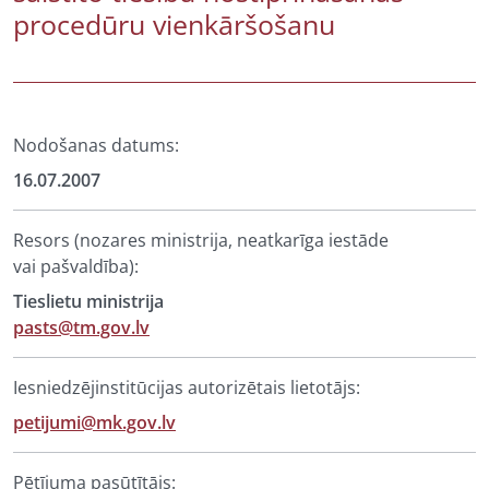
procedūru vienkāršošanu
Nodošanas datums:
16.07.2007
Resors (nozares ministrija, neatkarīga iestāde
vai pašvaldība):
Tieslietu ministrija
pasts@tm.gov.lv
Iesniedzējinstitūcijas autorizētais lietotājs:
petijumi@mk.gov.lv
Pētījuma pasūtītājs: