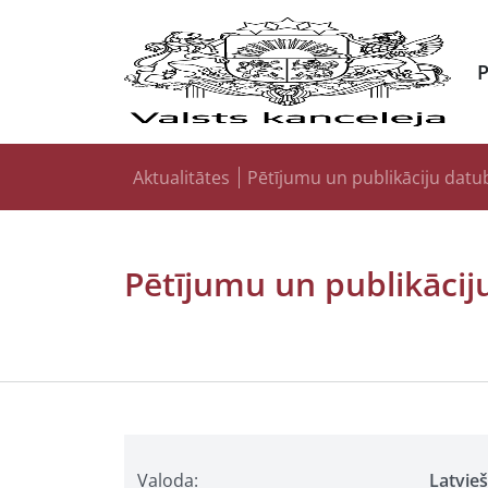
Aktualitātes
Pētījumu un publikāciju datu
Pētījumu un publikācij
Valoda:
Latvie