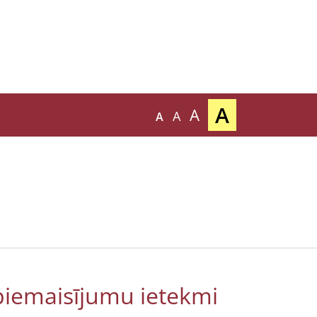
A
A
A
A
piemaisījumu ietekmi