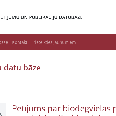
PĒTĪJUMU UN PUBLIKĀCIJU DATUBĀZE
bāze
Kontakti
Pieteikties jaunumiem
u datu bāze
Pētījums par biodegvielas 
šu