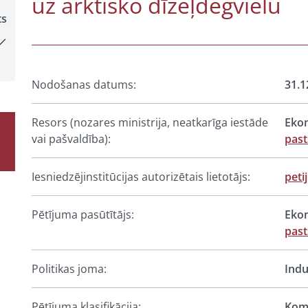
uz arktisko dīzeļdegvielu
ts
Nodošanas datums:
31.1
Resors (nozares ministrija, neatkarīga iestāde
Ekon
vai pašvaldība):
pas
Iesniedzējinstitūcijas autorizētais lietotājs:
peti
Pētījuma pasūtītājs:
Ekon
pas
Politikas joma:
Indu
Pētījuma klasifikācija:
Komp