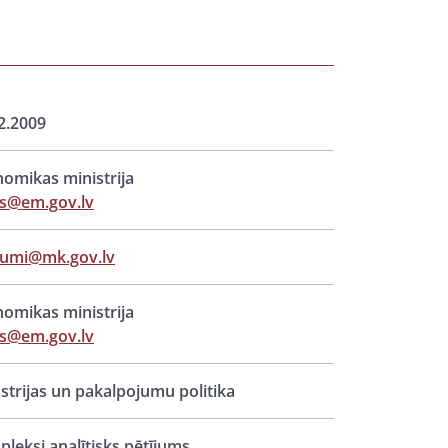
2.2009
omikas ministrija
ts@em.gov.lv
jumi@mk.gov.lv
omikas ministrija
ts@em.gov.lv
strijas un pakalpojumu politika
leksi analītisks pētījums