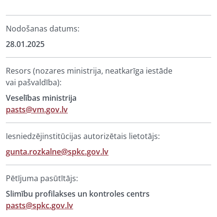
Nodošanas datums:
28.01.2025
Resors (nozares ministrija, neatkarīga iestāde
vai pašvaldība):
Veselības ministrija
pasts@vm.gov.lv
Iesniedzējinstitūcijas autorizētais lietotājs:
gunta.rozkalne@spkc.gov.lv
Pētījuma pasūtītājs:
Slimību profilakses un kontroles centrs
pasts@spkc.gov.lv