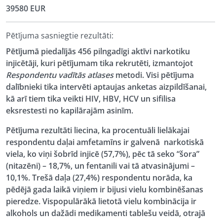
39580 EUR
Pētījuma sasniegtie rezultāti:
Pētījumā piedalījās 456 pilngadīgi aktīvi narkotiku
injicētāji, kuri pētījumam tika rekrutēti, izmantojot
Respondentu vadītās atlases
metodi. Visi pētījuma
dalībnieki tika intervēti aptaujas anketas aizpildīšanai,
kā arī tiem tika veikti HIV, HBV, HCV un sifilisa
eksrestesti no kapilārajām asinīm.
Pētījuma rezultāti liecina, ka procentuāli lielākajai
respondentu daļai amfetamīns ir galvenā narkotiskā
viela, ko viņi šobrīd injicē (57,7%), pēc tā seko “šora”
(nitazēni) – 18,7%, un fentanili vai tā atvasinājumi –
10,1%. Trešā daļa (27,4%) respondentu norāda, ka
pēdējā gada laikā viņiem ir bijusi vielu kombinēšanas
pieredze. Vispopulārākā lietotā vielu kombinācija ir
alkohols un dažādi medikamenti tablešu veidā, otrajā