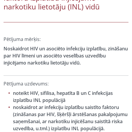
narkotiku lietotāju (INL) vidū
Pētījuma mērķis:
Noskaidrot HIV un asociēto infekciju izplatību, zināšanu
par HIV līmeni un asociēto veselības uzvedību
injicējamo narkotiku lietotāju vidū.
Pētījuma uzdevums:
noteikt HIV, sifilisa, hepatīta B un C infekcijas
izplatību INL populācijā
noskaidrot ar infekciju izplatību saistīto faktoru
(zināšanas par HIV, šķēršļi ārstēšanas pakalpojumu
saņemšanai, ar narkotiku injicēšanu saistītā riska
uzvedība, u.tml.) izplatību INL populācijā.