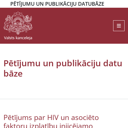
PĒTĪJUMU UN PUBLIKĀCIJU DATUBĀZE
Me
Pētījumu un publikāciju datu
bāze
Pētījums par HIV un asociēto
faktoru izplatību injicējamo