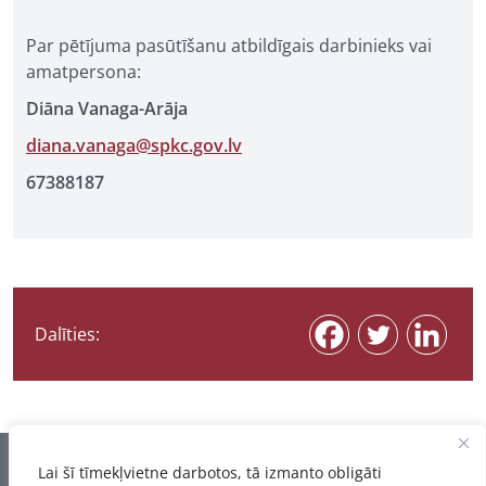
Par pētījuma pasūtīšanu atbildīgais darbinieks vai
amatpersona:
Diāna Vanaga-Arāja
diana.vanaga@spkc.gov.lv
67388187
Dalīties:
Informācija pēdējo reizi atjaunota 07.08.2026
Lai šī tīmekļvietne darbotos, tā izmanto obligāti