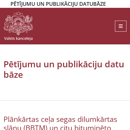
PĒTĪJUMU UN PUBLIKĀCIJU DATUBĀZE
Me
Pētījumu un publikāciju datu
bāze
Plānkārtas ceļa segas dilumkārtas
slāņu (BBTM) un citu bituminēto