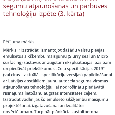
segumu atjaunošanas un pārbūves
tehnoloģiju izpēte (3. kārta)
Pētījuma mērķis:
Mērķis ir izstrādāt, izmantojot dažādu valstu pieejas,
emulsētus sīkšķembu maisījumu (Slurry seal un Micro
surfacing) sastāvus ar augstām ekspluatācijas īpašībām
un piedāvāt priekšlikumus „Ceļu specifikācijas 2019”
(vai citas – aktuālās specifikāciju versijas) papildināšanai
ar Latvijas apstākļiem jaunu autoceļa seguma virsmas
atjaunošanas tehnoloģiju, lai nodrošinātu piedāvātā
risinājuma lietošanu augstas intensitātes ceļiem.
Izstrādāt vadlīnijas šo emulsēto sīkšķembu maisījumu
projektēšanai, izgatavošanai un kvalitātes
novērtējumam. Turpināt plānkārtas asfaltbetona