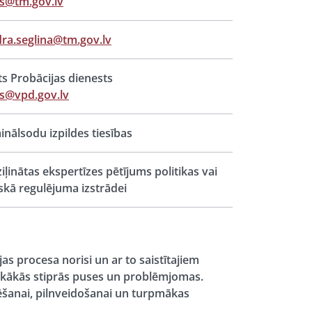
s@tm.gov.lv
ra.seglina@tm.gov.lv
ts Probācijas dienests
s@vpd.gov.lv
inālsodu izpildes tiesības
iļinātas ekspertīzes pētījums politikas vai
iskā regulējuma izstrādei
jas procesa norisi un ar to saistītajiem
tiskākās stiprās puses un problēmjomas.
tēšanai, pilnveidošanai un turpmākas