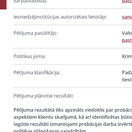
vai pašvaldība):
past
Iesniedzējinstitūcijas autorizētais lietotājs:
sand
Pētījuma pasūtītājs:
Vals
past
Politikas joma:
Krim
Pētījuma klasifikācija:
Padz
ties
Pētījuma plānotie rezultāti:
Pētījuma rezultātā tiks apzināts viedoklis par probāci
aspektiem klientu skatījumā, kā arī identificētas bū
Iegūtie rezultāti izmantojami probācijas darba izvēr
politikas plānošanas vajadzībām.