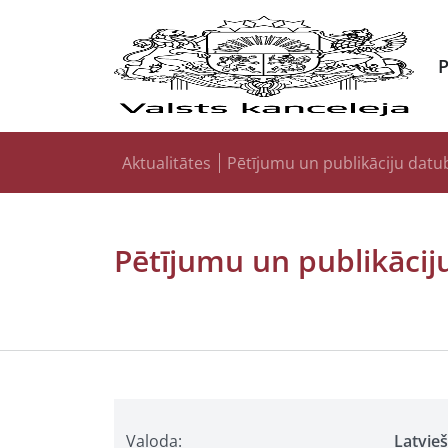
Aktualitātes
Pētījumu un publikāciju datu
Pētījumu un publikācij
Valoda:
Latvie