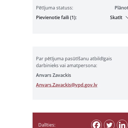
Pētījuma statuss:
Plāno
Pievienotie faili (1):
Skatīt
Par pētījuma pasūtīšanu atbildīgais
darbinieks vai amatpersona:
Anvars Zavackis
Anvars.Zavackis@vpd.gov.lv
Dalīties: