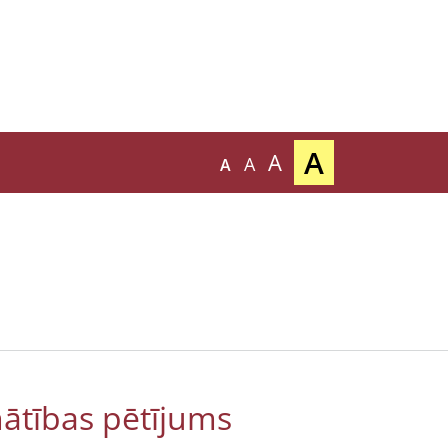
A
A
A
A
nātības pētījums