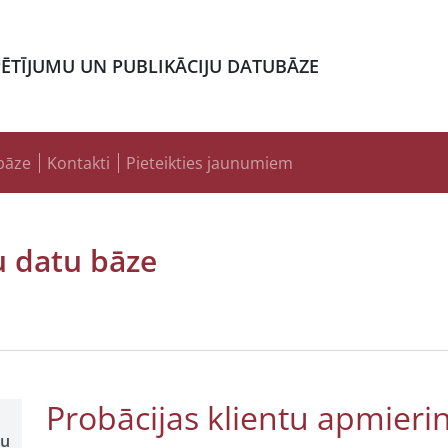
PĒTĪJUMU UN PUBLIKĀCIJU DATUBĀZE
bāze
Kontakti
Pieteikties jaunumiem
u datu bāze
Probācijas klientu apmieri
šu