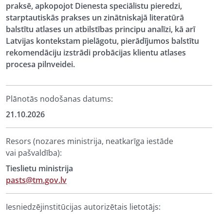
praksē, apkopojot Dienesta speciālistu pieredzi,
starptautiskās prakses un zinātniskajā literatūrā
balstītu atlases un atbilstības principu analīzi, kā arī
Latvijas kontekstam pielāgotu, pierādījumos balstītu
rekomendāciju izstrādi probācijas klientu atlases
procesa pilnveidei.
Plānotās nodošanas datums:
21.10.2026
Resors (nozares ministrija, neatkarīga iestāde
vai pašvaldība):
Tieslietu ministrija
pasts@tm.gov.lv
Iesniedzējinstitūcijas autorizētais lietotājs: