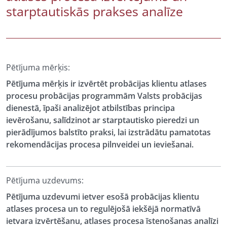
starptautiskās prakses analīze
Pētījuma mērķis:
Pētījuma mērķis ir izvērtēt probācijas klientu atlases
procesu probācijas programmām Valsts probācijas
dienestā, īpaši analizējot atbilstības principa
ievērošanu, salīdzinot ar starptautisko pieredzi un
pierādījumos balstīto praksi, lai izstrādātu pamatotas
rekomendācijas procesa pilnveidei un ieviešanai.
Pētījuma uzdevums:
Pētījuma uzdevumi ietver esošā probācijas klientu
atlases procesa un to regulējošā iekšējā normatīvā
ietvara izvērtēšanu, atlases procesa īstenošanas analīzi