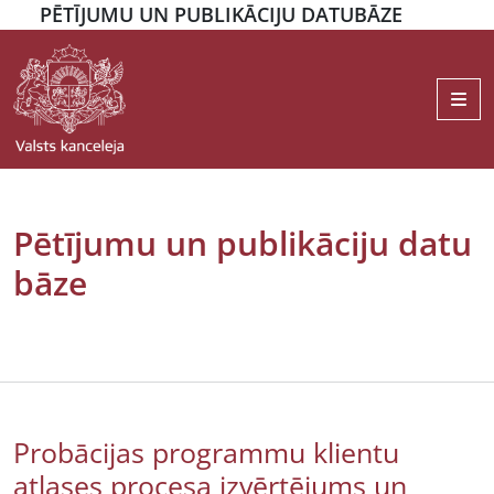
PĒTĪJUMU UN PUBLIKĀCIJU DATUBĀZE
Me
Pētījumu un publikāciju datu
bāze
Probācijas programmu klientu
atlases procesa izvērtējums un