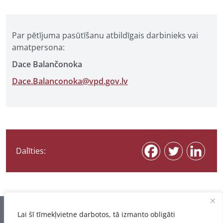
Par pētījuma pasūtīšanu atbildīgais darbinieks vai
amatpersona:
Dace Balančonoka
Dace.Balanconoka@vpd.gov.lv
Dalīties:
Informācija pēdējo reizi atjaunota 07.08.2026
Lai šī tīmekļvietne darbotos, tā izmanto obligāti