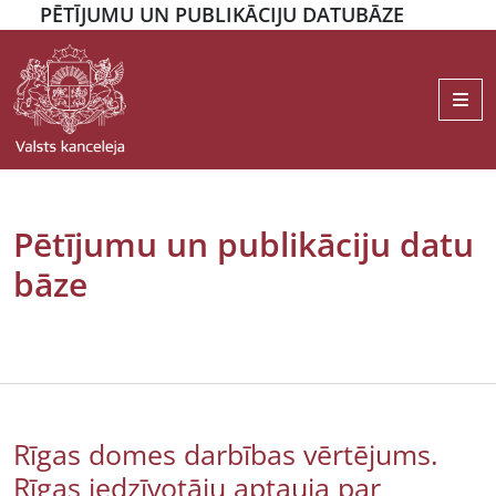
PĒTĪJUMU UN PUBLIKĀCIJU DATUBĀZE
Me
Pētījumu un publikāciju datu
bāze
Rīgas domes darbības vērtējums.
Rīgas iedzīvotāju aptauja par