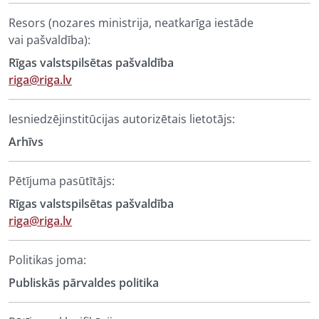
Resors (nozares ministrija, neatkarīga iestāde
vai pašvaldība):
Rīgas valstspilsētas pašvaldība
riga@riga.lv
Iesniedzējinstitūcijas autorizētais lietotājs:
Arhīvs
Pētījuma pasūtītājs:
Rīgas valstspilsētas pašvaldība
riga@riga.lv
Politikas joma:
Publiskās pārvaldes politika