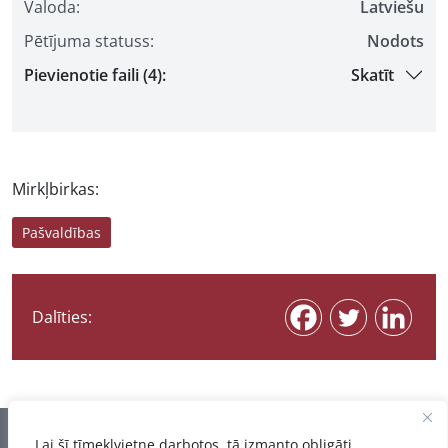
Valoda:
Latviešu
Pētījuma statuss:
Nodots
Pievienotie faili (4):
Skatīt
Mirkļbirkas:
Pašvaldības
Dalīties:
Informācija pēdējo reizi atjaunota 07.08.2026
Lai šī tīmekļvietne darbotos, tā izmanto obligāti