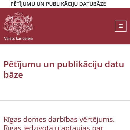
PĒTĪJUMU UN PUBLIKĀCIJU DATUBĀZE
Me
Pētījumu un publikāciju datu
bāze
Rīgas domes darbības vērtējums.
Rīgas iedzīvotāju aptaujas par