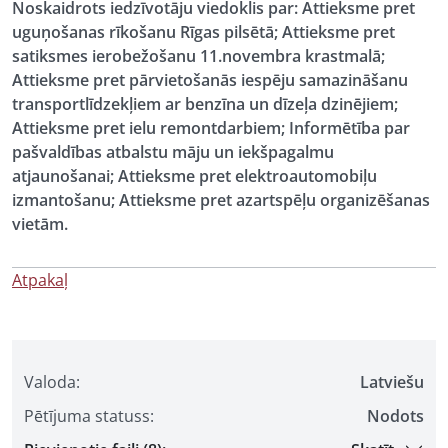
Noskaidrots iedzīvotāju viedoklis par: Attieksme pret
uguņošanas rīkošanu Rīgas pilsētā; Attieksme pret
satiksmes ierobežošanu 11.novembra krastmalā;
Attieksme pret pārvietošanās iespēju samazināšanu
transportlīdzekļiem ar benzīna un dīzeļa dzinējiem;
Attieksme pret ielu remontdarbiem; Informētība par
pašvaldības atbalstu māju un iekšpagalmu
atjaunošanai; Attieksme pret elektroautomobiļu
izmantošanu; Attieksme pret azartspēļu organizēšanas
vietām.
Atpakaļ
Valoda:
Latviešu
Pētījuma statuss:
Nodots