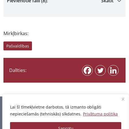
Pievienotie faili (8):
Skatīt
Mirkļbirkas:
Pašvaldības
Dalīties:
Informācija pēdējo reizi atjaunota 07.08.2026
Lai šī tīmekļvietne darbotos, tā izmanto obligāti
nepieciešamās (tehniskās) sīkdatnes.
Privātuma politika
Privātuma politika
Saprotu