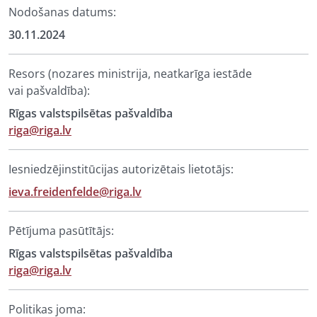
Nodošanas datums:
30.11.2024
Resors (nozares ministrija, neatkarīga iestāde
vai pašvaldība):
Rīgas valstspilsētas pašvaldība
riga@riga.lv
Iesniedzējinstitūcijas autorizētais lietotājs:
ieva.freidenfelde@riga.lv
Pētījuma pasūtītājs:
Rīgas valstspilsētas pašvaldība
riga@riga.lv
Politikas joma: