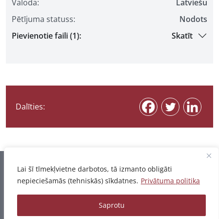
Valoda:
Latviešu
Pētījuma statuss:
Nodots
Pievienotie faili (1):
Skatīt
Dalīties:
Informācija pēdējo reizi atjaunota 07.08.2026
Lai šī tīmekļvietne darbotos, tā izmanto obligāti
nepieciešamās (tehniskās) sīkdatnes.
Privātuma politika
Privātuma politika
Saprotu
© 2026 - Pētījumu un publikāciju datubāze