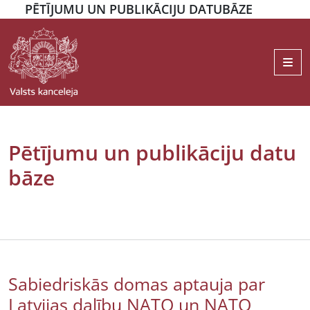
PĒTĪJUMU UN PUBLIKĀCIJU DATUBĀZE
Me
Pētījumu un publikāciju datu
bāze
Sabiedriskās domas aptauja par
Latvijas dalību NATO un NATO