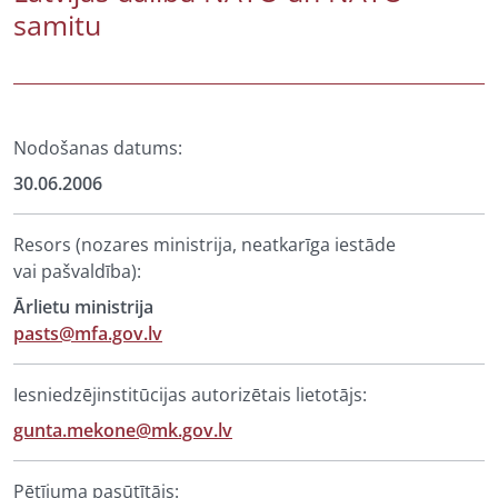
samitu
Nodošanas datums:
30.06.2006
Resors (nozares ministrija, neatkarīga iestāde
vai pašvaldība):
Ārlietu ministrija
pasts@mfa.gov.lv
Iesniedzējinstitūcijas autorizētais lietotājs:
gunta.mekone@mk.gov.lv
Pētījuma pasūtītājs: