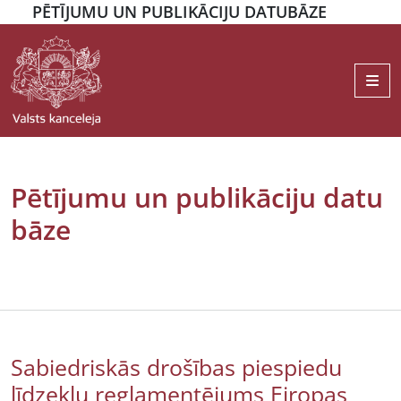
PĒTĪJUMU UN PUBLIKĀCIJU DATUBĀZE
Me
Pētījumu un publikāciju datu
bāze
Sabiedriskās drošības piespiedu
līdzekļu reglamentējums Eiropas