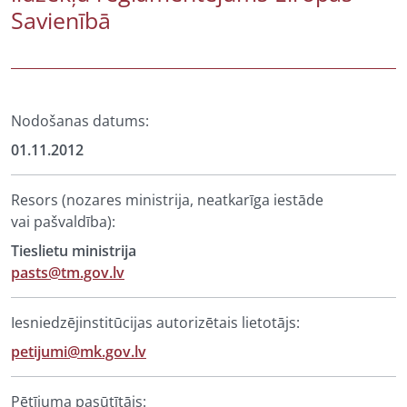
Savienībā
Nodošanas datums:
01.11.2012
Resors (nozares ministrija, neatkarīga iestāde
vai pašvaldība):
Tieslietu ministrija
pasts@tm.gov.lv
Iesniedzējinstitūcijas autorizētais lietotājs:
petijumi@mk.gov.lv
Pētījuma pasūtītājs: