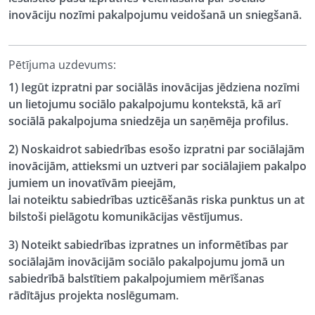
inovāciju nozīmi pakalpojumu veidošanā un sniegšanā.
Pētījuma uzdevums:
1) Iegūt izpratni par sociālās inovācijas jēdziena nozīmi
un lietojumu sociālo pakalpojumu kontekstā, kā arī
sociālā pakalpojuma sniedzēja un saņēmēja profilus.
2) Noskaidrot sabiedrības esošo izpratni par sociālajām
inovācijām,
attieksmi un uztveri par sociālajiem pakalpo
jumiem un inovatīvām pieejām,
lai noteiktu sabiedrības uzticēšanās riska punktus un at
bilstoši pielāgotu komunikācijas vēstījumus
.
3) Noteikt sabiedrības izpratnes un informētības par
sociālajām inovācijām sociālo pakalpojumu jomā un
sabiedrībā balstītiem pakalpojumiem mērīšanas
rādītājus projekta noslēgumam.