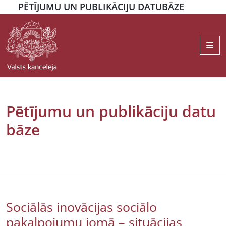
PĒTĪJUMU UN PUBLIKĀCIJU DATUBĀZE
Me
Pētījumu un publikāciju datu
bāze
Sociālās inovācijas sociālo
pakalpojumu jomā – situācijas