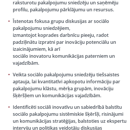
raksturotu pakalpojumu sniedzēju un saņēmēju
profilu, pakalpojumu pārklājumu un resursus.
Īstenotas fokusa grupu diskusijas ar sociālo
pakalpojumu sniedzējiem,
izmantojot koprades darbnīcu pieeju, radot
padziļinātu izpratni par inovāciju potenciālu un
izaicinājumiem, kā arī
sociālo inovatoru komunikācijas paterniem un
vajadzībām.
Veikta sociālo pakalpojumu sniedzēju tiešsaistes
aptauja, lai kvantitatīvi apkopotu informāciju par
pakalpojumu klāstu, mērķa grupām, inovāciju
šķēršļiem un komunikācijas vajadzībām.
Identificēti sociāli inovatīvu un sabiedrībā balstītu
sociālo pakalpojumu sistēmiskie šķēršļi, risinājumi
un komunikācijas stratēģijas, balstoties uz ekspertu
interviju un politikas veidotāju diskusijas