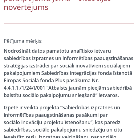
novērtējums
Pētījuma mērķis:
Nodrošināt datos pamatotu analītisko ietvaru
sabiedrības izpratnes un informētības paaugstināšanas
stratēģijas izstrādei par sociāli inovatīviem sociālajiem
pakalpojumiem Sabiedrības integrācijas fonda īstenotā
Eiropas Sociālā fonda Plus pasākuma Nr.
4.4.1.1./1/24/I/001 “Atbalsts jaunām pieejām sabiedrībā
balstītu sociālo pakalpojumu sniegšanā” ietvaros.
Izpēte ir veikta projektā “Sabiedrības izpratnes un
informētības paaugstināšanas pasākumi par
sociālo inovāciju projektu īstenošanu”, kas paredz
sabiedrības, sociālo pakalpojumu sniedzēju un citu
iesaistīto pušu izpratnes veicināšanu par sociālo