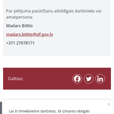
Par pētījuma pasūtīšanu atbildīgais darbinieks vai
amatpersona:
Madars Bitītis
madars.bititis@sif.gov.lv
+371 27078171
Dalīties:
Informācija pēdējo reizi atjaunota 07.08.2026
Lai šī tīmekļvietne darbotos, tā izmanto obligāti