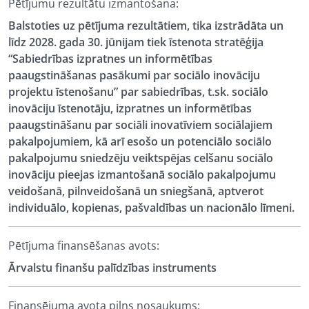
Pētījumu rezultātu izmantošana:
Balstoties uz pētījuma rezultātiem, tika izstrādāta un
līdz 2028. gada 30. jūnijam tiek īstenota stratēģija
“Sabiedrības izpratnes un informētības
paaugstināšanas pasākumi par sociālo inovāciju
projektu īstenošanu” par sabiedrības, t.sk. sociālo
inovāciju īstenotāju, izpratnes un informētības
paaugstināšanu par sociāli inovatīviem sociālajiem
pakalpojumiem, kā arī esošo un potenciālo sociālo
pakalpojumu sniedzēju veiktspējas celšanu sociālo
inovāciju pieejas izmantošanā sociālo pakalpojumu
veidošanā, pilnveidošanā un sniegšanā, aptverot
individuālo, kopienas, pašvaldības un nacionālo līmeni.
Pētījuma finansēšanas avots:
Ārvalstu finanšu palīdzības instruments
Finansējuma avota pilns nosaukums: