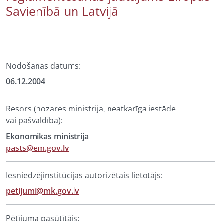
Savienībā un Latvijā
Nodošanas datums:
06.12.2004
Resors (nozares ministrija, neatkarīga iestāde
vai pašvaldība):
Ekonomikas ministrija
pasts@em.gov.lv
Iesniedzējinstitūcijas autorizētais lietotājs:
petijumi@mk.gov.lv
Pētījuma pasūtītājs: