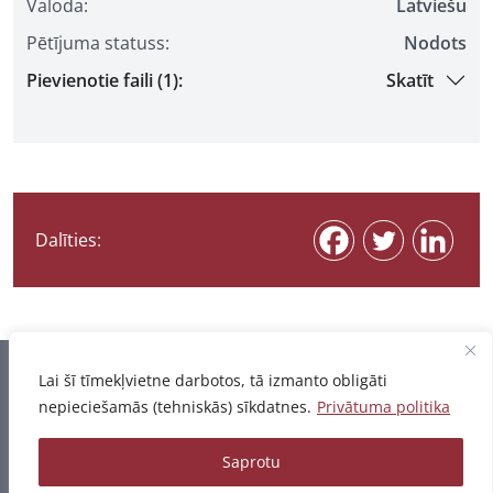
Valoda:
Latviešu
Pētījuma statuss:
Nodots
Pievienotie faili (1):
Skatīt
Dalīties:
Informācija pēdējo reizi atjaunota 07.08.2026
Lai šī tīmekļvietne darbotos, tā izmanto obligāti
nepieciešamās (tehniskās) sīkdatnes.
Privātuma politika
Privātuma politika
Saprotu
© 2026 - Pētījumu un publikāciju datubāze