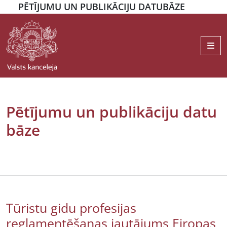
PĒTĪJUMU UN PUBLIKĀCIJU DATUBĀZE
Me
Pētījumu un publikāciju datu
bāze
Tūristu gidu profesijas
reglamentēšanas jautājums Eiropas