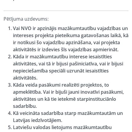
Pētījuma uzdevums:
Vai NVO ir apzinājis mazākumtautību vajadzības un
intereses projekta pieteikuma gatavošanas laikā, kā
ir notikusi šo vajadzību apzināšana, vai projekta
aktivitātēs ir izdevies šīs vajadzības apmierināt.
Kāda ir mazākumtautību interese iesaistīties
aktivitātes, vai tā ir bijusi pašiniciatīva, vai ir bijusi
nepieciešamība speciāli uzrunāt iesaistīties
aktivitātēs.
Kāda veida pasākumi realizēti projektos, to
apmeklētība. Vai ir bijuši jauni inovatīvi pasākumi,
aktivitātes un kā tie ietekmē starpinstituciānlo
sadarbību.
Kā veicināta sadarbība starp mazākumtautām un
Latvijas iedzīvotājiem.
Latviešu valodas lietojums mazākumtautību