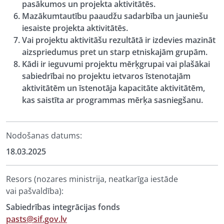
pasākumos un projekta aktivitātēs.
Mazākumtautību paaudžu sadarbība un jauniešu
iesaiste projekta aktivitātēs.
Vai projektu aktivitāšu rezultātā ir izdevies mazināt
aizspriedumus pret un starp etniskajām grupām.
Kādi ir ieguvumi projektu mērķgrupai vai plašākai
sabiedrībai no projektu ietvaros īstenotajām
aktivitātēm un īstenotāja kapacitāte aktivitātēm,
kas saistīta ar programmas mērķa sasniegšanu.
Nodošanas datums:
18.03.2025
Resors (nozares ministrija, neatkarīga iestāde
vai pašvaldība):
Sabiedrības integrācijas fonds
pasts@sif.gov.lv