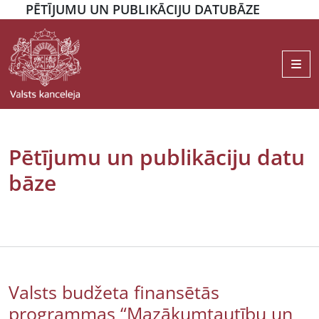
PĒTĪJUMU UN PUBLIKĀCIJU DATUBĀZE
Me
Pētījumu un publikāciju datu
bāze
Valsts budžeta finansētās
programmas “Mazākumtautību un