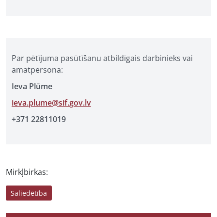
Par pētījuma pasūtīšanu atbildīgais darbinieks vai
amatpersona:
Ieva Plūme
ieva.plume@sif.gov.lv
+371 22811019
Mirkļbirkas:
Saliedētība