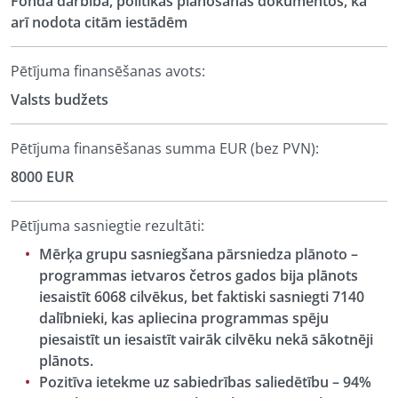
Fonda darbībā, politikas plānošanas dokumentos, kā
arī nodota citām iestādēm
Pētījuma finansēšanas avots:
Valsts budžets
Pētījuma finansēšanas summa EUR (bez PVN):
8000 EUR
Pētījuma sasniegtie rezultāti:
Mērķa grupu sasniegšana pārsniedza plānoto –
programmas ietvaros četros gados bija plānots
iesaistīt 6068 cilvēkus, bet faktiski sasniegti 7140
dalībnieki, kas apliecina programmas spēju
piesaistīt un iesaistīt vairāk cilvēku nekā sākotnēji
plānots.
Pozitīva ietekme uz sabiedrības saliedētību – 94%