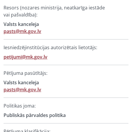
Resors (nozares ministrija, neatkarīga iestāde
vai pašvaldība):
Valsts kanceleja
pasts@mk.gov.lv
Iesniedzējinstitūcijas autorizētais lietotājs:
petijumi@mk.gov.lv
Pētījuma pasūtītājs:
Valsts kanceleja
pasts@mk.gov.lv
Politikas joma:
Publiskās pārvaldes politika
Pētījuma klasifikācija: