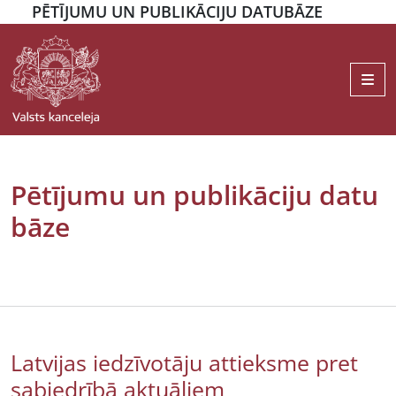
PĒTĪJUMU UN PUBLIKĀCIJU DATUBĀZE
Me
Pētījumu un publikāciju datu
bāze
Latvijas iedzīvotāju attieksme pret
sabiedrībā aktuāliem