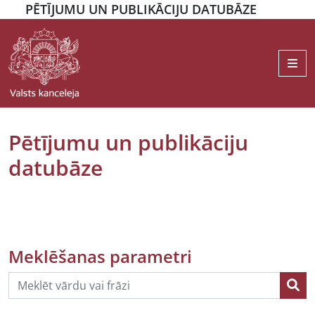
PĒTĪJUMU UN PUBLIKĀCIJU DATUBĀZE
Me
Pētījumu un publikāciju
datubāze
Meklēšanas parametri