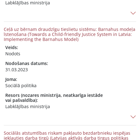
Labklājības ministrija
Ceļā uz bērnam draudzīgu tieslietu sistēmu: Barnahus modeļa
īstenošana (Towards a Child‑friendly Justice System in Latvia:
Implementing the Barnahus Model)
Veids:
Nodots
Nodošanas datums:
31.03.2023
Joma:
Sociālā politika
Resors (nozares ministrija, neatkarīga iestāde
vai pašvaldība):
Labklājības ministrija
Sociālās atstumtības riskam pakļauto bezdarbnieku iespējas
iekļauties darba tirgū (Latvijas aktīvās darba tirgus politikas