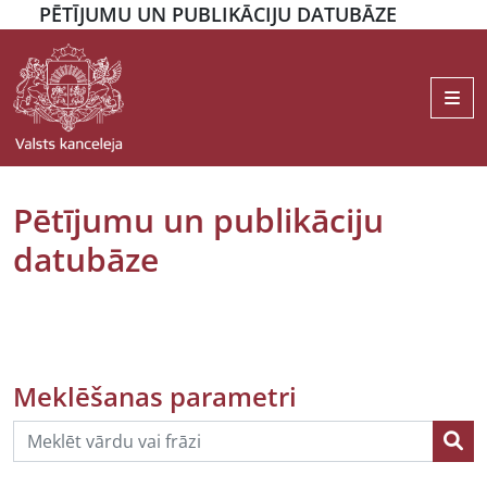
PĒTĪJUMU UN PUBLIKĀCIJU DATUBĀZE
Me
Pētījumu un publikāciju
datubāze
Meklēšanas parametri