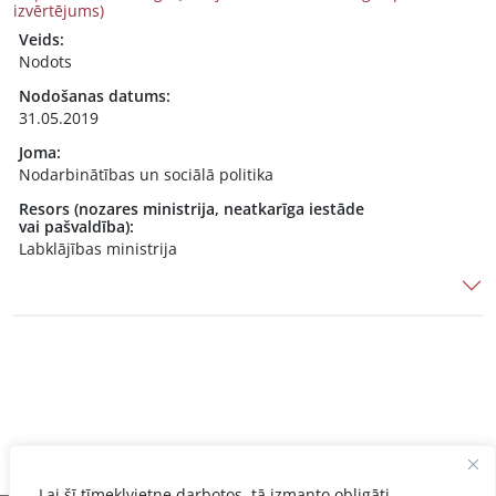
izvērtējums)
Veids:
Nodots
Nodošanas datums:
31.05.2019
Joma:
Nodarbinātības un sociālā politika
Resors (nozares ministrija, neatkarīga iestāde
vai pašvaldība):
Labklājības ministrija
Lai šī tīmekļvietne darbotos, tā izmanto obligāti