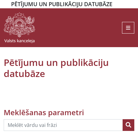
PĒTĪJUMU UN PUBLIKĀCIJU DATUBĀZE
Me
Pētījumu un publikāciju
datubāze
Meklēšanas parametri