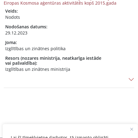
Eiropas Kosmosa aģentūras aktivitātēs kopš 2015.gada
Veids:
Nodots
Nodošanas datums:
29.12.2023
Joma:
Izglītības un zinātnes politika
Resors (nozares ministrija, neatkarīga iestāde
vai pašvaldība):
Izglītības un zinātnes ministrija
Lai šī tīmekļvietne darbotos, tā izmanto obligāti