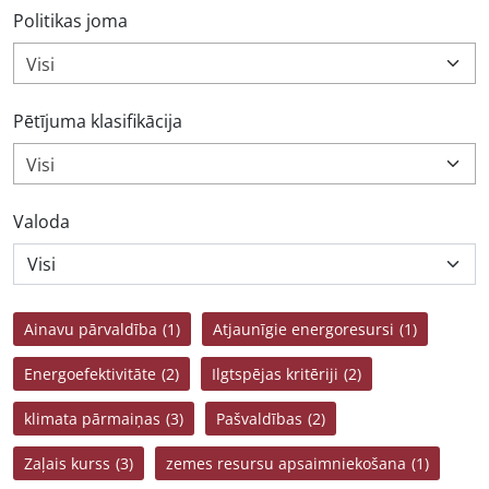
Politikas joma
Visi
Pētījuma klasifikācija
Visi
Valoda
Ainavu pārvaldība
(1)
Atjaunīgie energoresursi
(1)
Energoefektivitāte
(2)
Ilgtspējas kritēriji
(2)
klimata pārmaiņas
(3)
Pašvaldības
(2)
Zaļais kurss
(3)
zemes resursu apsaimniekošana
(1)