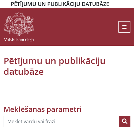
PĒTĪJUMU UN PUBLIKĀCIJU DATUBĀZE
Me
Pētījumu un publikāciju
datubāze
Meklēšanas parametri