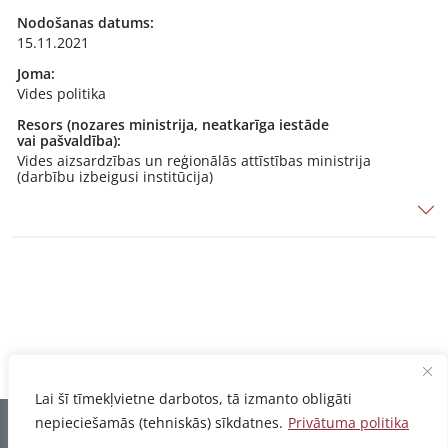
Nodošanas datums:
15.11.2021
Joma:
Vides politika
Resors (nozares ministrija, neatkarīga iestāde
vai pašvaldība):
Vides aizsardzības un reģionālās attīstības ministrija
(darbību izbeigusi institūcija)
Lai šī tīmekļvietne darbotos, tā izmanto obligāti
nepieciešamās (tehniskās) sīkdatnes.
Privātuma politika
Informācija pēdējo reizi atjaunota 07.08.2026