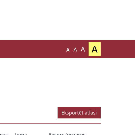
A
A
A
A
Eksportēt atlasi
nas
Joma
Resors (nozares