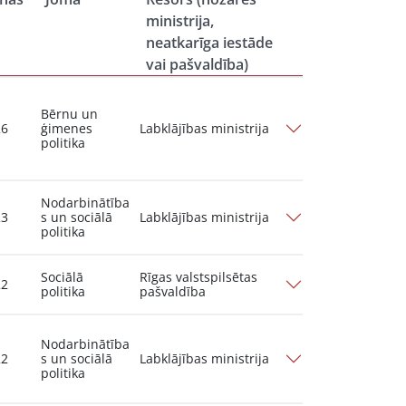
ministrija,
neatkarīga iestāde
vai pašvaldība)
Bērnu un
26
ģimenes
Labklājības ministrija
politika
Nodarbinātība
23
s un sociālā
Labklājības ministrija
politika
Sociālā
Rīgas valstspilsētas
22
politika
pašvaldība
Nodarbinātība
22
s un sociālā
Labklājības ministrija
politika