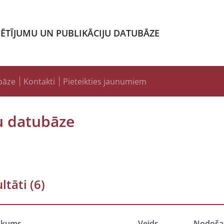
PĒTĪJUMU UN PUBLIKĀCIJU DATUBĀZE
bāze
Kontakti
Pieteikties jaunumiem
u datubāze
ltāti
(6)
ukums
Veids
Nodoša