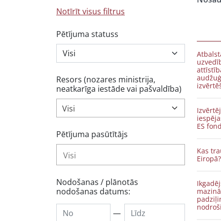
Notīrīt visus filtrus
Pētījuma statuss
Atbals
uzvedīb
attīstī
audžuģ
Resors (nozares ministrija,
izvērt
neatkarīga iestāde vai pašvaldība)
Visi
Izvērtē
iespēja
Pētījuma pasūtītājs
Kas tra
Eiropā?
Nodošanas / plānotās
Ikgadēj
nodošanas datums:
mazināš
padziļi
nodroš
—