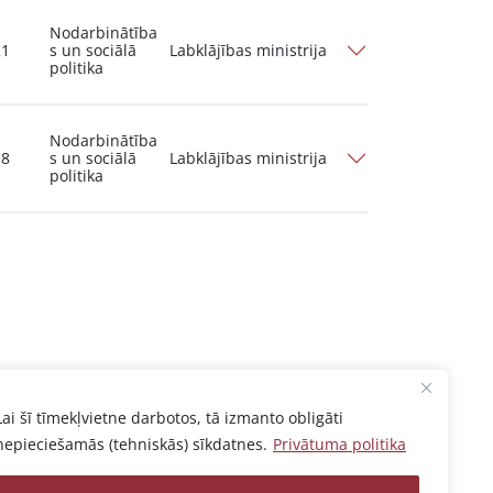
Nodarbinātība
21
s un sociālā
Labklājības ministrija
politika
Nodarbinātība
18
s un sociālā
Labklājības ministrija
politika
Lai šī tīmekļvietne darbotos, tā izmanto obligāti
nepieciešamās (tehniskās) sīkdatnes.
Privātuma politika