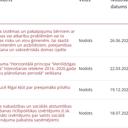
datums
ta sistēmas un pakalpojumu bērniem ar
as vai atkarību problēmām vai to
bas risku un viņu ģimenēm, tai skaitā
Nodots
26.06.20
imenēm un aizbildņiem, pieejamības
ēšana un sabiedriskās domas izpēte
juma “Horizontālā principa “Vienlīdzīgas
s” īstenošanas ietekme 2014.-2020.gada
Nodots
22.03.20
ES fondu plānošanas periodā” veikšana
ucē Rīgai kļūt par pieejamāko pilsētu
Nodots
19.12.20
s nabadzības un sociālās atstumtības
anas rīcībpolitikas izvērtējums (t.sk.
Nodots
18.07.20
nāts izvērtējums par valsts sociālā
inājuma pabalsta saņēmējiem)