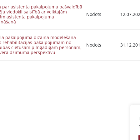
a par asistenta pakalpojuma pašvaldībā
u viedokli saistībā ar veiktajām
Nodots
12.07.20
ām asistenta pakalpojuma
ināšanā
la pakalpojuma dizaina modelēšana
s rehabilitācijas pakalpojumam no
Nodots
31.12.20
bības cietušām pilngadīgām personām,
vērā dzimuma perspektīvu