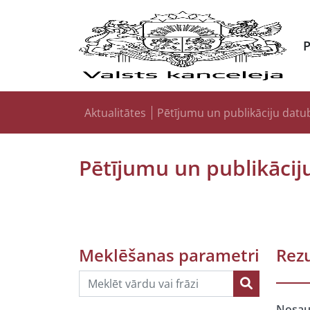
Aktualitātes
Pētījumu un publikāciju datu
Pētījumu un publikācij
Meklēšanas parametri
Rezu
Nosa