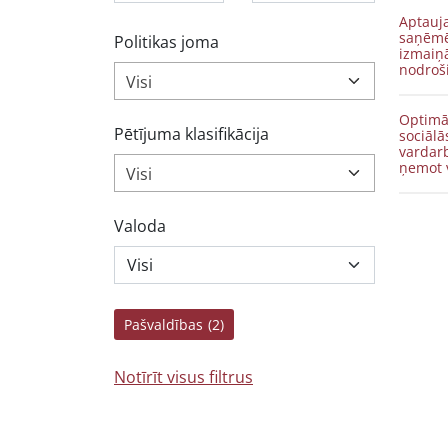
Aptauj
saņēmēj
Politikas joma
izmaiņ
nodroš
Visi
Optimā
Pētījuma klasifikācija
sociālā
vardar
ņemot 
Visi
Valoda
Pašvaldības
(2)
Notīrīt visus filtrus