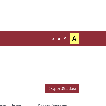
A
A
A
A
Eksportēt atlasi
nas
Joma
Resors (nozares