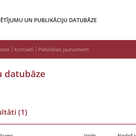
PĒTĪJUMU UN PUBLIKĀCIJU DATUBĀZE
bāze
Kontakti
Pieteikties jaunumiem
u datubāze
ltāti
(1)
ukums
Veids
Nodoša