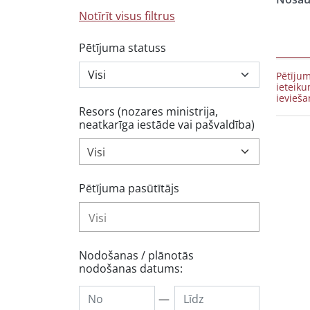
Notīrīt visus filtrus
Pētījuma statuss
Pētījum
ieteiku
ievieša
Resors (nozares ministrija,
neatkarīga iestāde vai pašvaldība)
Visi
Pētījuma pasūtītājs
Nodošanas / plānotās
nodošanas datums:
—