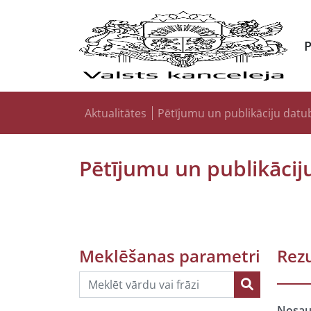
Aktualitātes
Pētījumu un publikāciju datu
Pētījumu un publikācij
Meklēšanas parametri
Rezu
Nosa