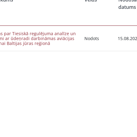
datums
s par Tiesiskā regulējuma analīze un
mi ar ūdeņradi darbināmas aviācijas
Nodots
15.08.20
nai Baltijas jūras reģionā