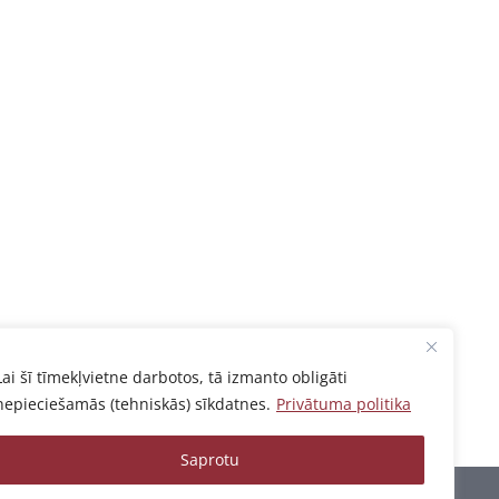
Lai šī tīmekļvietne darbotos, tā izmanto obligāti
nepieciešamās (tehniskās) sīkdatnes.
Privātuma politika
Saprotu