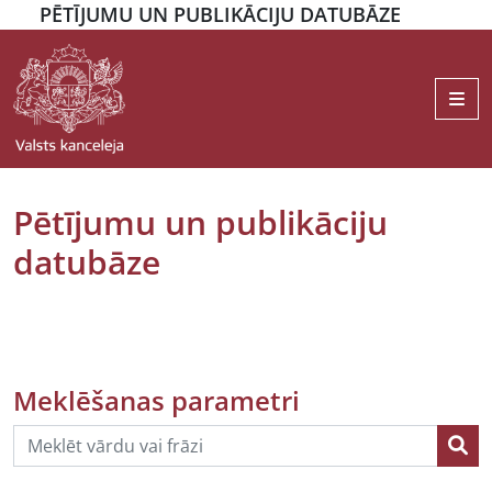
PĒTĪJUMU UN PUBLIKĀCIJU DATUBĀZE
Me
Pētījumu un publikāciju
datubāze
Meklēšanas parametri