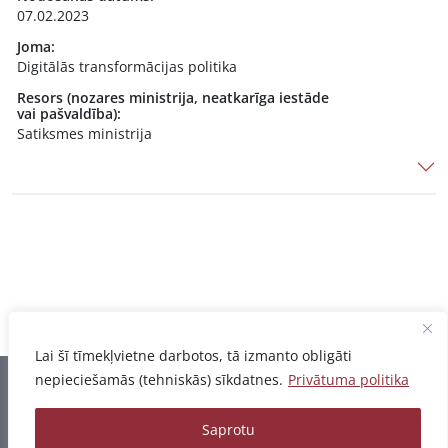
07.02.2023
Joma:
Digitālās transformācijas politika
Resors (nozares ministrija, neatkarīga iestāde
vai pašvaldība):
Satiksmes ministrija
Lai šī tīmekļvietne darbotos, tā izmanto obligāti
nepieciešamās (tehniskās) sīkdatnes.
Privātuma politika
Informācija pēdējo reizi atjaunota 06.08.2026
Saprotu
Privātuma politika