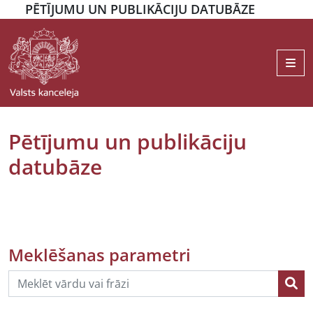
PĒTĪJUMU UN PUBLIKĀCIJU DATUBĀZE
Me
Pētījumu un publikāciju
datubāze
Meklēšanas parametri