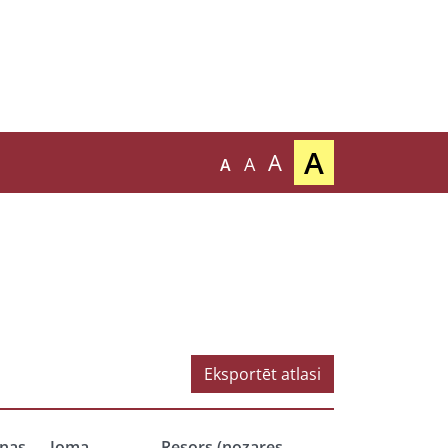
A
A
A
A
Eksportēt atlasi
nas
Joma
Resors (nozares