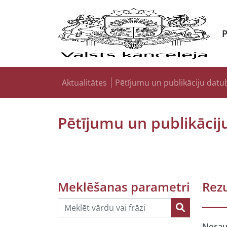
Aktualitātes
Pētījumu un publikāciju datu
Pētījumu un publikācij
Meklēšanas parametri
Rezu
Nosa