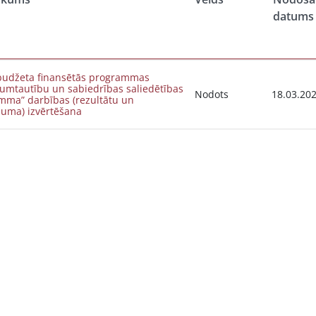
datums
 budžeta finansētās programmas
umtautību un sabiedrības saliedētības
Nodots
18.03.20
mma” darbības (rezultātu un
juma) izvērtēšana