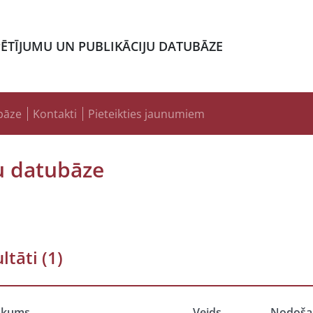
PĒTĪJUMU UN PUBLIKĀCIJU DATUBĀZE
bāze
Kontakti
Pieteikties jaunumiem
u datubāze
ltāti
(1)
ukums
Veids
Nodoša