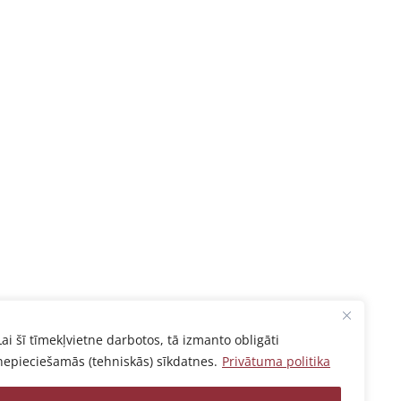
Lai šī tīmekļvietne darbotos, tā izmanto obligāti
nepieciešamās (tehniskās) sīkdatnes.
Privātuma politika