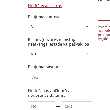
Notīrīt visus filtrus
Pētījuma statuss
Valsts
“Mazāk
progra
ieguldī
Resors (nozares ministrija,
neatkarīga iestāde vai pašvaldība)
Visi
Pētījuma pasūtītājs
Nodošanas / plānotās
nodošanas datums:
—