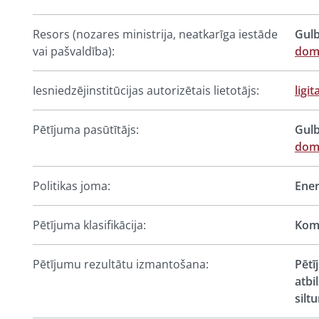
Resors (nozares ministrija, neatkarīga iestāde
Gulb
vai pašvaldība):
dom
Iesniedzējinstitūcijas autorizētais lietotājs:
ligi
Pētījuma pasūtītājs:
Gulb
dom
Politikas joma:
Ener
Pētījuma klasifikācija:
Komp
Pētījumu rezultātu izmantošana:
Pētī
atbi
silt