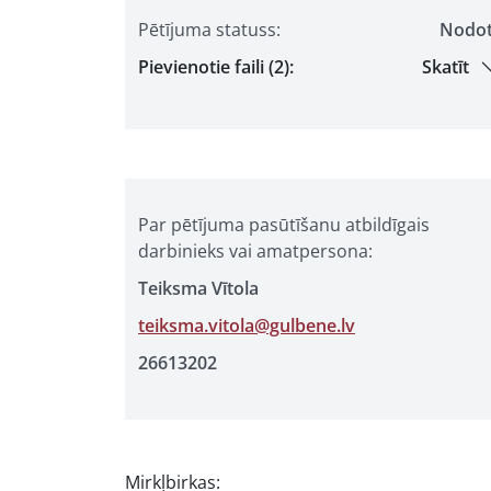
Pētījuma statuss:
Nodo
Pievienotie faili (2):
Skatīt
Par pētījuma pasūtīšanu atbildīgais
darbinieks vai amatpersona:
Teiksma Vītola
teiksma.vitola@gulbene.lv
26613202
Mirkļbirkas: