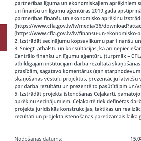
partnerības līguma un ekonomiskajiem aprēķiniem sn
un finanšu un līgumu aģentūras 2019.gada apstiprinā
partnerības finanšu un ekonomisko aprēķinu izstrāde
(https://www.cfla.gov.lv/lv/media/36/download?atta
(https://www.cfla.gov.lv/lv/finansu-un-ekonomisko-ap
2. Izstrādāt secinājumu kopsavilkumu par finanšu u
3. Sniegt atbalstu un konsultācijas, kā arī nepiecieš
Centrālo finanšu un līgumu aģentūru (turpmāk – CFLA
atbildīgajām institūcijām darba rezultāta skaņošanas
prasībām, sagatavo komentārus (gan starpnodevum
skaņošanas vēstuļu projektus, prezentāciju latviešu v
par darba rezultātu un prezentē to pasūtītājam un/vai
5. Izstrādāt projekta īstenošanas Ceļakarti, pamatoj
aprēķinu secinājumiem. Ceļakartē tiek definētas darb
projekta juridiskās konstrukcijas, taktikas un realizā
rezultāti un projekta īstenošanas paredzamais laika g
Nodošanas datums:
15.0