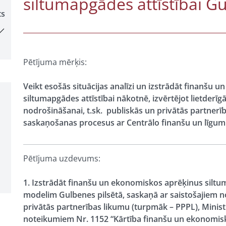
siltumapgādes attīstībai Gu
ts
Pētījuma mērķis:
Veikt esošās situācijas analīzi un izstrādāt finanšu
siltumapgādes attīstībai nākotnē, izvērtējot lietderī
nodrošināšanai, t.sk. publiskās un privātās partner
saskaņošanas procesus ar Centrālo finanšu un līgumu
Pētījuma uzdevums:
1. Izstrādāt finanšu un ekonomiskos aprēķinus sil
modelim Gulbenes pilsētā, saskaņā ar saistošajiem n
privātās partnerības likumu (turpmāk – PPPL), Minist
noteikumiem Nr. 1152 “Kārtība finanšu un ekonomisk