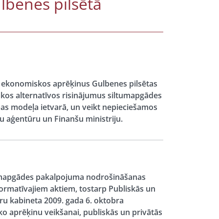
lbenes pilsētā
 un ekonomiskos aprēķinus Gulbenes pilsētas
gākos alternatīvos risinājumus siltumapgādes
ības modeļa ietvarā, un veikt nepieciešamos
 aģentūru un Finanšu ministriju.
tumapgādes pakalpojuma nodrošināšanas
ormatīvajiem aktiem, tostarp Publiskās un
ru kabineta 2009. gada 6. oktobra
o aprēķinu veikšanai, publiskās un privātās