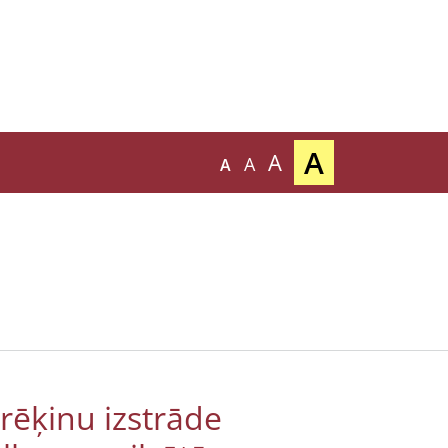
A
A
A
A
ēķinu izstrāde