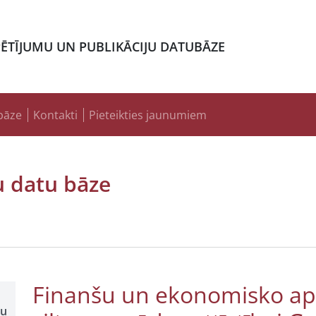
PĒTĪJUMU UN PUBLIKĀCIJU DATUBĀZE
bāze
Kontakti
Pieteikties jaunumiem
u datu bāze
Finanšu un ekonomisko apr
šu