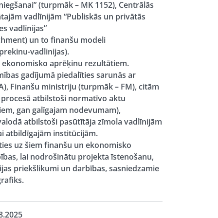
iegšanai” (turpmāk – MK 1152), Centrālās
tajām vadlīnijām “Publiskās un privātās
s vadlīnijas”
chment) un to finanšu modeli
rekinu-vadlinijas).
n ekonomisko aprēķinu rezultātiem.
amības gadījumā piedalīties sarunās ar
), Finanšu ministriju (turpmāk – FM), citām
 procesā atbilstoši normatīvo aktu
iem, gan galīgajam nodevumam),
alodā atbilstoši pasūtītāja zīmola vadlīnijām
 atbildīgajām institūcijām.
oties uz šiem finanšu un ekonomisko
ības, lai nodrošinātu projekta īstenošanu,
cijas priekšlikumi un darbības, sasniedzamie
rafiks.
8.2025