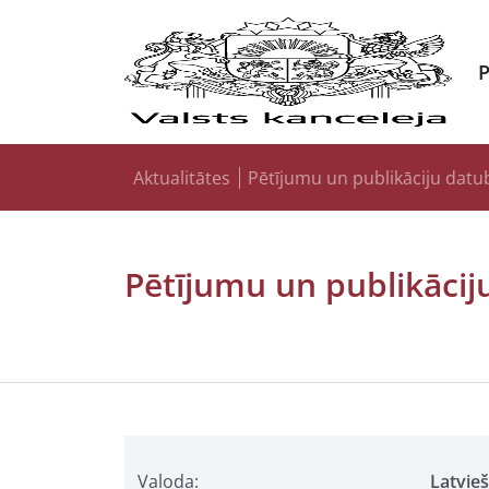
Aktualitātes
Pētījumu un publikāciju datu
Pētījumu un publikācij
Valoda:
Latvie