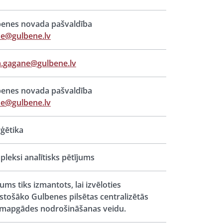
enes novada pašvaldība
e@gulbene.lv
ta.gagane@gulbene.lv
enes novada pašvaldība
e@gulbene.lv
ģētika
leksi analītisks pētījums
jums tiks izmantots, lai izvēloties
lstošāko Gulbenes pilsētas centralizētās
umapgādes nodrošināšanas veidu.