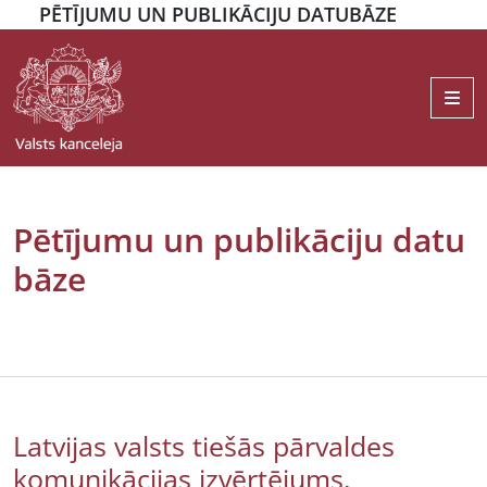
PĒTĪJUMU UN PUBLIKĀCIJU DATUBĀZE
Me
Pētījumu un publikāciju datu
bāze
Latvijas valsts tiešās pārvaldes
komunikācijas izvērtējums.