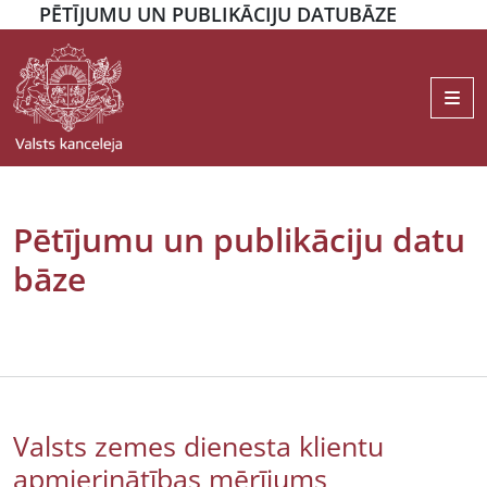
PĒTĪJUMU UN PUBLIKĀCIJU DATUBĀZE
Me
Pētījumu un publikāciju datu
bāze
Valsts zemes dienesta klientu
apmierinātības mērījums