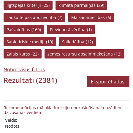
Ilgtspējas kritēriji
(25)
klimata pārmaiņas
(29)
Lauku telpas apdzīvotība
(7)
Mājsaimniecības
(6)
Pašvaldības
(160)
Pievienotā vērtība
(1)
Sabiedriskie mediji
(10)
Saliedētība
(12)
Zaļais kurss
(22)
zemes resursu apsaimniekošana
(12)
Notīrīt visus filtrus
Rezultāti
(2381)
Eksportēt atlasi
Rekomendācijas mājokļa funkciju nodrošināšanai dažādiem
dzīvošanas veidiem
Veids:
Nodots