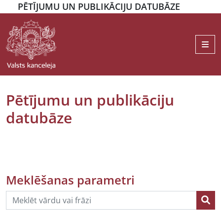
PĒTĪJUMU UN PUBLIKĀCIJU DATUBĀZE
Me
Pētījumu un publikāciju
datubāze
Meklēšanas parametri