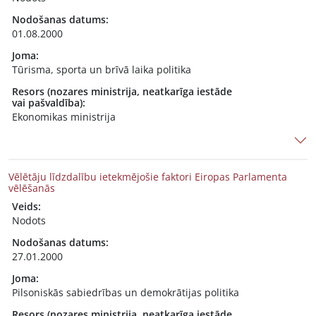
Nodošanas datums:
01.08.2000
Joma:
Tūrisma, sporta un brīvā laika politika
Resors (nozares ministrija, neatkarīga iestāde
vai pašvaldība):
Ekonomikas ministrija
Vēlētāju līdzdalību ietekmējošie faktori Eiropas Parlamenta
vēlēšanās
Veids:
Nodots
Nodošanas datums:
27.01.2000
Joma:
Pilsoniskās sabiedrības un demokrātijas politika
Resors (nozares ministrija, neatkarīga iestāde