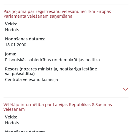
Paziņojuma par reģistrēšanu vēlēšanu iecirknī Eiropas
Parlamenta vēlēšanām saņemšana
Veids:
Nodots
Nodošanas datums:
18.01.2000
Joma:
Pilsoniskās sabiedrības un demokrātijas politika
Resors (nozares ministrija, neatkarīga iestāde
vai pašvaldība):
Centrālā vēlēšanu komisija
Vēlētāju informētība par Latvijas Republikas 8.Saeimas
vēlēšanām
Veids:
Nodots
Nodošanas datums: