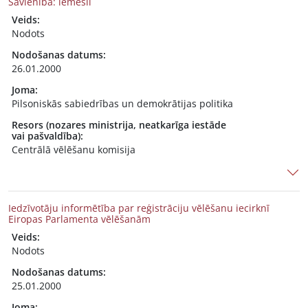
Savienībā: iemesli
Veids:
Nodots
Nodošanas datums:
26.01.2000
Joma:
Pilsoniskās sabiedrības un demokrātijas politika
Resors (nozares ministrija, neatkarīga iestāde
vai pašvaldība):
Centrālā vēlēšanu komisija
Iedzīvotāju informētība par reģistrāciju vēlēšanu iecirknī
Eiropas Parlamenta vēlēšanām
Veids:
Nodots
Nodošanas datums:
25.01.2000
Joma: