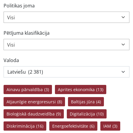
Politikas joma
Visi
Pētījuma klasifikācija
Visi
Valoda
Ainavu pārvaldība
(3)
Aprites ekonomika
(13)
Atjaunīgie energoresursi
(8)
Baltijas jūra
(4)
Bioloģiskā daudzveidība
(9)
Digitalizācija
(10)
Diskriminācija
(16)
Energoefektivitāte
(6)
IAM
(3)