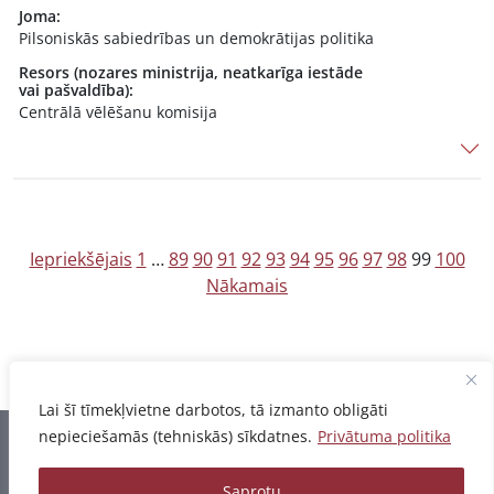
Joma:
Pilsoniskās sabiedrības un demokrātijas politika
Resors (nozares ministrija, neatkarīga iestāde
vai pašvaldība):
Centrālā vēlēšanu komisija
Z
Iepriekšējais
1
…
89
90
91
92
93
94
95
96
97
98
99
100
Nākamais
i
ņ
u
n
Lai šī tīmekļvietne darbotos, tā izmanto obligāti
u
nepieciešamās (tehniskās) sīkdatnes.
Privātuma politika
Informācija pēdējo reizi atjaunota 06.08.2026
m
e
Saprotu