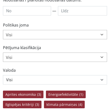
Nodošanas / plānotās nodošanas datums:
—
Politikas joma
Visi
Pētījuma klasifikācija
Visi
Valoda
Aprites ekonomika
(3)
Energoefektivitāte
(1)
Ilgtspējas kritēriji
(3)
klimata pārmaiņas
(4)