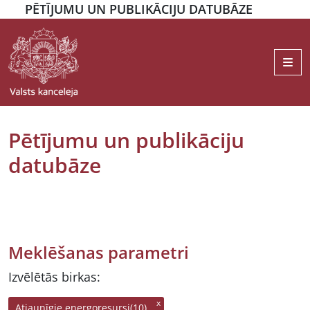
PĒTĪJUMU UN PUBLIKĀCIJU DATUBĀZE
Me
Pētījumu un publikāciju
datubāze
Meklēšanas parametri
Izvēlētās birkas:
Atjaunīgie energoresursi(10)