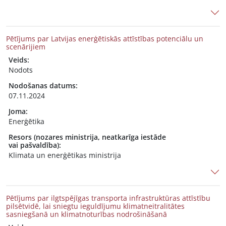
Pētījums par Latvijas enerģētiskās attīstības potenciālu un
scenārijiem
Veids:
Nodots
Nodošanas datums:
07.11.2024
Joma:
Enerģētika
Resors (nozares ministrija, neatkarīga iestāde
vai pašvaldība):
Klimata un enerģētikas ministrija
Pētījums par ilgtspējīgas transporta infrastruktūras attīstību
pilsētvidē, lai sniegtu ieguldījumu klimatneitralitātes
sasniegšanā un klimatnoturības nodrošināšanā