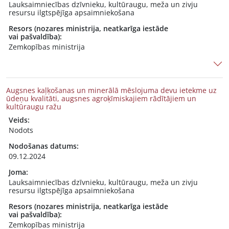
Lauksaimniecības dzīvnieku, kultūraugu, meža un zivju
resursu ilgtspējīga apsaimniekošana
Resors (nozares ministrija, neatkarīga iestāde
vai pašvaldība):
Zemkopības ministrija
Augsnes kaļķošanas un minerālā mēslojuma devu ietekme uz
ūdeņu kvalitāti, augsnes agroķīmiskajiem rādītājiem un
kultūraugu ražu
Veids:
Nodots
Nodošanas datums:
09.12.2024
Joma:
Lauksaimniecības dzīvnieku, kultūraugu, meža un zivju
resursu ilgtspējīga apsaimniekošana
Resors (nozares ministrija, neatkarīga iestāde
vai pašvaldība):
Zemkopības ministrija