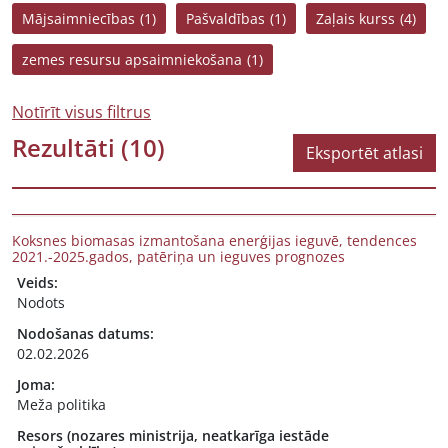
Mājsaimniecības
(1)
Pašvaldības
(1)
Zaļais kurss
(4)
zemes resursu apsaimniekošana
(1)
Notīrīt visus filtrus
Rezultāti
(10)
Eksportēt atlasi
Koksnes biomasas izmantošana enerģijas ieguvē, tendences
2021.-2025.gados, patēriņa un ieguves prognozes
Veids:
Nodots
Nodošanas datums:
02.02.2026
Joma:
Meža politika
Resors (nozares ministrija, neatkarīga iestāde