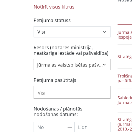
Notīrīt visus filtrus
Pētījuma statuss
Jūrmala
iespēj
Resors (nozares ministrija,
neatkarīga iestāde vai pašvaldība)
Stratēģ
Jūrmalas valstspilsētas pašvaldība (11)
Trokšņa
Pētījuma pasūtītājs
pasūtīt
Sabied
Jūrmala
Nodošanas / plānotās
nodošanas datums:
Stratēģ
(Jūrmal
—
2010.-2