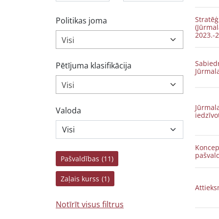
Stratēģ
Politikas joma
(Jūrmal
2023.-
Visi
Sabied
Pētījuma klasifikācija
Jūrmala
Visi
Jūrmala
Valoda
iedzīvo
Koncept
pašvald
Pašvaldības
(11)
Zaļais kurss
(1)
Attiek
Notīrīt visus filtrus