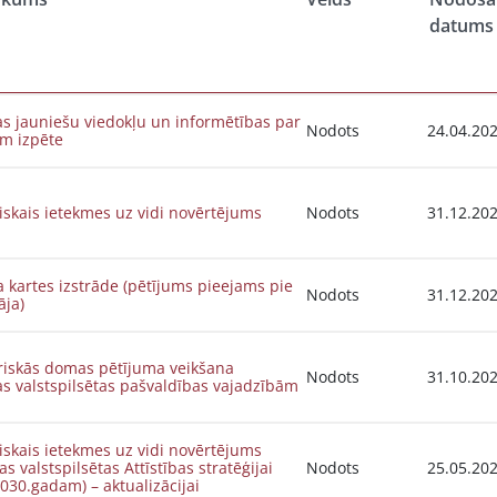
datums
s jauniešu viedokļu un informētības par
Nodots
24.04.20
ām izpēte
iskais ietekmes uz vidi novērtējums
Nodots
31.12.20
 kartes izstrāde (pētījums pieejams pie
Nodots
31.12.20
āja)
riskās domas pētījuma veikšana
Nodots
31.10.20
s valstspilsētas pašvaldības vajadzībām
iskais ietekmes uz vidi novērtējums
as valstspilsētas Attīstības stratēģijai
Nodots
25.05.20
030.gadam) – aktualizācijai