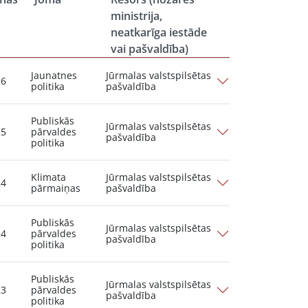
ministrija,
neatkarīga iestāde
vai pašvaldība)
Jaunatnes
Jūrmalas valstspilsētas
26
politika
pašvaldība
Publiskās
Jūrmalas valstspilsētas
25
pārvaldes
pašvaldība
politika
Klimata
Jūrmalas valstspilsētas
24
pārmaiņas
pašvaldība
Publiskās
Jūrmalas valstspilsētas
24
pārvaldes
pašvaldība
politika
Publiskās
Jūrmalas valstspilsētas
23
pārvaldes
pašvaldība
politika