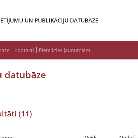
PĒTĪJUMU UN PUBLIKĀCIJU DATUBĀZE
bāze
Kontakti
Pieteikties jaunumiem
u datubāze
ltāti
(11)
ukums
Veids
Nodoša