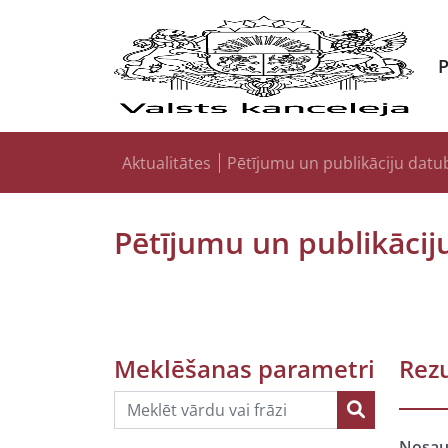
Aktualitātes
Pētījumu un publikāciju datu
Pētījumu un publikācij
Meklēšanas parametri
Rezu
Nosa