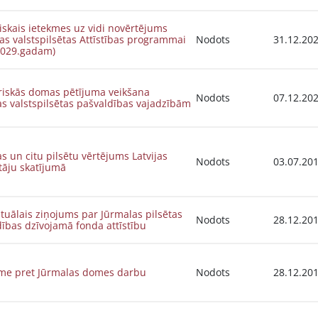
iskais ietekmes uz vidi novērtējums
as valstspilsētas Attīstības programmai
Nodots
31.12.20
2029.gadam)
riskās domas pētījuma veikšana
Nodots
07.12.20
s valstspilsētas pašvaldības vajadzībām
s un citu pilsētu vērtējums Latvijas
Nodots
03.07.20
tāju skatījumā
uālais ziņojums par Jūrmalas pilsētas
Nodots
28.12.20
ības dzīvojamā fonda attīstību
sme pret Jūrmalas domes darbu
Nodots
28.12.20