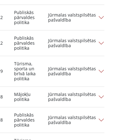
Publiskās
Jūrmalas valstspilsētas
22
pārvaldes
pašvaldība
politika
Publiskās
Jūrmalas valstspilsētas
22
pārvaldes
pašvaldība
politika
Tūrisma,
sporta un
Jūrmalas valstspilsētas
19
brīvā laika
pašvaldība
politika
Mājokļu
Jūrmalas valstspilsētas
18
politika
pašvaldība
Publiskās
Jūrmalas valstspilsētas
18
pārvaldes
pašvaldība
politika