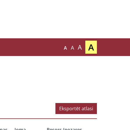
A
A
A
A
Eksportēt atlasi
nas
Joma
Resors (nozares