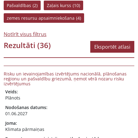
Pašvaldības
(2)
Zaļais kurss
(10)
zemes resursu apsaimniekošana
(4)
Notīrīt visus filtrus
Rezultāti
(36)
Eksportēt atlasi
Risku un ievainojamības izvērtējums nacionālā, plānošanas
reģionu un pašvaldību griezumā, ņemot vērā nozaru risku
izvērtējumus
Veids:
Plānots
Nodošanas datums:
01.06.2027
Joma:
Klimata pārmaiņas