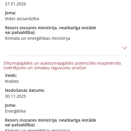
27.01.2026
Joma:
Vides aizsardzība
Resors (nozares ministrija, neatkarīga iestāde
vai pašvaldība):
Klimata un enerģētikas ministrija
Siltumapgādes un aukstumapgādes potenciāla visaptverošs
izvērtējums un izmaksu ieguvumu analīze
Veids:
Nodots
Nodošanas datums:
30.11.2025
Joma:
Enerģētika
Resors (nozares ministrija, neatkarīga iestāde
vai pašvaldība):
Klimata un enerģētikas ministrija