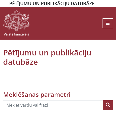
PĒTĪJUMU UN PUBLIKĀCIJU DATUBĀZE
Me
Pētījumu un publikāciju
datubāze
Meklēšanas parametri