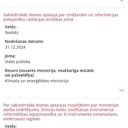
Sabiedriskās domas aptauja par zināšanām un informācijas
pieejamību radiācijas drošības jomā
Veids:
Nodots
Nodošanas datums:
31.12.2024
Joma:
Vides politika
Resors (nozares ministrija, neatkarīga iestāde
vai pašvaldība):
Klimata un enerģētikas ministrija
Par sabiedriskās domas aptaujas rezultātiem par ministrijas
darba izvērtējumu, Emisiju kvotu izsolīšanas instrumenta
informētības atpazīstamība un šī instrumenta izmantošanu
elektroauto iegādei
Veids: