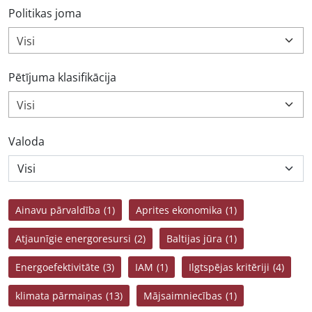
Politikas joma
Visi
Pētījuma klasifikācija
Visi
Valoda
Ainavu pārvaldība
(1)
Aprites ekonomika
(1)
Atjaunīgie energoresursi
(2)
Baltijas jūra
(1)
Energoefektivitāte
(3)
IAM
(1)
Ilgtspējas kritēriji
(4)
klimata pārmaiņas
(13)
Mājsaimniecības
(1)