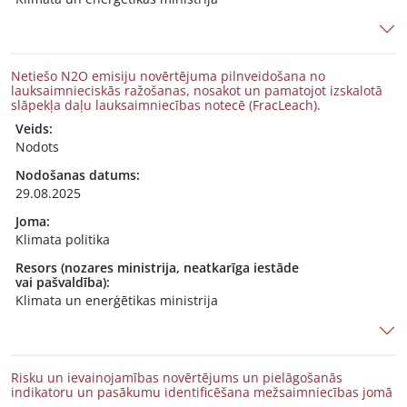
Netiešo N2O emisiju novērtējuma pilnveidošana no
lauksaimnieciskās ražošanas, nosakot un pamatojot izskalotā
slāpekļa daļu lauksaimniecības notecē (FracLeach).
Veids:
Nodots
Nodošanas datums:
29.08.2025
Joma:
Klimata politika
Resors (nozares ministrija, neatkarīga iestāde
vai pašvaldība):
Klimata un enerģētikas ministrija
Risku un ievainojamības novērtējums un pielāgošanās
indikatoru un pasākumu identificēšana mežsaimniecības jomā