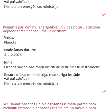
vai pašvaldība):
Klimata un enerģētikas ministrija
Pētījums par klimata, enerģētikas un vides nozaru attīstībai
nepieciešamā finansējuma vajadzībām
Veids:
Plānots
Nodošanas datums:
31.12.2026
Joma:
Eiropas savienības fondi un citi ārvalstu finašu instrumenti
Resors (nozares ministrija, neatkarīga iestāde
vai pašvaldība):
Klimata un enerģētikas ministrija
SEG samazināšanas un pielāgošanās klimata pārmaiņām
Vadlīniju izstrāde plānošanas reģioniem un pašvaldībām