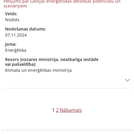
Pētījums par Latvijas enerģētiskās attīstības potenciālu un
scenārijiem
Veids:
Nodots
Nodošanas datums:
07.11.2024
Joma:
Enerģētika
Resors (nozares ministrija, neatkarīga iestāde
vai pašvaldība):
Klimata un enerģētikas ministrija
Z
1
2
Nākamais
i
ņ