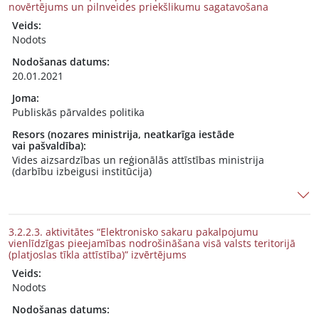
novērtējums un pilnveides priekšlikumu sagatavošana
Veids:
Nodots
Nodošanas datums:
20.01.2021
Joma:
Publiskās pārvaldes politika
Resors (nozares ministrija, neatkarīga iestāde
vai pašvaldība):
Vides aizsardzības un reģionālās attīstības ministrija
(darbību izbeigusi institūcija)
3.2.2.3. aktivitātes “Elektronisko sakaru pakalpojumu
vienlīdzīgas pieejamības nodrošināšana visā valsts teritorijā
(platjoslas tīkla attīstība)” izvērtējums
Veids:
Nodots
Nodošanas datums: