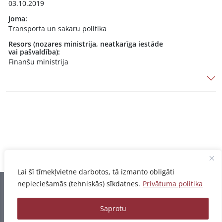
03.10.2019
Joma:
Transporta un sakaru politika
Resors (nozares ministrija, neatkarīga iestāde
vai pašvaldība):
Finanšu ministrija
Lai šī tīmekļvietne darbotos, tā izmanto obligāti
nepieciešamās (tehniskās) sīkdatnes.
Privātuma politika
Informācija pēdējo reizi atjaunota 06.08.2026
Saprotu
Privātuma politika