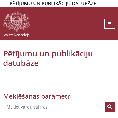
PĒTĪJUMU UN PUBLIKĀCIJU DATUBĀZE
Me
Pētījumu un publikāciju
datubāze
Meklēšanas parametri