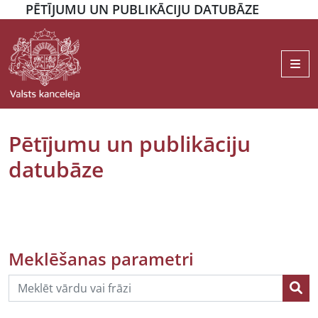
PĒTĪJUMU UN PUBLIKĀCIJU DATUBĀZE
Me
Pētījumu un publikāciju
datubāze
Meklēšanas parametri