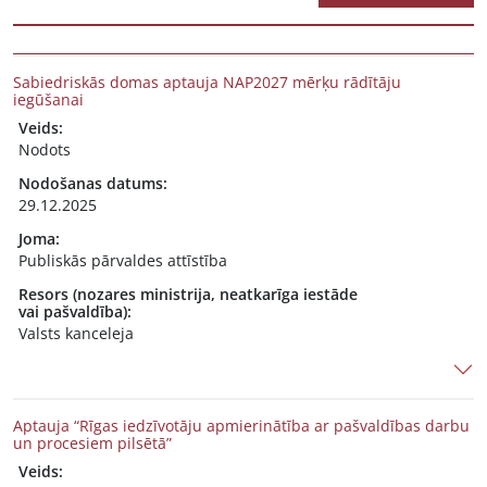
Sabiedriskās domas aptauja NAP2027 mērķu rādītāju
iegūšanai
Veids:
Nodots
Nodošanas datums:
29.12.2025
Joma:
Publiskās pārvaldes attīstība
Resors (nozares ministrija, neatkarīga iestāde
vai pašvaldība):
Valsts kanceleja
Aptauja “Rīgas iedzīvotāju apmierinātība ar pašvaldības darbu
un procesiem pilsētā”
Veids: