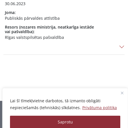
30.06.2023
Joma:
Publiskās pārvaldes attīstība
Resors (nozares ministrija, neatkarīga iestāde
vai pašvaldība):
Rīgas valstspilsētas pašvaldība
Lai šī tīmekļvietne darbotos, tā izmanto obligāti
nepieciešamās (tehniskās) sīkdatnes.
Privātuma politika
Informācija pēdējo reizi atjaunota 07.08.2026
Saprotu
Privātuma politika