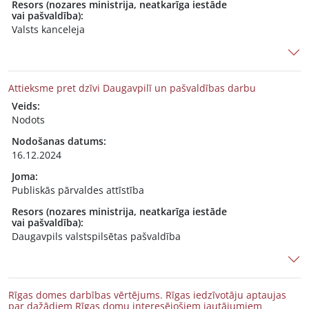
Resors (nozares ministrija, neatkarīga iestāde
vai pašvaldība):
Valsts kanceleja
Attieksme pret dzīvi Daugavpilī un pašvaldības darbu
Veids:
Nodots
Nodošanas datums:
16.12.2024
Joma:
Publiskās pārvaldes attīstība
Resors (nozares ministrija, neatkarīga iestāde
vai pašvaldība):
Daugavpils valstspilsētas pašvaldība
Rīgas domes darbības vērtējums. Rīgas iedzīvotāju aptaujas
par dažādiem Rīgas domu interesējošiem jautājumiem