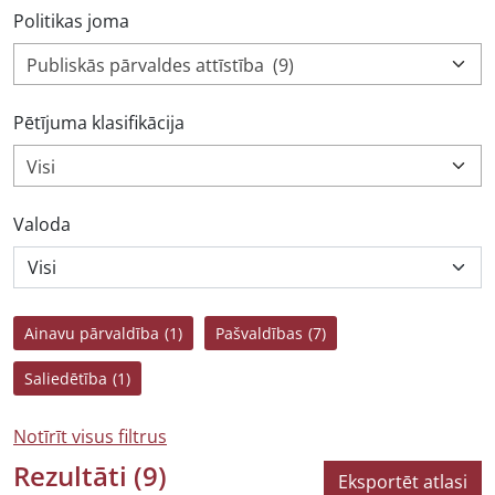
Politikas joma
Publiskās pārvaldes attīstība (9)
Pētījuma klasifikācija
Visi
Valoda
Ainavu pārvaldība
(1)
Pašvaldības
(7)
Saliedētība
(1)
Notīrīt visus filtrus
Rezultāti
(9)
Eksportēt atlasi