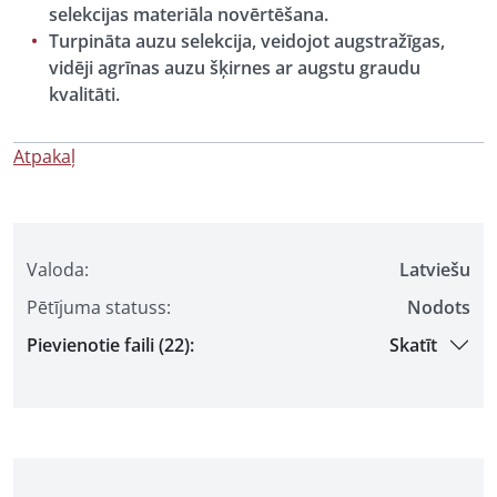
selekcijas materiāla novērtēšana.
Turpināta auzu selekcija, veidojot augstražīgas,
vidēji agrīnas
auzu
šķirnes ar augstu graudu
kvalitāti.
Atpakaļ
Valoda:
Latviešu
Pētījuma statuss:
Nodots
Pievienotie faili (22):
Skatīt