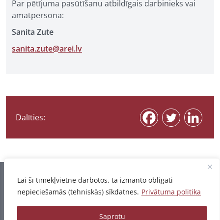
Par pētījuma pasūtīšanu atbildīgais darbinieks vai
amatpersona:
Sanita Zute
sanita.zute@arei.lv
Dalīties:
Informācija pēdējo reizi atjaunota 07.08.2026
Lai šī tīmekļvietne darbotos, tā izmanto obligāti
nepieciešamās (tehniskās) sīkdatnes.
Privātuma politika
Privātuma politika
Saprotu
© 2026 - Pētījumu un publikāciju datubāze