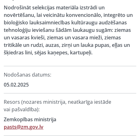
Nodrošināt selekcijas materiāla izstrādi un
novērtēšanu, lai veicinātu konvencionālo, integrēto un
bioloģisko lauksaimniecības kultūraugu audzēšanas
tehnoloģiju ieviešanu šādām laukaugu sugām: ziemas
un vasaras kvieši, ziemas un vasara mieži, ziemas
tritikāle un rudzi, auzas, zirņi un lauka pupas, eļļas un
šķiedras lini, sējas kaņepes, kartupeļi.
Nodošanas datums:
05.02.2025
Resors (nozares ministrija, neatkarīga iestāde
vai pašvaldība):
Zemkopības ministrija
pasts@zm.gov.lv