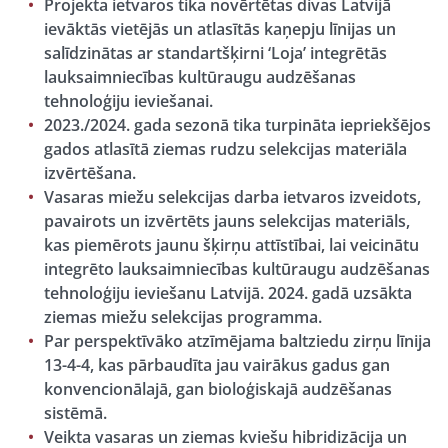
Projekta ietvaros tika novērtētas divas Latvijā
ievāktās vietējās un atlasītās
kaņepju
līnijas un
salīdzinātas ar standartšķirni ‘Loja’ integrētās
lauksaimniecības kultūraugu audzēšanas
tehnoloģiju ieviešanai.
2023./2024. gada sezonā tika turpināta iepriekšējos
gados atlasītā
ziemas rudzu
selekcijas materiāla
izvērtēšana.
Vasaras miežu
selekcijas darba ietvaros izveidots,
pavairots un izvērtēts jauns selekcijas materiāls,
kas piemērots jaunu šķirņu attīstībai, lai veicinātu
integrēto lauksaimniecības kultūraugu audzēšanas
tehnoloģiju ieviešanu Latvijā. 2024. gadā uzsākta
ziemas miežu
selekcijas programma.
Par perspektīvāko atzīmējama baltziedu
zirņu
līnija
13-4-4, kas pārbaudīta jau vairākus gadus gan
konvencionālajā, gan bioloģiskajā audzēšanas
sistēmā.
Veikta
vasaras un ziemas kviešu
hibridizācija un