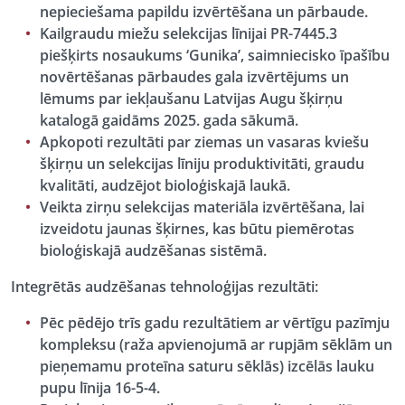
nepieciešama papildu izvērtēšana un pārbaude.
Kailgraudu miežu
selekcijas līnijai PR-7445.3
piešķirts nosaukums ‘Gunika’, saimniecisko īpašību
novērtēšanas pārbaudes gala izvērtējums un
lēmums par iekļaušanu Latvijas Augu šķirņu
katalogā gaidāms 2025. gada sākumā.
Apkopoti rezultāti par
ziemas un vasaras kviešu
šķirņu un selekcijas līniju produktivitāti, graudu
kvalitāti, audzējot bioloģiskajā laukā.
Veikta
zirņu
selekcijas materiāla izvērtēšana, lai
izveidotu jaunas šķirnes, kas būtu piemērotas
bioloģiskajā audzēšanas sistēmā.
Integrētās audzēšanas tehnoloģijas rezultāti:
Pēc pēdējo trīs gadu rezultātiem ar vērtīgu pazīmju
kompleksu (raža apvienojumā ar rupjām sēklām un
pieņemamu proteīna saturu sēklās) izcēlās
lauku
pupu
līnija 16-5-4.