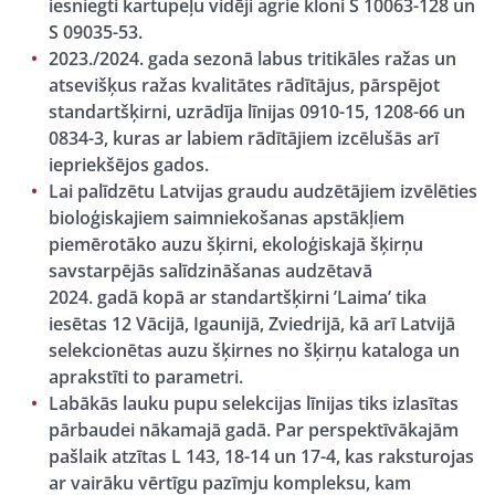
iesniegti
kartupeļu
vidēji agrie kloni S 10063-128 un
S 09035-53.
2023./2024. gada sezonā labus
tritikāles
ražas un
atsevišķus ražas kvalitātes rādītājus, pārspējot
standartšķirni, uzrādīja līnijas 0910-15, 1208-66 un
0834-3, kuras ar labiem rādītājiem izcēlušās arī
iepriekšējos gados.
Lai palīdzētu Latvijas graudu audzētājiem izvēlēties
bioloģiskajiem saimniekošanas apstākļiem
piemērotāko
auzu šķirni
, ekoloģiskajā šķirņu
savstarpējās salīdzināšanas audzētavā
2024. gadā kopā ar standartšķirni ’Laima’ tika
iesētas 12 Vācijā, Igaunijā, Zviedrijā, kā arī Latvijā
selekcionētas auzu šķirnes no šķirņu kataloga un
aprakstīti to parametri.
Labākās
lauku pupu
selekcijas līnijas tiks izlasītas
pārbaudei nākamajā gadā. Par perspektīvākajām
pašlaik atzītas L 143, 18-14 un 17-4, kas raksturojas
ar vairāku vērtīgu pazīmju kompleksu, kam