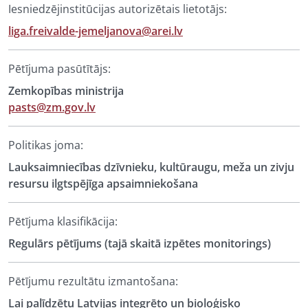
Iesniedzējinstitūcijas autorizētais lietotājs:
liga.freivalde-jemeljanova@arei.lv
Pētījuma pasūtītājs:
Zemkopības ministrija
pasts@zm.gov.lv
Politikas joma:
Lauksaimniecības dzīvnieku, kultūraugu, meža un zivju
resursu ilgtspējīga apsaimniekošana
Pētījuma klasifikācija:
Regulārs pētījums (tajā skaitā izpētes monitorings)
Pētījumu rezultātu izmantošana:
Lai palīdzētu Latvijas integrēto un bioloģisko