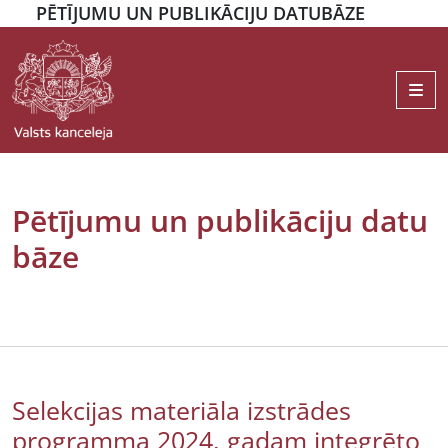
PĒTĪJUMU UN PUBLIKĀCIJU DATUBĀZE
Me
Pētījumu un publikāciju datu
bāze
Selekcijas materiāla izstrādes
programma 2024. gadam integrēto