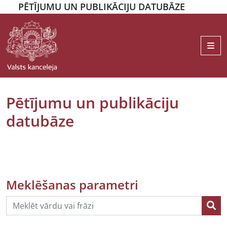
PĒTĪJUMU UN PUBLIKĀCIJU DATUBĀZE
Me
Pētījumu un publikāciju
datubāze
Meklēšanas parametri