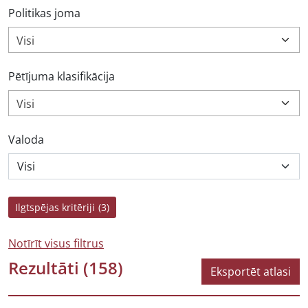
Politikas joma
Visi
Pētījuma klasifikācija
Visi
Valoda
Ilgtspējas kritēriji
(3)
Notīrīt visus filtrus
Rezultāti
(158)
Eksportēt atlasi