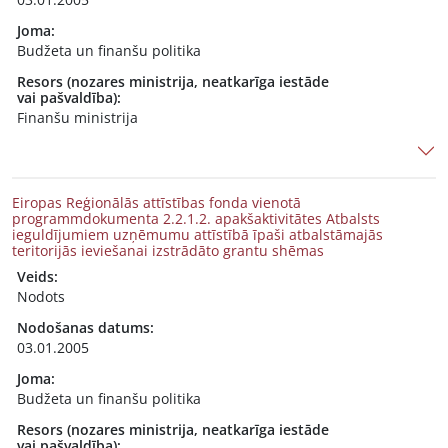
Joma:
Budžeta un finanšu politika
Resors (nozares ministrija, neatkarīga iestāde
vai pašvaldība):
Finanšu ministrija
Eiropas Reģionālās attīstības fonda vienotā
programmdokumenta 2.2.1.2. apakšaktivitātes Atbalsts
ieguldījumiem uzņēmumu attīstībā īpaši atbalstāmajās
teritorijās ieviešanai izstrādāto grantu shēmas
Veids:
Nodots
Nodošanas datums:
03.01.2005
Joma:
Budžeta un finanšu politika
Resors (nozares ministrija, neatkarīga iestāde
vai pašvaldība):