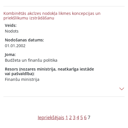
Kombinētās akcīzes nodokļa likmes koncepcijas un
priekšlikumu izstrādāšanu
Veids:
Nodots
Nodošanas datums:
01.01.2002
Joma:
Budžeta un finanšu politika
Resors (nozares ministrija, neatkarīga iestāde
vai pašvaldība):
Finanšu ministrija
Z
Iepriekšējais
1
2
3
4
5
6
7
i