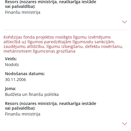
Resors (nozares ministrija, neatkarīga iestāde
vai pašvaldība):
Finanšu ministrija
Kohēzijas fonda projektos noslēgto līgumu izvērtējums
attiecībā uz līgumos paredzētajām līgumsodu sankcijām,
zaudējumu atlīdzību, līgumu izbeigšanu, defektu novēršanu,
mehānismiem līgumcenas grozīšana
Veids:
Nodots
Nodošanas datums:
30.11.2006
Joma:
Budžeta un finanšu politika
Resors (nozares ministrija, neatkarīga iestāde
vai pašvaldība):
Finanšu ministrija