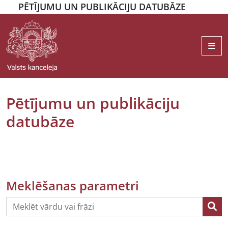
PĒTĪJUMU UN PUBLIKĀCIJU DATUBĀZE
Me
Pētījumu un publikāciju
datubāze
Meklēšanas parametri