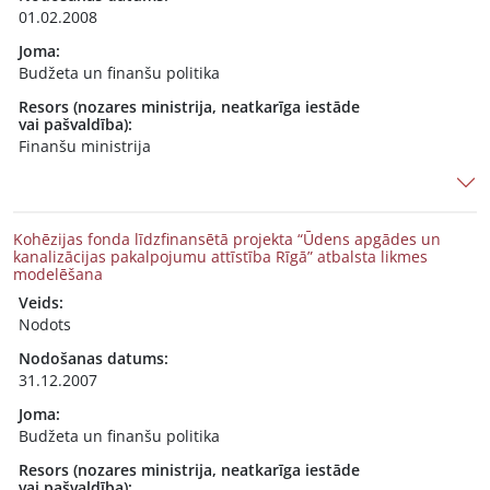
01.02.2008
Joma:
Budžeta un finanšu politika
Resors (nozares ministrija, neatkarīga iestāde
vai pašvaldība):
Finanšu ministrija
Kohēzijas fonda līdzfinansētā projekta “Ūdens apgādes un
kanalizācijas pakalpojumu attīstība Rīgā” atbalsta likmes
modelēšana
Veids:
Nodots
Nodošanas datums:
31.12.2007
Joma:
Budžeta un finanšu politika
Resors (nozares ministrija, neatkarīga iestāde
vai pašvaldība):