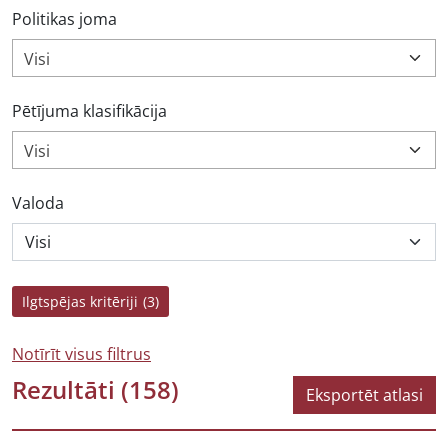
Politikas joma
Visi
Pētījuma klasifikācija
Visi
Valoda
Ilgtspējas kritēriji
(3)
Notīrīt visus filtrus
Rezultāti
(158)
Eksportēt atlasi