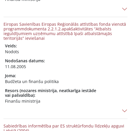
Eiropas Savienības Eiropas Reģionālās attīstības fonda vienotā
programmdokumenta 2.2.1.2.apakšaktivitātes “Atbalsts
ieguldījumiem uzņēmumu attīstībā īpaši atbalstāmajās
teritorijās” ieviešanai
Veids:
Nodots
Nodošanas datums:
11.08.2005
Joma:
Budžeta un finanšu politika
Resors (nozares ministrija, neatkarīga iestāde
vai pašvaldība):
Finanšu ministrija
Sabiedrības informētība par ES struktūrfondu līdzekļu apguvi
Latvijā (2004)