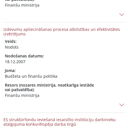
Finanšu ministrija
Izdevumu apliecināšanas procesa atbilstības un efektivitātes
izvērtējums
Veids:
Nodots
Nodošanas datums:
18.12.2007
Joma:
Budžeta un finanšu politika
Resors (nozares ministrija, neatkarīga iestāde
vai pašvaldība):
Finanšu ministrija
ES struktūrfondu ieviešanā iesaistīto institūciju darbinieku
atalgojuma konkurētspēja darba tirgū