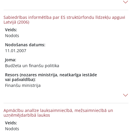
Sabiedrības informētība par ES struktūrfondu līdzekļu apguvi
Latvijā (2006)
Veids:
Nodots
Nodošanas datums:
11.01.2007
Joma:
Budžeta un finanšu politika
Resors (nozares ministrija, neatkarīga iestāde
vai pašvaldība):
Finanšu ministrija
Apmācību analīze lauksaimniecībā, mežsaimniecībā un
uzņēmējdarbībā laukos
Veids:
Nodots