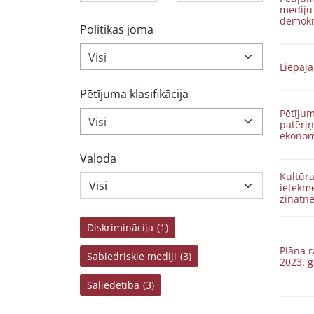
mediju
demokr
Politikas joma
Visi
Liepāj
Pētījuma klasifikācija
Pētījum
Visi
patēri
ekonom
Valoda
Kultūra
ietekme
zinātne
Diskriminācija
(1)
Plāna 
Sabiedriskie mediji
(3)
2023. 
Saliedētība
(3)