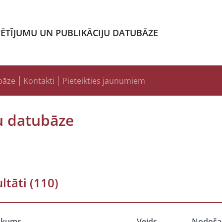
PĒTĪJUMU UN PUBLIKĀCIJU DATUBĀZE
bāze
Kontakti
Pieteikties jaunumiem
u datubāze
ltāti
(110)
ukums
Veids
Nodoša