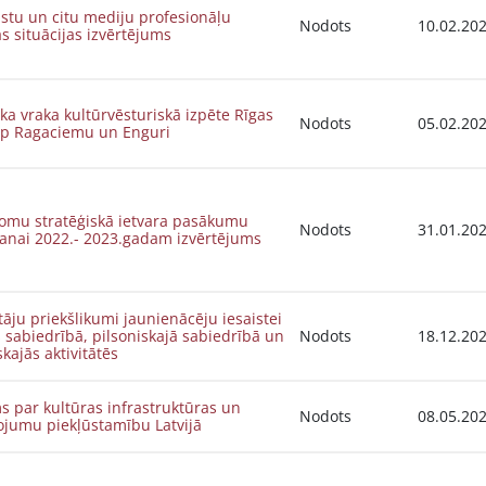
stu un citu mediju profesionāļu
Nodots
10.02.20
s situācijas izvērtējums
ka vraka kultūrvēsturiskā izpēte Rīgas
Nodots
05.02.20
arp Ragaciemu un Enguri
romu stratēģiskā ietvara pasākumu
Nodots
31.01.20
šanai 2022.- 2023.gadam izvērtējums
tāju priekšlikumi jaunienācēju iesaistei
s sabiedrībā, pilsoniskajā sabiedrībā un
Nodots
18.12.20
skajās aktivitātēs
s par kultūras infrastruktūras un
Nodots
08.05.20
ojumu piekļūstamību Latvijā