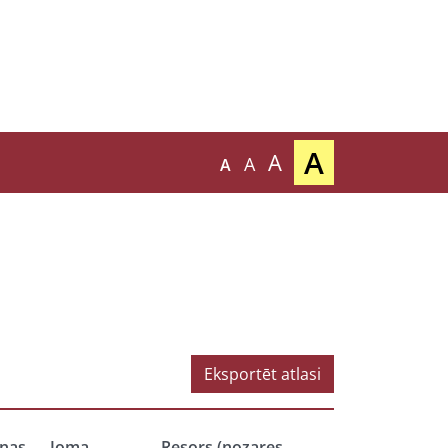
A
A
A
A
Eksportēt atlasi
nas
Joma
Resors (nozares