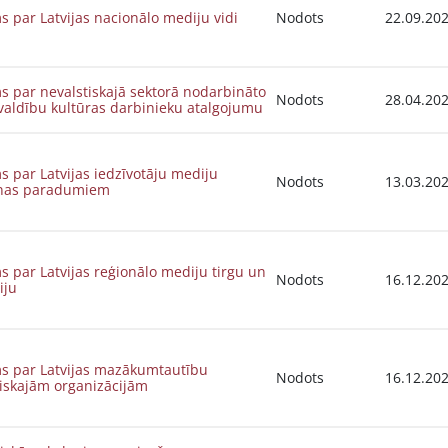
s par Latvijas nacionālo mediju vidi
Nodots
22.09.20
s par nevalstiskajā sektorā nodarbināto
Nodots
28.04.20
valdību kultūras darbinieku atalgojumu
s par Latvijas iedzīvotāju mediju
Nodots
13.03.20
anas paradumiem
s par Latvijas reģionālo mediju tirgu un
Nodots
16.12.20
iju
ms par Latvijas mazākumtautību
Nodots
16.12.20
tiskajām organizācijām