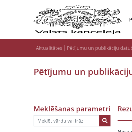
Aktualitātes
Pētījumu un publikāciju datu
Pētījumu un publikācij
Meklēšanas parametri
Rezu
Nosa