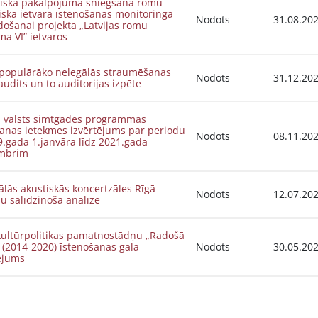
ciskā pakalpojuma sniegšana romu
iskā ietvara īstenošanas monitoringa
Nodots
31.08.20
došanai projekta „Latvijas romu
ma VI” ietvaros
ā populārāko nelegālās straumēšanas
Nodots
31.12.20
audits un to auditorijas izpēte
as valsts simtgades programmas
šanas ietekmes izvērtējums par periodu
Nodots
08.11.20
.gada 1.janvāra līdz 2021.gada
mbrim
lās akustiskās koncertzāles Rīgā
Nodots
12.07.20
u salīdzinošā analīze
 kultūrpolitikas pamatnostādņu „Radošā
” (2014-2020) īstenošanas gala
Nodots
30.05.20
ējums