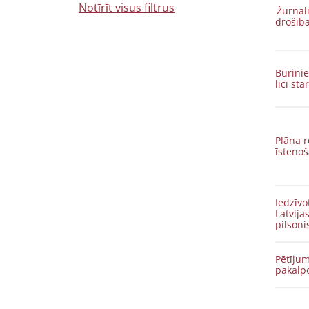
Notīrīt visus filtrus
Žurnāli
drošība
Burinie
līcī st
Plāna 
īsteno
Iedzīvo
Latvija
pilsoni
Pētījum
pakalp