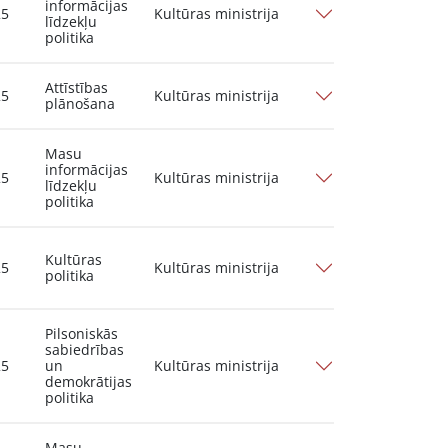
informācijas
25
Kultūras ministrija
līdzekļu
politika
Attīstības
25
Kultūras ministrija
plānošana
Masu
informācijas
25
Kultūras ministrija
līdzekļu
politika
Kultūras
25
Kultūras ministrija
politika
Pilsoniskās
sabiedrības
25
un
Kultūras ministrija
demokrātijas
politika
Masu