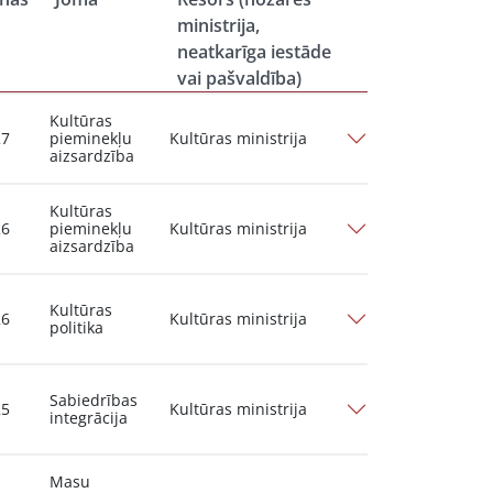
ministrija,
neatkarīga iestāde
vai pašvaldība)
Kultūras
27
pieminekļu
Kultūras ministrija
aizsardzība
Kultūras
26
pieminekļu
Kultūras ministrija
aizsardzība
Kultūras
26
Kultūras ministrija
politika
Sabiedrības
25
Kultūras ministrija
integrācija
Masu