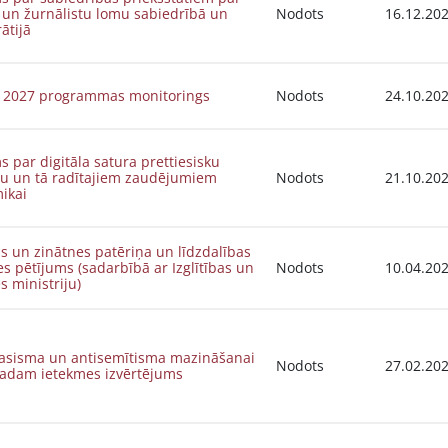
 un žurnālistu lomu sabiedrībā un
Nodots
16.12.20
ātijā
a 2027 programmas monitorings
Nodots
24.10.20
s par digitāla satura prettiesisku
ņu un tā radītajiem zaudējumiem
Nodots
21.10.20
ikai
s un zinātnes patēriņa un līdzdalības
s pētījums (sadarbībā ar Izglītības un
Nodots
10.04.20
s ministriju)
rasisma un antisemītisma mazināšanai
Nodots
27.02.20
gadam ietekmes izvērtējums