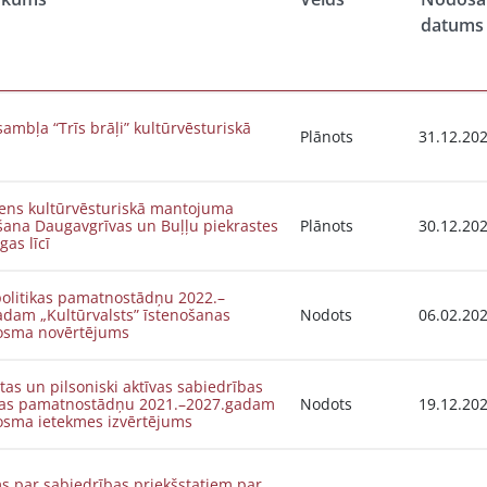
datums
ambļa “Trīs brāļi” kultūrvēsturiskā
Plānots
31.12.20
ns kultūrvēsturiskā mantojuma
šana Daugavgrīvas un Buļļu piekrastes
Plānots
30.12.20
gas līcī
politikas pamatnostādņu 2022.–
adam „Kultūrvalsts” īstenošanas
Nodots
06.02.20
osma novērtējums
tas un pilsoniski aktīvas sabiedrības
ības pamatnostādņu 2021.–2027.gadam
Nodots
19.12.20
osma ietekmes izvērtējums
s par sabiedrības priekšstatiem par