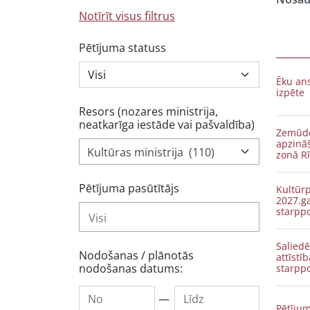
Notīrīt visus filtrus
Pētījuma statuss
Ēku ans
izpēte
Resors (nozares ministrija,
neatkarīga iestāde vai pašvaldība)
Zemūde
apzinā
Kultūras ministrija (110)
zonā Rī
Pētījuma pasūtītājs
Kultūr
2027.g
starpp
Saliedē
Nodošanas / plānotās
attīst
nodošanas datums:
starpp
—
Pētījum