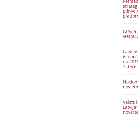
Pētnie
stratēģ
pilnvei
platfor
Latvij
vietņu 
Latvij
īsteno
no 2019
1.dece
Nacionā
novietņ
Valsts
Latvija
novērt