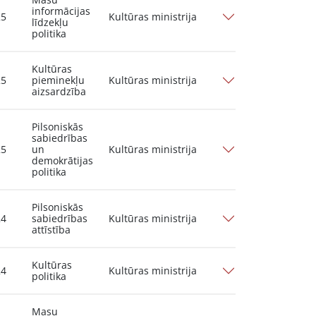
informācijas
25
Kultūras ministrija
līdzekļu
politika
Kultūras
25
pieminekļu
Kultūras ministrija
aizsardzība
Pilsoniskās
sabiedrības
25
un
Kultūras ministrija
demokrātijas
politika
Pilsoniskās
24
sabiedrības
Kultūras ministrija
attīstība
Kultūras
24
Kultūras ministrija
politika
Masu