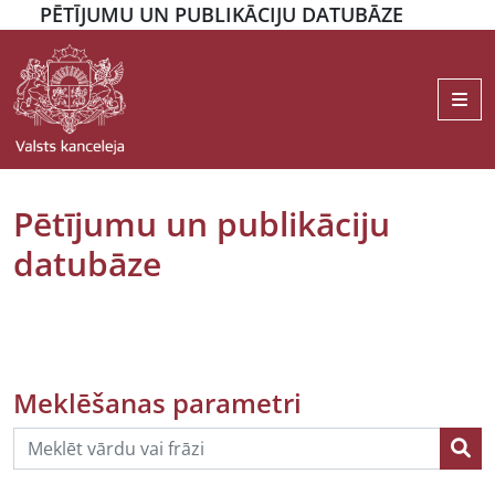
PĒTĪJUMU UN PUBLIKĀCIJU DATUBĀZE
Me
Pētījumu un publikāciju
datubāze
Meklēšanas parametri