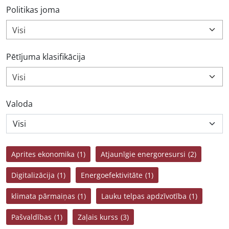
Politikas joma
Visi
Pētījuma klasifikācija
Visi
Valoda
Aprites ekonomika
(1)
Atjaunīgie energoresursi
(2)
Digitalizācija
(1)
Energoefektivitāte
(1)
klimata pārmaiņas
(1)
Lauku telpas apdzīvotība
(1)
Pašvaldības
(1)
Zaļais kurss
(3)