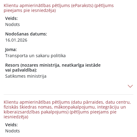
Klientu apmierinātības pētījums (eParaksts) (pētījums
pieejams pie iesniedzēja)
Veids:
Nodots
Nodošanas datums:
16.01.2026
Joma:
Transporta un sakaru politika
Resors (nozares ministrija, neatkarīga iestāde
vai pašvaldība):
Satiksmes ministrija
Klientu apmierinātības pētījums (datu pārraides, datu centru,
fiziskās škiedras nomas, mākoņpakalpojumu, integrāciju un
kiberaizsardzības pakalpojums) (pētījums pieejams pie
iesniedzēja)
Veids:
Nodots