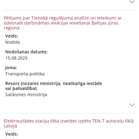
Pētījums par Tiesiskā regulējuma analīze un ieteikumi ar
ūdeņradi darbināmas aviācijas ieviešanai Baltijas jūras
reģionā
Veids:
Nodots
Nodošanas datums:
15.08.2025
Joma:
Transporta politika
Resors (nozares ministrija, neatkarīga iestāde
vai pašvaldība):
Satiksmes ministrija
Elektrouzlādes staciju tīkla izveides izpēte TEN-T autoceļu tīklā
Latvijā
Veids: