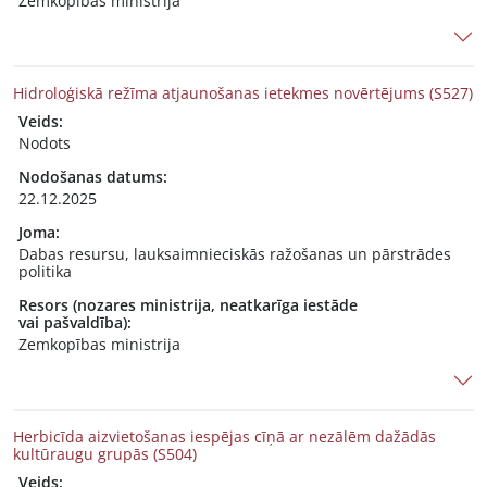
Zemkopības ministrija
Hidroloģiskā režīma atjaunošanas ietekmes novērtējums (S527)
Veids:
Nodots
Nodošanas datums:
22.12.2025
Joma:
Dabas resursu, lauksaimnieciskās ražošanas un pārstrādes
politika
Resors (nozares ministrija, neatkarīga iestāde
vai pašvaldība):
Zemkopības ministrija
Herbicīda aizvietošanas iespējas cīņā ar nezālēm dažādās
kultūraugu grupās (S504)
Veids: