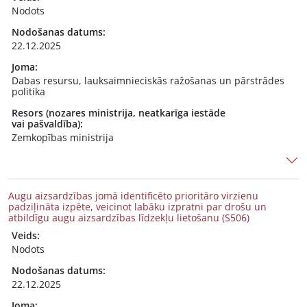
Nodots
Nodošanas datums:
22.12.2025
Joma:
Dabas resursu, lauksaimnieciskās ražošanas un pārstrādes
politika
Resors (nozares ministrija, neatkarīga iestāde
vai pašvaldība):
Zemkopības ministrija
Augu aizsardzības jomā identificēto prioritāro virzienu
padziļināta izpēte, veicinot labāku izpratni par drošu un
atbildīgu augu aizsardzības līdzekļu lietošanu (S506)
Veids:
Nodots
Nodošanas datums:
22.12.2025
Joma: