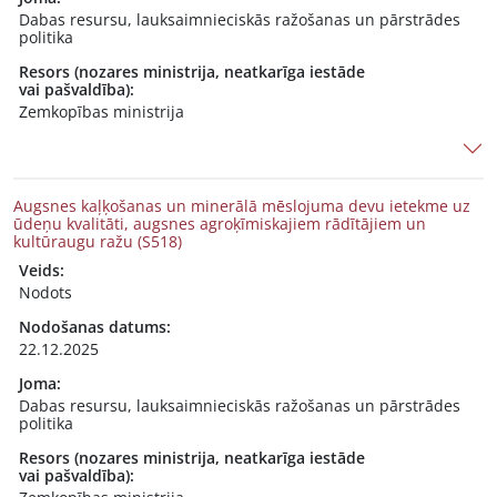
Dabas resursu, lauksaimnieciskās ražošanas un pārstrādes
politika
Resors (nozares ministrija, neatkarīga iestāde
vai pašvaldība):
Zemkopības ministrija
Augsnes kaļķošanas un minerālā mēslojuma devu ietekme uz
ūdeņu kvalitāti, augsnes agroķīmiskajiem rādītājiem un
kultūraugu ražu (S518)
Veids:
Nodots
Nodošanas datums:
22.12.2025
Joma:
Dabas resursu, lauksaimnieciskās ražošanas un pārstrādes
politika
Resors (nozares ministrija, neatkarīga iestāde
vai pašvaldība):