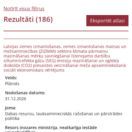
Notīrīt visus filtrus
Rezultāti
(186)
Eksportēt atlasi
Latvijas zemes izmantošanas, zemes izmantošanas maiņas un
mežsaimniecības (ZIZIMM) sektora klimata pārmaiņu
mazināšanas mērķu sasniegšanai īstenojamo darbību
siltumnīcefekta gāzu (SEG) emisiju mazināšanai un oglekļa
dioksīda (CO2) piesaistes veicināšanai meža apsaimniekošanā
sociāli ekonomiskais vērtējums
Veids:
Plānots
Nodošanas datums:
31.12.2026
Joma:
Dabas resursu, lauksaimnieciskās ražošanas un pārstrādes
politika
Resors (nozares ministrija, neatkarīga iestāde