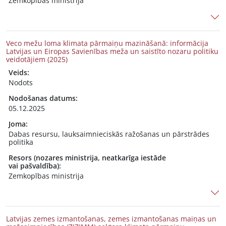
Zemkopības ministrija
Veco mežu loma klimata pārmaiņu mazināšanā: informācija
Latvijas un Eiropas Savienības meža un saistīto nozaru politiku
veidotājiem (2025)
Veids:
Nodots
Nodošanas datums:
05.12.2025
Joma:
Dabas resursu, lauksaimnieciskās ražošanas un pārstrādes
politika
Resors (nozares ministrija, neatkarīga iestāde
vai pašvaldība):
Zemkopības ministrija
Latvijas zemes izmantošanas, zemes izmantošanas maiņas un