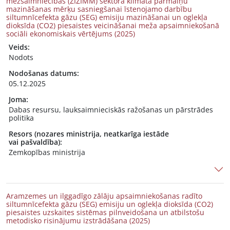
mežsaimniecības (ZIZIMM) sektora klimata pārmaiņu
mazināšanas mērķu sasniegšanai īstenojamo darbību
siltumnīcefekta gāzu (SEG) emisiju mazināšanai un oglekļa
dioksīda (CO2) piesaistes veicināšanai meža apsaimniekošanā
sociāli ekonomiskais vērtējums (2025)
Veids:
Nodots
Nodošanas datums:
05.12.2025
Joma:
Dabas resursu, lauksaimnieciskās ražošanas un pārstrādes
politika
Resors (nozares ministrija, neatkarīga iestāde
vai pašvaldība):
Zemkopības ministrija
Aramzemes un ilggadīgo zālāju apsaimniekošanas radīto
siltumnīcefekta gāzu (SEG) emisiju un oglekļa dioksīda (CO2)
piesaistes uzskaites sistēmas pilnveidošana un atbilstošu
metodisko risinājumu izstrādāšana (2025)