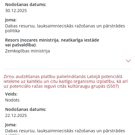
Nodošanas datums:
30.12.2025
Joma:
Dabas resursu, lauksaimnieciskās ražošanas un pārstrādes
politika
Resors (nozares ministrija, neatkarīga iestāde
vai pašvaldība):
Zemkopības ministrija
Zirņu audzēšanas platību palielināšanās Latvijā potenciālā
ietekme uz kaitēkļu un citu kaitīgo organismu izplatību, kā arī
uz potenciālo ražas ieguvi citās kultūraugu grupās (S507)
Veids:
Nodots
Nodošanas datums:
22.12.2025
Joma:
Dabas resursu, lauksaimnieciskās ražošanas un pārstrādes