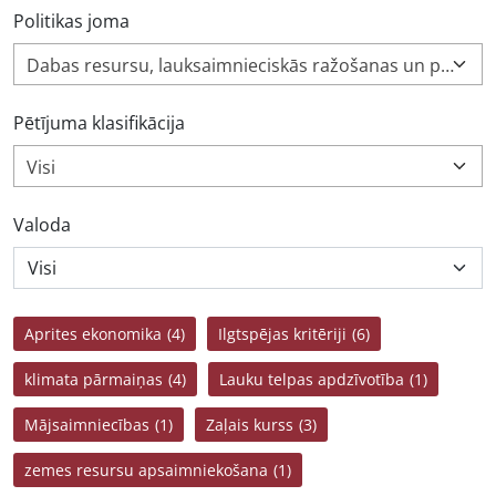
Politikas joma
Dabas resursu, lauksaimnieciskās ražošanas un pārstrādes politika (186)
Pētījuma klasifikācija
Visi
Valoda
Aprites ekonomika
(4)
Ilgtspējas kritēriji
(6)
klimata pārmaiņas
(4)
Lauku telpas apdzīvotība
(1)
Mājsaimniecības
(1)
Zaļais kurss
(3)
zemes resursu apsaimniekošana
(1)