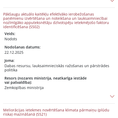
Pākšaugu aktuālo kaitēkļu efektīvāko ierobežošanas
paņēmienu izvērtēšana un noteikšana un lauksaimniecībai
nozīmīgāko apputeksnētāju dzīvotspēju ietekmējošo faktoru
identificēšana (S502)
Veids:
Nodots
Nodošanas datums:
22.12.2025
Joma:
Dabas resursu, lauksaimnieciskās ražošanas un pārstrādes
politika
Resors (nozares ministrija, neatkarīga iestāde
vai pašvaldība):
Zemkopības ministrija
Meliorācijas ietekmes novērtēšana klimata pārmaiņu (plūdu
riska) mazināšanā (S521)