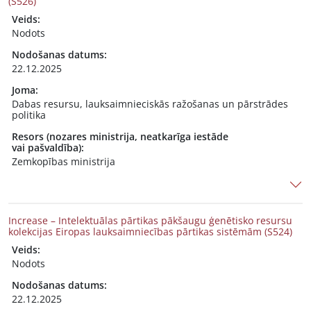
(S526)
Veids:
Nodots
Nodošanas datums:
22.12.2025
Joma:
Dabas resursu, lauksaimnieciskās ražošanas un pārstrādes
politika
Resors (nozares ministrija, neatkarīga iestāde
vai pašvaldība):
Zemkopības ministrija
Increase – Intelektuālas pārtikas pākšaugu ģenētisko resursu
kolekcijas Eiropas lauksaimniecības pārtikas sistēmām (S524)
Veids:
Nodots
Nodošanas datums:
22.12.2025