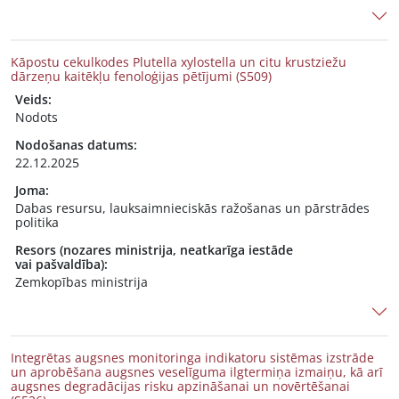
Kāpostu cekulkodes Plutella xylostella un citu krustziežu
dārzeņu kaitēkļu fenoloģijas pētījumi (S509)
Veids:
Nodots
Nodošanas datums:
22.12.2025
Joma:
Dabas resursu, lauksaimnieciskās ražošanas un pārstrādes
politika
Resors (nozares ministrija, neatkarīga iestāde
vai pašvaldība):
Zemkopības ministrija
Integrētas augsnes monitoringa indikatoru sistēmas izstrāde
un aprobēšana augsnes veselīguma ilgtermiņa izmaiņu, kā arī
augsnes degradācijas risku apzināšanai un novērtēšanai