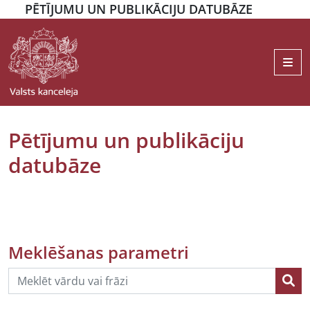
PĒTĪJUMU UN PUBLIKĀCIJU DATUBĀZE
Me
Pētījumu un publikāciju
datubāze
Meklēšanas parametri