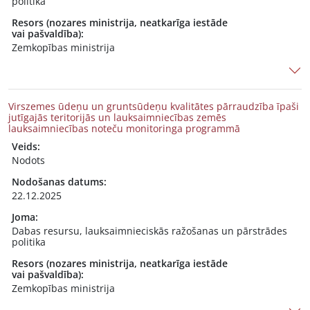
politika
Resors (nozares ministrija, neatkarīga iestāde
vai pašvaldība):
Zemkopības ministrija
Virszemes ūdeņu un gruntsūdeņu kvalitātes pārraudzība īpaši
jutīgajās teritorijās un lauksaimniecības zemēs
lauksaimniecības noteču monitoringa programmā
Veids:
Nodots
Nodošanas datums:
22.12.2025
Joma:
Dabas resursu, lauksaimnieciskās ražošanas un pārstrādes
politika
Resors (nozares ministrija, neatkarīga iestāde
vai pašvaldība):
Zemkopības ministrija