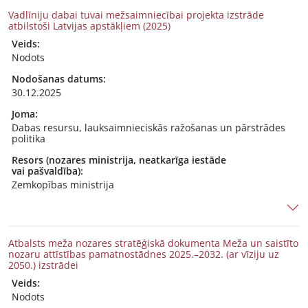
Vadlīniju dabai tuvai mežsaimniecībai projekta izstrāde
atbilstoši Latvijas apstākļiem (2025)
Veids:
Nodots
Nodošanas datums:
30.12.2025
Joma:
Dabas resursu, lauksaimnieciskās ražošanas un pārstrādes
politika
Resors (nozares ministrija, neatkarīga iestāde
vai pašvaldība):
Zemkopības ministrija
Atbalsts meža nozares stratēģiskā dokumenta Meža un saistīto
nozaru attīstības pamatnostādnes 2025.–2032. (ar vīziju uz
2050.) izstrādei
Veids:
Nodots