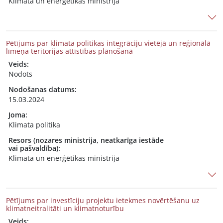
Klimata un enerģētikas ministrija
Pētījums par klimata politikas integrāciju vietējā un reģionālā
līmeņa teritorijas attīstības plānošanā
Veids:
Nodots
Nodošanas datums:
15.03.2024
Joma:
Klimata politika
Resors (nozares ministrija, neatkarīga iestāde
vai pašvaldība):
Klimata un enerģētikas ministrija
Pētījums par investīciju projektu ietekmes novērtēšanu uz
klimatneitralitāti un klimatnoturību
Veids: