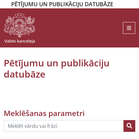
PĒTĪJUMU UN PUBLIKĀCIJU DATUBĀZE
Me
Pētījumu un publikāciju
datubāze
Meklēšanas parametri