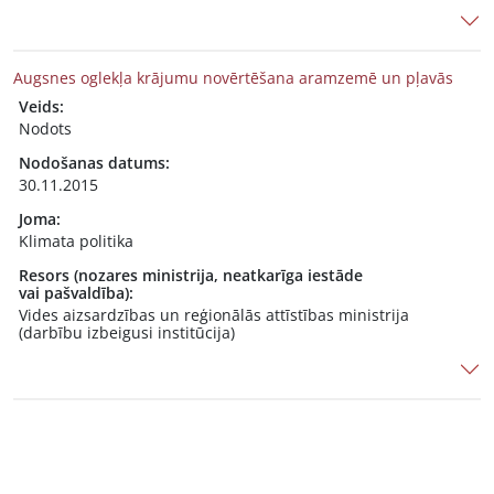
Augsnes oglekļa krājumu novērtēšana aramzemē un pļavās
Veids:
Nodots
Nodošanas datums:
30.11.2015
Joma:
Klimata politika
Resors (nozares ministrija, neatkarīga iestāde
vai pašvaldība):
Vides aizsardzības un reģionālās attīstības ministrija
(darbību izbeigusi institūcija)