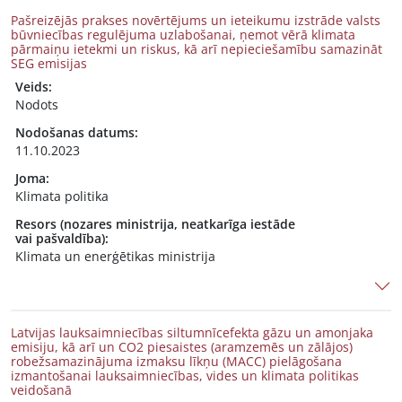
Pašreizējās prakses novērtējums un ieteikumu izstrāde valsts
būvniecības regulējuma uzlabošanai, ņemot vērā klimata
pārmaiņu ietekmi un riskus, kā arī nepieciešamību samazināt
SEG emisijas
Veids:
Nodots
Nodošanas datums:
11.10.2023
Joma:
Klimata politika
Resors (nozares ministrija, neatkarīga iestāde
vai pašvaldība):
Klimata un enerģētikas ministrija
Latvijas lauksaimniecības siltumnīcefekta gāzu un amonjaka
emisiju, kā arī un CO2 piesaistes (aramzemēs un zālājos)
robežsamazinājuma izmaksu līkņu (MACC) pielāgošana
izmantošanai lauksaimniecības, vides un klimata politikas
veidošanā