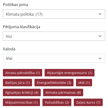
Politikas joma
Klimata politika (17)
Pētījuma klasifikācija
Visi
Valoda
Ainavu pārvaldība
(1)
Atjaunīgie energoresursi
(1)
Baltijas jūra
(1)
Energoefektivitāte
(3)
IAM
(1)
Ilgtspējas kritēriji
(4)
klimata pārmaiņas
(8)
Mājsaimniecības
(1)
Pašvaldības
(2)
Zaļais kurss
(7)