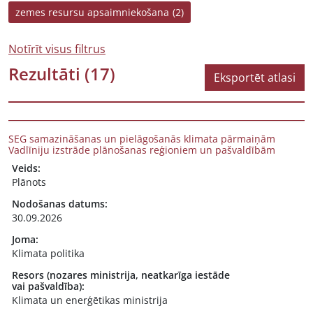
zemes resursu apsaimniekošana
(2)
Notīrīt visus filtrus
Rezultāti
(17)
Eksportēt atlasi
SEG samazināšanas un pielāgošanās klimata pārmaiņām
Vadlīniju izstrāde plānošanas reģioniem un pašvaldībām
Veids:
Plānots
Nodošanas datums:
30.09.2026
Joma:
Klimata politika
Resors (nozares ministrija, neatkarīga iestāde
vai pašvaldība):
Klimata un enerģētikas ministrija