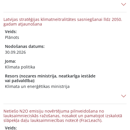
Latvijas stratēģijas klimatneitralitātes sasniegšanai līdz 2050.
gadam atjaunošana
Veids:
Plānots
Nodošanas datums:
30.09.2026
Joma:
Klimata politika
Resors (nozares ministrija, neatkarīga iestāde
vai pašvaldība):
Klimata un enerģētikas ministrija
Netiešo N2O emisiju novērtējuma pilnveidošana no
lauksaimnieciskās ražošanas, nosakot un pamatojot izskalotā
slāpekļa daļu lauksaimniecības notecē (FracLeach).
Veids: