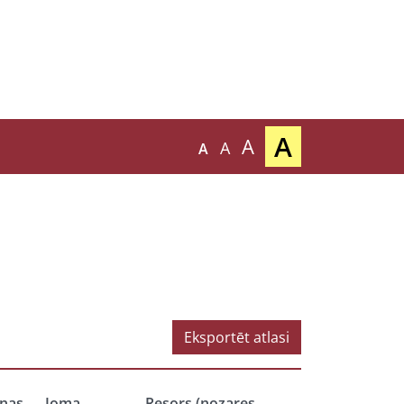
A
A
A
A
Eksportēt atlasi
nas
Joma
Resors (nozares