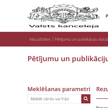
Aktualitātes
Pētījumu un publikāciju datu
Pētījumu un publikācij
Meklēšanas parametri
Rezu
Nosa