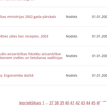
ības ministrijas 2002.gada pārskats
Nodots
01.01.20
lēties zāles bez receptes, 2003
Nodots
01.01.20
uālo aizsardzības līdzekļu aizsardzībai
Nodots
01.01.20
itieniem izvēles un lietošanas vadlīnijas
a: Ergonomika darbā
Nodots
01.01.20
Z
Iepriekšējais
1
…
37
38
39
40
41
42
43
44
45
46
47