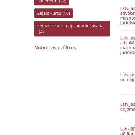
Saliedētība
(2)
Latvija
Zaļais kurss
(10)
advokā
maznod
juridis
zemes resursu apsaimniekošana
(4)
Latvija
advokā
Notīrīt visus filtrus
maznod
juridis
Latvija
un migr
Latvija
apjoma 
Labklāj
pētījum