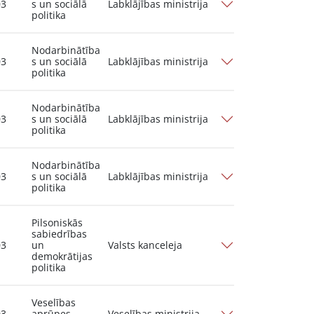
03
s un sociālā
Labklājības ministrija
politika
Nodarbinātība
03
s un sociālā
Labklājības ministrija
politika
Nodarbinātība
03
s un sociālā
Labklājības ministrija
politika
Nodarbinātība
03
s un sociālā
Labklājības ministrija
politika
Pilsoniskās
sabiedrības
03
un
Valsts kanceleja
demokrātijas
politika
Veselības
03
aprūpes
Veselības ministrija