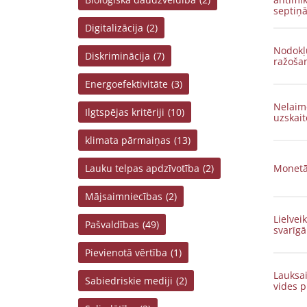
septiņā
Digitalizācija
(2)
Nodokļu
Diskriminācija
(7)
ražošan
Energoefektivitāte
(3)
Nelaim
Ilgtspējas kritēriji
(10)
uzskait
klimata pārmaiņas
(13)
Lauku telpas apdzīvotība
(2)
Monetār
Mājsaimniecības
(2)
Lielvei
Pašvaldības
(49)
svarīgā
Pievienotā vērtība
(1)
Lauksai
Sabiedriskie mediji
(2)
vides 