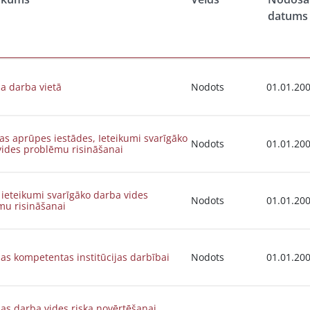
datums
ja darba vietā
Nodots
01.01.20
as aprūpes iestādes, Ieteikumi svarīgāko
Nodots
01.01.20
vides problēmu risināšanai
, ieteikumi svarīgāko darba vides
Nodots
01.01.20
mu risināšanai
jas kompetentas institūcijas darbībai
Nodots
01.01.20
jas darba vides riska novērtēšanai