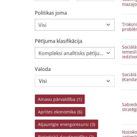
mazajo
Politikas joma
Troksni
Visi
problē
Pētījuma klasifikācija
Sociālās
iemesli bez
Kompleksi analītisks pētījums (1 250)
iedzīv
Valoda
Sociāl
(Kanda
Ainavu pārvaldība
(1)
Sabied
stratēģ
Aprites ekonomika
(6)
Atjaunīgie energoresursi
(3)
Nozoko
Bioloģiskā daudzveidība
(2)
antimik