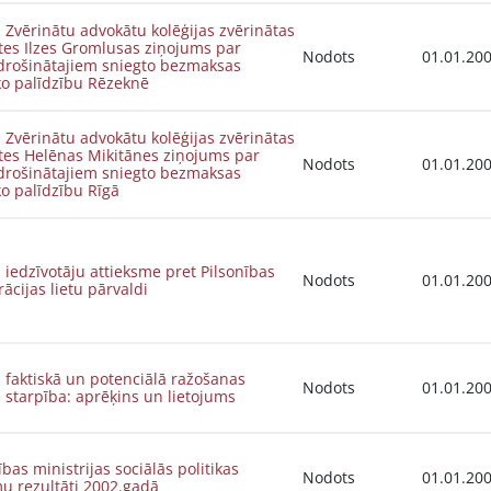
s Zvērinātu advokātu kolēģijas zvērinātas
tes Ilzes Gromlusas ziņojums par
Nodots
01.01.20
rošinātajiem sniegto bezmaksas
ko palīdzību Rēzeknē
s Zvērinātu advokātu kolēģijas zvērinātas
tes Helēnas Mikitānes ziņojums par
Nodots
01.01.20
rošinātajiem sniegto bezmaksas
ko palīdzību Rīgā
s iedzīvotāju attieksme pret Pilsonības
Nodots
01.01.20
ācijas lietu pārvaldi
s faktiskā un potenciālā ražošanas
Nodots
01.01.20
starpība: aprēķins un lietojums
ības ministrijas sociālās politikas
Nodots
01.01.20
u rezultāti 2002.gadā