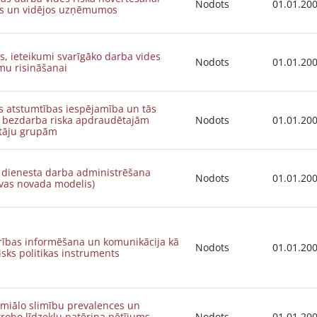
Nodots
01.01.20
s un vidējos uzņēmumos
s, ieteikumi svarīgāko darba vides
Nodots
01.01.20
mu risināšanai
 atstumtības iespējamība un tās
darba riska apdraudētajām
Nodots
01.01.20
otāju grupām
ā dienesta darba administrēšana
Nodots
01.01.20
vas novada modelis)
rības informēšana un komunikācija kā
Nodots
01.01.20
isks politikas instruments
miālo slimību prevalences un
robo līdzekļu patēriņa pētījums
Nodots
01.01.20