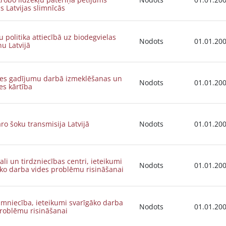
s Latvijas slimnīcās
 politika attiecībā uz biodegvielas
Nodots
01.01.20
u Latvijā
es gadījumu darbā izmeklēšanas un
Nodots
01.01.20
es kārtība
o šoku transmisija Latvijā
Nodots
01.01.20
kali un tirdzniecības centri, ieteikumi
Nodots
01.01.20
ko darba vides problēmu risināšanai
mniecība, ieteikumi svarīgāko darba
Nodots
01.01.20
problēmu risināšanai