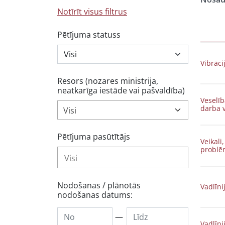
Notīrīt visus filtrus
Pētījuma statuss
Vibrāci
Resors (nozares ministrija,
neatkarīga iestāde vai pašvaldība)
Veselīb
darba 
Visi
Pētījuma pasūtītājs
Veikali
problē
Nodošanas / plānotās
Vadlīni
nodošanas datums:
—
Vadlīni