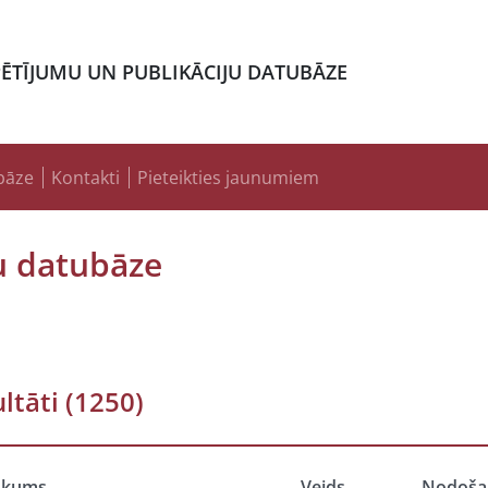
PĒTĪJUMU UN PUBLIKĀCIJU DATUBĀZE
bāze
Kontakti
Pieteikties jaunumiem
u datubāze
ltāti
(1250)
ukums
Veids
Nodoša