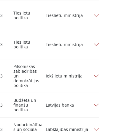
Tieslietu
03
Tieslietu ministrija
politika
Tieslietu
03
Tieslietu ministrija
politika
Pilsoniskās
sabiedrības
03
un
Iekšlietu ministrija
demokrātijas
politika
Budžeta un
03
finanšu
Latvijas banka
politika
Nodarbinātība
03
s un sociālā
Labklājības ministrija