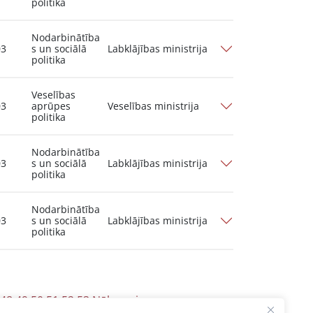
politika
Nodarbinātība
03
s un sociālā
Labklājības ministrija
politika
Veselības
03
aprūpes
Veselības ministrija
politika
Nodarbinātība
03
s un sociālā
Labklājības ministrija
politika
Nodarbinātība
03
s un sociālā
Labklājības ministrija
politika
48
49
50
51
52
53
Nākamais