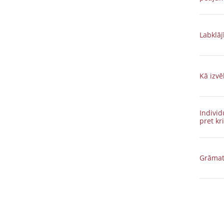
Labklāj
Kā izvē
Individ
pret kr
Grāmat