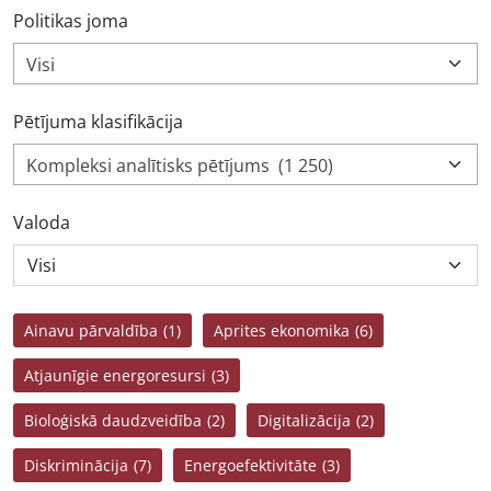
Politikas joma
Visi
Pētījuma klasifikācija
Kompleksi analītisks pētījums (1 250)
Valoda
Ainavu pārvaldība
(1)
Aprites ekonomika
(6)
Atjaunīgie energoresursi
(3)
Bioloģiskā daudzveidība
(2)
Digitalizācija
(2)
Diskriminācija
(7)
Energoefektivitāte
(3)