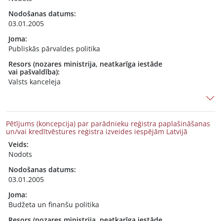
Nodošanas datums:
03.01.2005
Joma:
Publiskās pārvaldes politika
Resors (nozares ministrija, neatkarīga iestāde
vai pašvaldība):
Valsts kanceleja
Pētījums (koncepcija) par parādnieku reģistra paplašināšanas
un/vai kredītvēstures reģistra izveides iespējām Latvijā
Veids:
Nodots
Nodošanas datums:
03.01.2005
Joma:
Budžeta un finanšu politika
Resors (nozares ministrija, neatkarīga iestāde