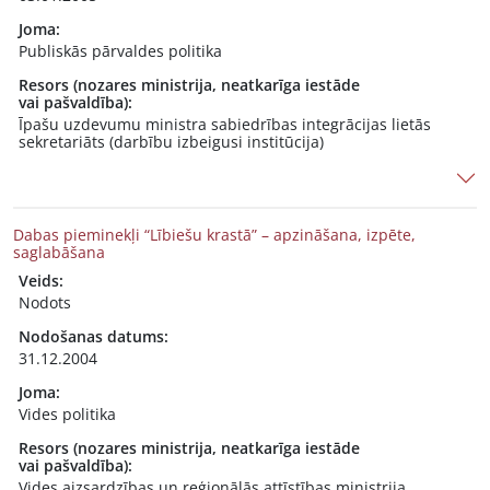
Joma:
Publiskās pārvaldes politika
Resors (nozares ministrija, neatkarīga iestāde
vai pašvaldība):
Īpašu uzdevumu ministra sabiedrības integrācijas lietās
sekretariāts (darbību izbeigusi institūcija)
Dabas pieminekļi “Lībiešu krastā” – apzināšana, izpēte,
saglabāšana
Veids:
Nodots
Nodošanas datums:
31.12.2004
Joma:
Vides politika
Resors (nozares ministrija, neatkarīga iestāde
vai pašvaldība):
Vides aizsardzības un reģionālās attīstības ministrija