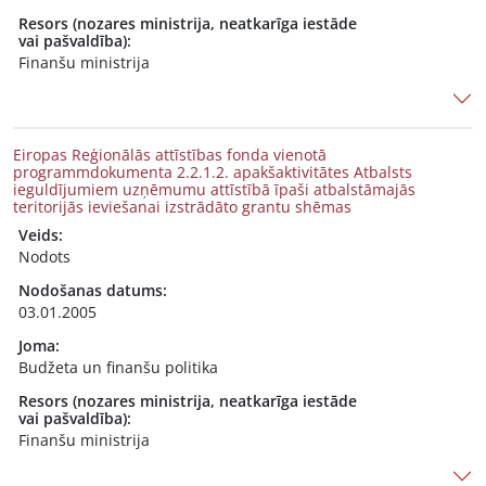
Resors (nozares ministrija, neatkarīga iestāde
vai pašvaldība):
Finanšu ministrija
Eiropas Reģionālās attīstības fonda vienotā
programmdokumenta 2.2.1.2. apakšaktivitātes Atbalsts
ieguldījumiem uzņēmumu attīstībā īpaši atbalstāmajās
teritorijās ieviešanai izstrādāto grantu shēmas
Veids:
Nodots
Nodošanas datums:
03.01.2005
Joma:
Budžeta un finanšu politika
Resors (nozares ministrija, neatkarīga iestāde
vai pašvaldība):
Finanšu ministrija