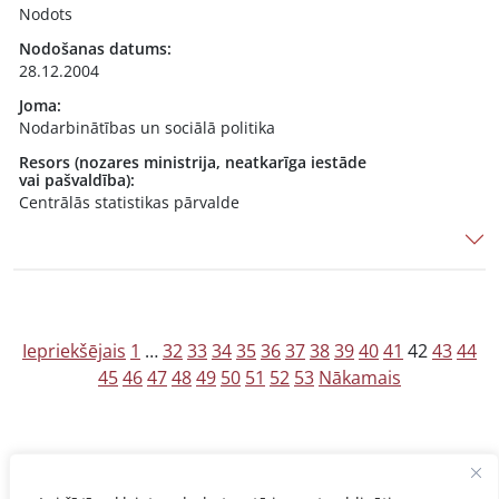
Nodots
Nodošanas datums:
28.12.2004
Joma:
Nodarbinātības un sociālā politika
Resors (nozares ministrija, neatkarīga iestāde
vai pašvaldība):
Centrālās statistikas pārvalde
Z
Iepriekšējais
1
…
32
33
34
35
36
37
38
39
40
41
42
43
44
45
46
47
48
49
50
51
52
53
Nākamais
i
ņ
u
n