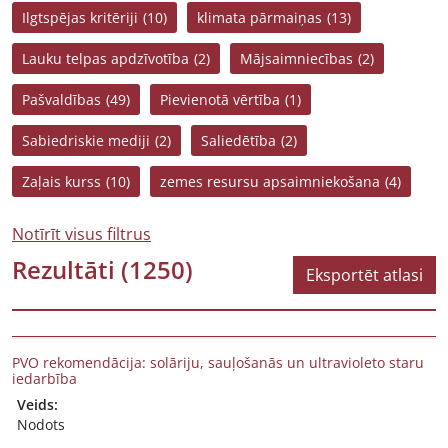
Ilgtspējas kritēriji
(10)
klimata pārmaiņas
(13)
Lauku telpas apdzīvotība
(2)
Mājsaimniecības
(2)
Pašvaldības
(49)
Pievienotā vērtība
(1)
Sabiedriskie mediji
(2)
Saliedētība
(2)
Zaļais kurss
(10)
zemes resursu apsaimniekošana
(4)
Notīrīt visus filtrus
Rezultāti
(1250)
Eksportēt atlasi
PVO rekomendācija: solāriju, sauļošanās un ultravioleto staru
iedarbība
Veids:
Nodots