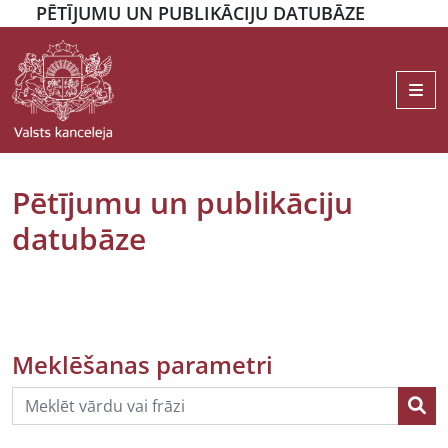
PĒTĪJUMU UN PUBLIKĀCIJU DATUBĀZE
Me
Pētījumu un publikāciju
datubāze
Meklēšanas parametri