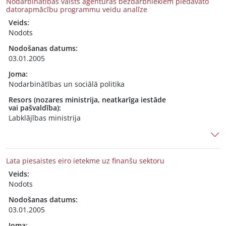
Nodarbinātības valsts aģentūras bezdarbniekiem piedāvāto
datorapmācību programmu veidu analīze
Veids:
Nodots
Nodošanas datums:
03.01.2005
Joma:
Nodarbinātības un sociālā politika
Resors (nozares ministrija, neatkarīga iestāde
vai pašvaldība):
Labklājības ministrija
Lata piesaistes eiro ietekme uz finanšu sektoru
Veids:
Nodots
Nodošanas datums:
03.01.2005
Joma: