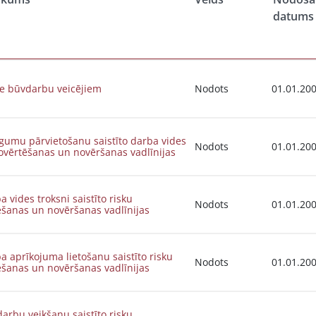
datums
e būvdarbu veicējiem
Nodots
01.01.20
gumu pārvietošanu saistīto darba vides
Nodots
01.01.20
ovērtēšanas un novēršanas vadlīnijas
a vides troksni saistīto risku
Nodots
01.01.20
ēšanas un novēršanas vadlīnijas
a aprīkojuma lietošanu saistīto risku
Nodots
01.01.20
ēšanas un novēršanas vadlīnijas
arbu veikšanu saistīto risku