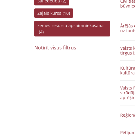
Saliedētība
(2)
Civilti
būvnie
Zaļais kurss
(10)
zemes resursu apsaimniekošana
Ārējās 
uz taut
(4)
Notīrīt visus filtrus
Valsts 
tirgus 
Kultūra
kultūr
Valsts 
strādāj
aprēķin
Reģionā
Pētījum