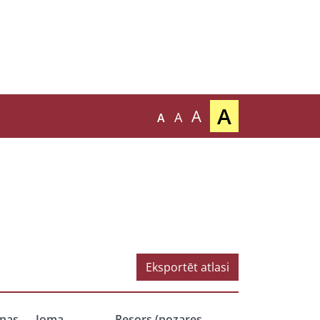
A
A
A
A
Eksportēt atlasi
nas
Joma
Resors (nozares