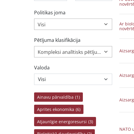
novērt
Politikas joma
Ar biol
Visi
novērt
Pētījuma klasifikācija
Aizsarg
Kompleksi analītisks pētījums (1 250)
Valoda
Aizsarg
Ainavu pārvaldība
(1)
Aizsarg
Aprites ekonomika
(6)
Atjaunīgie energoresursi
(3)
NATO u
Bioloģiskā daudzveidība
(2)