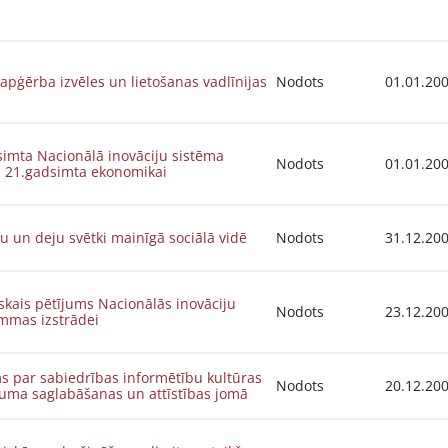
apģērba izvēles un lietošanas vadlīnijas
Nodots
01.01.20
imta Nacionālā inovāciju sistēma
Nodots
01.01.20
s 21.gadsimta ekonomikai
 un deju svētki mainīgā sociālā vidē
Nodots
31.12.20
skais pētījums Nacionālās inovāciju
Nodots
23.12.20
mmas izstrādei
s par sabiedrības informētību kultūras
Nodots
20.12.20
uma saglabāšanas un attīstības jomā