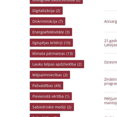
Digitalizācija
(2)
Diskriminācija
(7)
Aizsarg
Energoefektivitāte
(3)
21.gads
Ilgtspējas kritēriji
(10)
Latvija
klimata pārmaiņas
(13)
Dziesmu
Lauku telpas apdzīvotība
(2)
Mājsaimniecības
(2)
Zinātni
progra
Pašvaldības
(49)
Pievienotā vērtība
(1)
Pētījum
mantoj
Sabiedriskie mediji
(2)