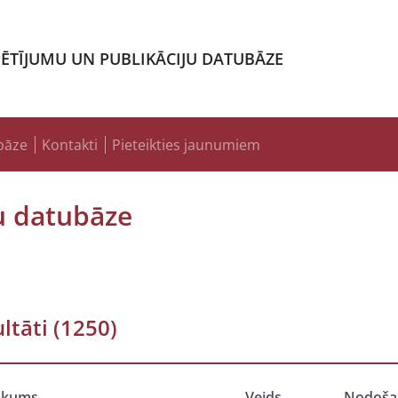
PĒTĪJUMU UN PUBLIKĀCIJU DATUBĀZE
bāze
Kontakti
Pieteikties jaunumiem
u datubāze
ltāti
(1250)
ukums
Veids
Nodoša