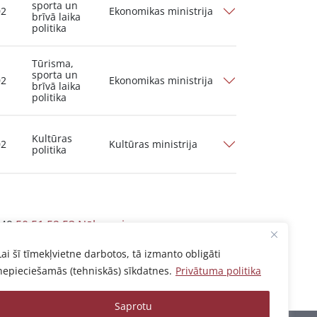
sporta un
02
Ekonomikas ministrija
brīvā laika
politika
Tūrisma,
sporta un
02
Ekonomikas ministrija
brīvā laika
politika
Kultūras
02
Kultūras ministrija
politika
49
50
51
52
53
Nākamais
Lai šī tīmekļvietne darbotos, tā izmanto obligāti
nepieciešamās (tehniskās) sīkdatnes.
Privātuma politika
Saprotu