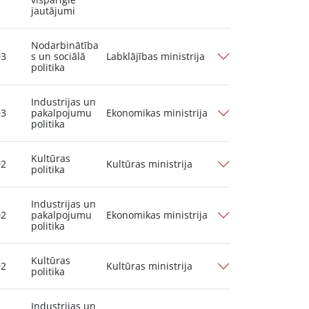
jautājumi
Nodarbinātība
03
s un sociālā
Labklājības ministrija
politika
Industrijas un
03
pakalpojumu
Ekonomikas ministrija
politika
Kultūras
02
Kultūras ministrija
politika
Industrijas un
02
pakalpojumu
Ekonomikas ministrija
politika
Kultūras
02
Kultūras ministrija
politika
Industrijas un