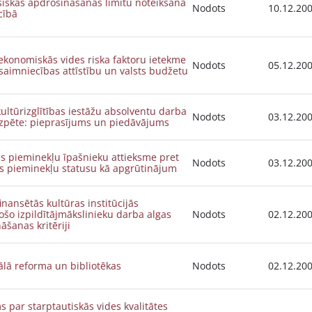
esiskās apdrošināšanas limitu noteikšana
Nodots
10.12.20
cībā
ekonomiskās vides riska faktoru ietekme
Nodots
05.12.20
saimniecības attīstību un valsts budžetu
kultūrizglītības iestāžu absolventu darba
Nodots
03.12.20
izpēte: pieprasījums un piedāvājums
s pieminekļu īpašnieku attieksme pret
Nodots
03.12.20
as pieminekļu statusu kā apgrūtinājum
finansētās kultūras institūcijās
ošo izpildītājmākslinieku darba algas
Nodots
02.12.20
āšanas kritēriji
lā reforma un bibliotēkas
Nodots
02.12.20
s par starptautiskās vides kvalitātes