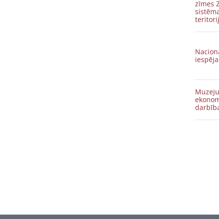
zīmes Z
sistēma
teritori
Nacionā
iespēja
Muzeju 
ekonomi
darbīb