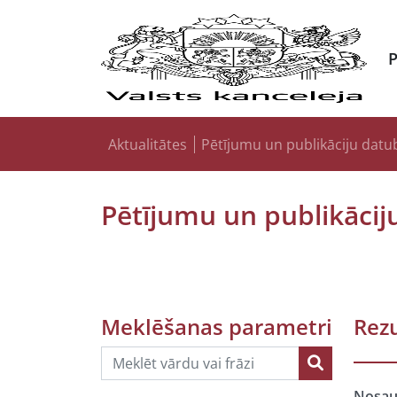
Aktualitātes
Pētījumu un publikāciju datu
Pētījumu un publikācij
Meklēšanas parametri
Rezu
Nosa