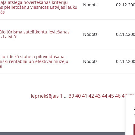
aļā atslēga novērtēšanas kritēriju
Nodots
02.12.20
s pielietošanu viesnīcās Latvijas lauku
jās
lo tūrisma satelītkontu ieviešanas
Nodots
02.12.20
s Latvijā
juridiskā statusa pilnveidošana
ski rentablai un efektīvai muzeju
Nodots
02.12.20
ai
Z
Iepriekšējais
1
…
39
40
41
42
43
44
45
46
47
48
i
ņ
u