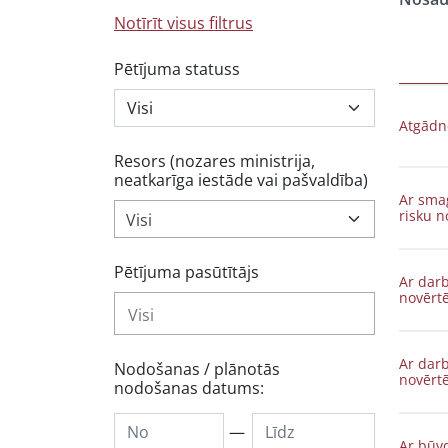
Notīrīt visus filtrus
Pētījuma statuss
Atgādn
Resors (nozares ministrija,
neatkarīga iestāde vai pašvaldība)
Ar sma
risku n
Visi
Pētījuma pasūtītājs
Ar darb
novērt
Ar darb
Nodošanas / plānotās
novērt
nodošanas datums:
—
Ar būvd