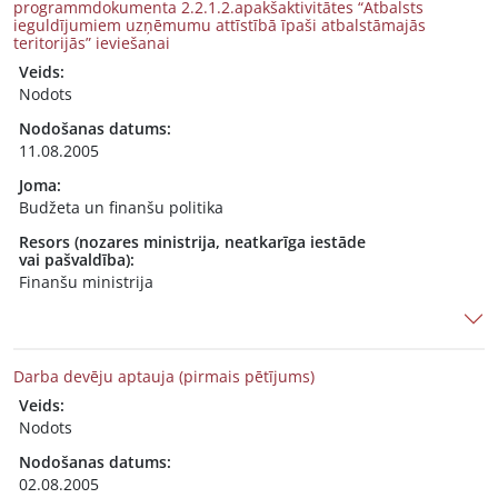
programmdokumenta 2.2.1.2.apakšaktivitātes “Atbalsts
ieguldījumiem uzņēmumu attīstībā īpaši atbalstāmajās
teritorijās” ieviešanai
Veids:
Nodots
Nodošanas datums:
11.08.2005
Joma:
Budžeta un finanšu politika
Resors (nozares ministrija, neatkarīga iestāde
vai pašvaldība):
Finanšu ministrija
Darba devēju aptauja (pirmais pētījums)
Veids:
Nodots
Nodošanas datums:
02.08.2005