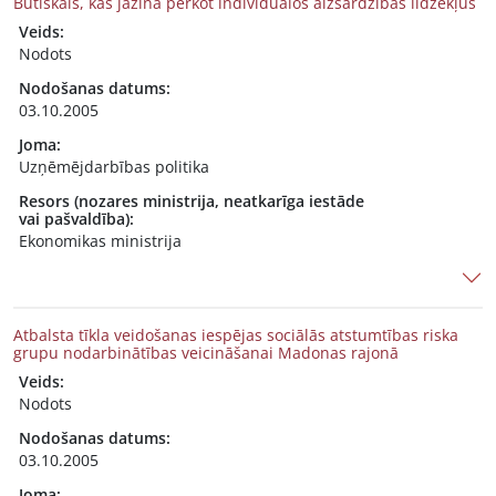
Būtiskais, kas jāzina pērkot individuālos aizsardzības līdzekļus
Veids:
Nodots
Nodošanas datums:
03.10.2005
Joma:
Uzņēmējdarbības politika
Resors (nozares ministrija, neatkarīga iestāde
vai pašvaldība):
Ekonomikas ministrija
Atbalsta tīkla veidošanas iespējas sociālās atstumtības riska
grupu nodarbinātības veicināšanai Madonas rajonā
Veids:
Nodots
Nodošanas datums:
03.10.2005
Joma: