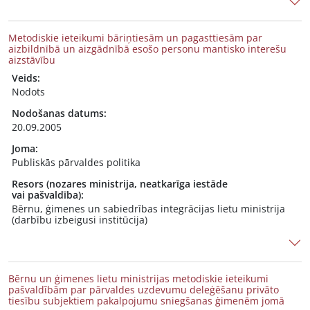
Metodiskie ieteikumi bāriņtiesām un pagasttiesām par
aizbildnībā un aizgādnībā esošo personu mantisko interešu
aizstāvību
Veids:
Nodots
Nodošanas datums:
20.09.2005
Joma:
Publiskās pārvaldes politika
Resors (nozares ministrija, neatkarīga iestāde
vai pašvaldība):
Bērnu, ģimenes un sabiedrības integrācijas lietu ministrija
(darbību izbeigusi institūcija)
Bērnu un ģimenes lietu ministrijas metodiskie ieteikumi
pašvaldībām par pārvaldes uzdevumu deleģēšanu privāto
tiesību subjektiem pakalpojumu sniegšanas ģimenēm jomā