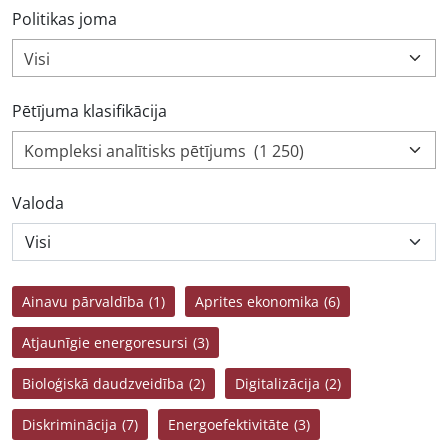
Politikas joma
Visi
Pētījuma klasifikācija
Kompleksi analītisks pētījums (1 250)
Valoda
Ainavu pārvaldība
(1)
Aprites ekonomika
(6)
Atjaunīgie energoresursi
(3)
Bioloģiskā daudzveidība
(2)
Digitalizācija
(2)
Diskriminācija
(7)
Energoefektivitāte
(3)