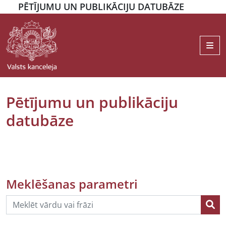
PĒTĪJUMU UN PUBLIKĀCIJU DATUBĀZE
Me
Pētījumu un publikāciju
datubāze
Meklēšanas parametri