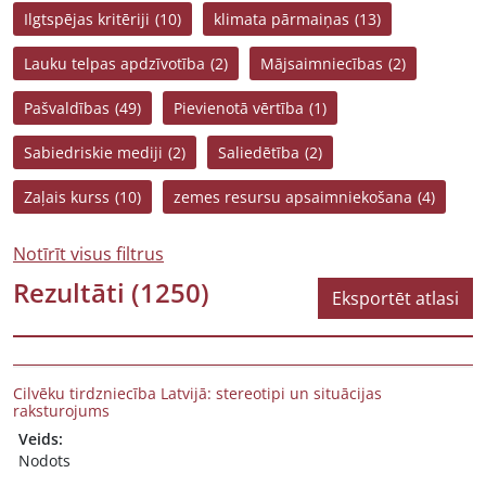
Ilgtspējas kritēriji
(10)
klimata pārmaiņas
(13)
Lauku telpas apdzīvotība
(2)
Mājsaimniecības
(2)
Pašvaldības
(49)
Pievienotā vērtība
(1)
Sabiedriskie mediji
(2)
Saliedētība
(2)
Zaļais kurss
(10)
zemes resursu apsaimniekošana
(4)
Notīrīt visus filtrus
Rezultāti
(1250)
Eksportēt atlasi
Cilvēku tirdzniecība Latvijā: stereotipi un situācijas
raksturojums
Veids:
Nodots