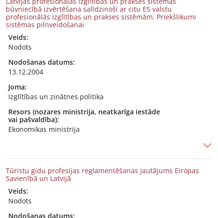
Latvijas profesionālās izglītības un prakses sistēmas
būvniecībā izvērtēšana salīdzinoši ar citu ES valstu
profesionālās izglītības un prakses sistēmām. Priekšlikumi
sistēmas pilnveidošanai
Veids:
Nodots
Nodošanas datums:
13.12.2004
Joma:
Izglītības un zinātnes politika
Resors (nozares ministrija, neatkarīga iestāde
vai pašvaldība):
Ekonomikas ministrija
Tūristu gidu profesijas reglamentēšanas jautājums Eiropas
Savienībā un Latvijā
Veids:
Nodots
Nodošanas datums: