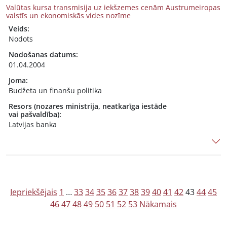
Valūtas kursa transmisija uz iekšzemes cenām Austrumeiropas
valstīs un ekonomiskās vides nozīme
Veids:
Nodots
Nodošanas datums:
01.04.2004
Joma:
Budžeta un finanšu politika
Resors (nozares ministrija, neatkarīga iestāde
vai pašvaldība):
Latvijas banka
Z
Iepriekšējais
1
…
33
34
35
36
37
38
39
40
41
42
43
44
45
46
47
48
49
50
51
52
53
Nākamais
i
ņ