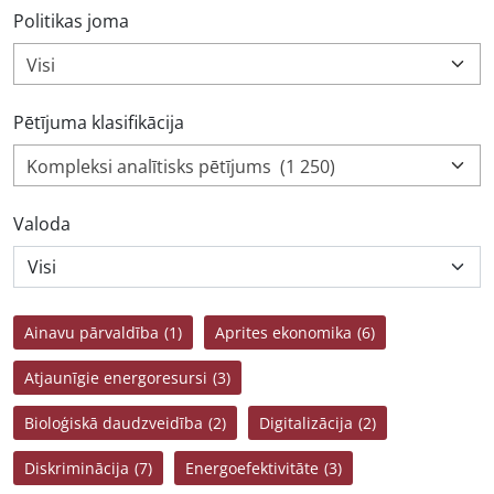
Politikas joma
Visi
Pētījuma klasifikācija
Kompleksi analītisks pētījums (1 250)
Valoda
Ainavu pārvaldība
(1)
Aprites ekonomika
(6)
Atjaunīgie energoresursi
(3)
Bioloģiskā daudzveidība
(2)
Digitalizācija
(2)
Diskriminācija
(7)
Energoefektivitāte
(3)