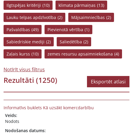
Ilgtspējas kritēriji
(10)
klimata pārmaiņas
(13)
Lauku telpas apdzīvotība
(2)
Mājsaimniecības
(2)
Pašvaldības
(49)
Pievienotā vērtība
(1)
Sabiedriskie mediji
(2)
Saliedētība
(2)
Zaļais kurss
(10)
zemes resursu apsaimniekošana
(4)
Notīrīt visus filtrus
Rezultāti
(1250)
Eksportēt atlasi
Informatīvs buklets Kā uzsākt komercdarbību
Veids:
Nodots
Nodošanas datums: