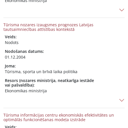
Ekonomikas ministrija
Tūrisma nozares izaugsmes prognozes Latvijas
tautsaimniecības attīstības kontekstā
Veids:
Nodots
Nodošanas datums:
01.12.2004
Joma:
Tūrisma, sporta un brīvā laika politika
Resors (nozares ministrija, neatkarīga iestāde
vai pašvaldība):
Ekonomikas ministrija
Tūrisma informācijas centru ekonomiskās efektivitātes un
optimālās funkcionēšanas modeļa izstrāde
Veids: