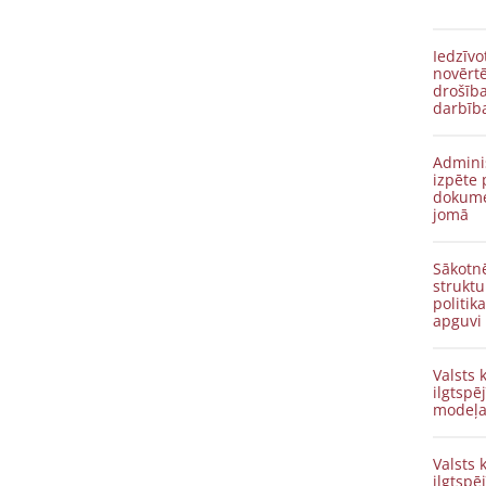
Iedzīvotāju apta
novērtē
drošība
darbīb
Admini
izpēte
dokume
jomā
Sākotnē
struktu
politik
apguvi
Valsts
ilgtspē
modeļa
Valsts
ilgtspē