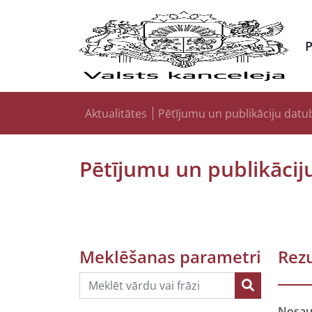
Aktualitātes
Pētījumu un publikāciju datu
Pētījumu un publikācij
Meklēšanas parametri
Rezu
Nosa