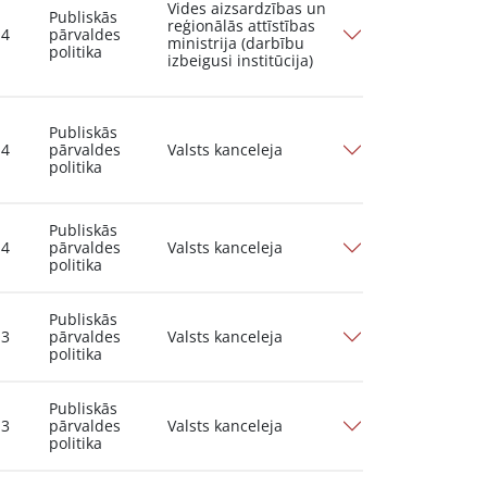
Vides aizsardzības un
Publiskās
reģionālās attīstības
14
pārvaldes
ministrija (darbību
politika
izbeigusi institūcija)
Publiskās
14
pārvaldes
Valsts kanceleja
politika
Publiskās
14
pārvaldes
Valsts kanceleja
politika
Publiskās
13
pārvaldes
Valsts kanceleja
politika
Publiskās
13
pārvaldes
Valsts kanceleja
politika