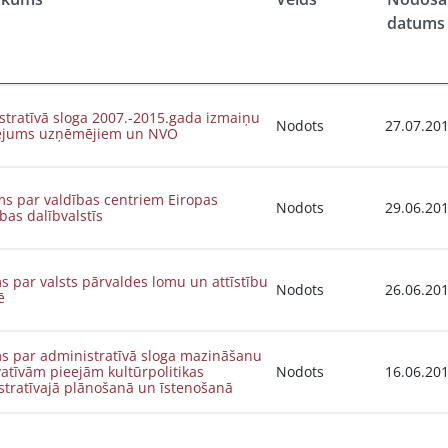
datums
stratīvā sloga 2007.-2015.gada izmaiņu
Nodots
27.07.20
ējums uzņēmējiem un NVO
ms par valdības centriem Eiropas
Nodots
29.06.20
bas dalībvalstīs
s par valsts pārvaldes lomu un attīstību
Nodots
26.06.20
ē
ms par administratīvā sloga mazināšanu
atīvām pieejām kultūrpolitikas
Nodots
16.06.20
stratīvajā plānošanā un īstenošanā