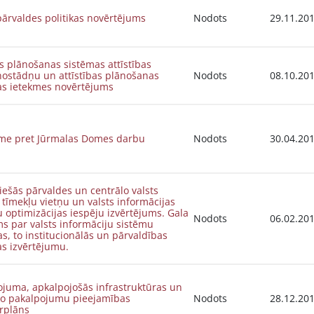
pārvaldes politikas novērtējums
Nodots
29.11.20
as plānošanas sistēmas attīstības
ostādņu un attīstības plānošanas
Nodots
08.10.20
as ietekmes novērtējums
sme pret Jūrmalas Domes darbu
Nodots
30.04.20
tiešās pārvaldes un centrālo valsts
 tīmekļu vietņu un valsts informācijas
 optimizācijas iespēju izvērtējums. Gala
Nodots
06.02.20
s par valsts informāciju sistēmu
s, to institucionālās un pārvaldības
s izvērtējumu.
ojuma, apkalpojošās infrastruktūras un
ko pakalpojumu pieejamības
Nodots
28.12.20
rplāns