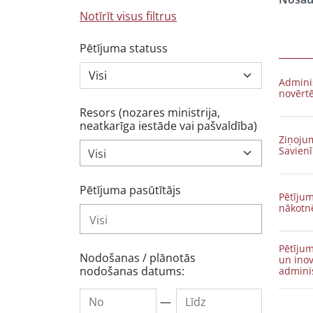
Notīrīt visus filtrus
Pētījuma statuss
Admini
novērt
Resors (nozares ministrija,
neatkarīga iestāde vai pašvaldība)
Ziņoju
Savienī
Visi
Pētījuma pasūtītājs
Pētījum
nākotn
Pētīju
Nodošanas / plānotās
un inov
nodošanas datums:
admini
—