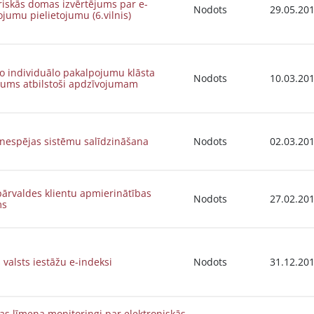
riskās domas izvērtējums par e-
Nodots
29.05.20
jumu pielietojumu (6.vilnis)
o individuālo pakalpojumu klāsta
Nodots
10.03.20
ējums atbilstoši apdzīvojumam
nespējas sistēmu salīdzināšana
Nodots
02.03.20
pārvaldes klientu apmierinātības
Nodots
27.02.20
ms
s valsts iestāžu e-indeksi
Nodots
31.12.20
bas līmeņa monitoringi par elektroniskās