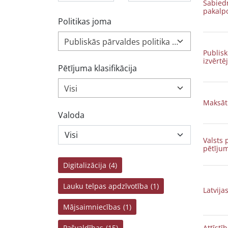
Sabied
pakalpo
Politikas joma
Publiskās pārvaldes politika (215)
Publisk
izvērt
Pētījuma klasifikācija
Visi
Maksāt
Valoda
Valsts 
pētīju
Digitalizācija
(4)
Lauku telpas apdzīvotība
(1)
Latvija
Mājsaimniecības
(1)
Pašvaldības
(15)
Attīstī