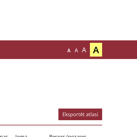
A
A
A
A
Eksportēt atlasi
nas
Joma
Resors (nozares