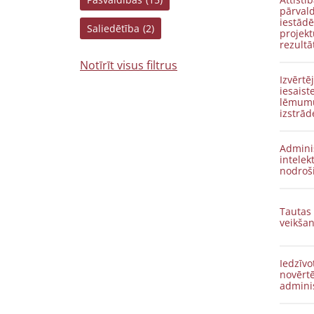
pārvald
iestādē
Saliedētība
(2)
projekt
rezultā
Notīrīt visus filtrus
Izvērtē
iesais
lēmumu
izstrā
Adminis
intelek
nodroš
Tautas 
veikša
Iedzīvotāju apta
novērtē
admini