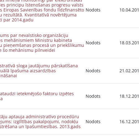
es principu īstenošanas progresu valsts
s Eiropas Savienības fondu līdzfinansēto
Nodots
10.04.20
u rezultātā. Kvantitatīvā novērtējuma
ti par 2014.gadu
jums par nevalstisko organizāciju
tes mehānismiem Ministru kabineta
Nodots
18.03.20
 pieņemšanas procesā un priekšlikumu
de šo mehānismu pilnveidei
tratīvā sloga jautājumu pārskatīšana
tuālā īpašuma aizsardzības
Nodots
21.02.20
ināšanai
ataudzi ietekmējošo faktoru izpētes
Nodots
18.12.20
na
uja administratīvo procedūru
jums: izglītības pakalpojumi, nodokļu
Nodots
16.12.20
strēšana un īpašumtiesības. 2013.gads