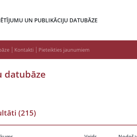
PĒTĪJUMU UN PUBLIKĀCIJU DATUBĀZE
bāze
Kontakti
Pieteikties jaunumiem
u datubāze
ltāti
(215)
ukums
Veids
Nodoša