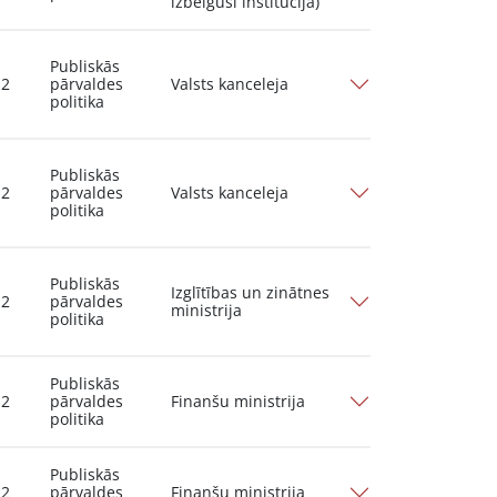
izbeigusi institūcija)
Publiskās
12
pārvaldes
Valsts kanceleja
politika
Publiskās
12
pārvaldes
Valsts kanceleja
politika
Publiskās
Izglītības un zinātnes
12
pārvaldes
ministrija
politika
Publiskās
12
pārvaldes
Finanšu ministrija
politika
Publiskās
12
pārvaldes
Finanšu ministrija