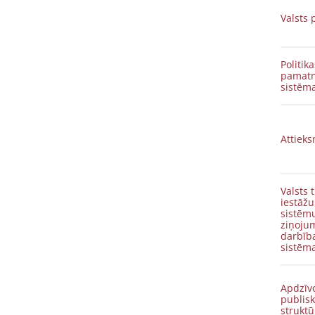
Valsts 
Politik
pamatn
sistēm
Attiek
Valsts 
iestāžu
sistēmu
ziņojum
darbība
sistēma
Apdzīv
publis
struktū