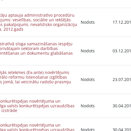
uja administratīvo procedūru
jums: veselības, sociālie un iekšējās
Nodots
17.12.20
s pakalpojumi, nevalstisko organizāciju
a. 2012.gads
stratīvā sloga samazināšanas iespēju
 privātajam sektoram darbības
Nodots
03.12.20
ntēšanas un dokumentu glabāšanas
jās ietekmes (Ex-ante) novērtējums
rālo reformu īstenošanai izglītības
Nodots
23.07.20
as jomā, lai veicinātu radošo prasmju
 konkurētspējas novērtējuma un
jīga valsts konkurētspējas uzraudzības
Nodots
30.04.20
 izstrāde
 konkurētspējas novērtējuma un
jīga valsts konkurētspējas uzraudzības
Nodots
30.04.20