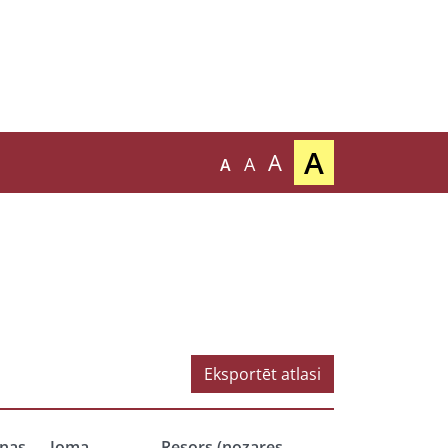
A
A
A
A
Eksportēt atlasi
nas
Joma
Resors (nozares