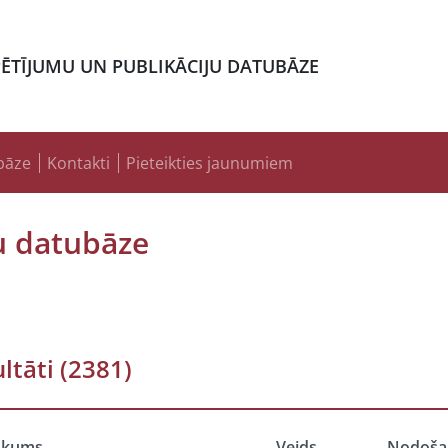
PĒTĪJUMU UN PUBLIKĀCIJU DATUBĀZE
bāze
Kontakti
Pieteikties jaunumiem
u datubāze
ltāti
(2381)
ukums
Veids
Nodoša