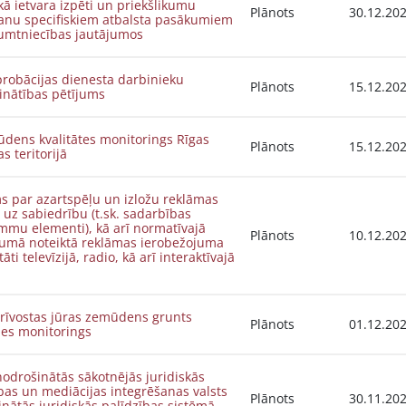
kā ietvara izpēti un priekšlikumu
Plānots
30.12.20
šanu specifiskiem atbalsta pasākumiem
umtniecības jautājumos
probācijas dienesta darbinieku
Plānots
15.12.20
inātības pētījums
dens kvalitātes monitorings Rīgas
Plānots
15.12.20
as teritorijā
s par azartspēļu un izložu reklāmas
 uz sabiedrību (t.sk. sadarbības
mmu elementi), kā arī normatīvajā
Plānots
10.12.20
jumā noteiktā reklāmas ierobežojuma
tāti televīzijā, radio, kā arī interaktīvajā
brīvostas jūras zemūdens grunts
Plānots
01.12.20
nes monitorings
nodrošinātās sākotnējās juridiskās
bas un mediācijas integrēšanas valsts
Plānots
30.11.20
nātās juridiskās palīdzības sistēmā