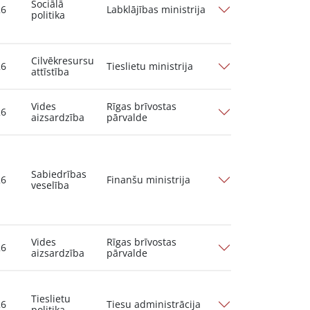
Sociālā
26
Labklājības ministrija
politika
Cilvēkresursu
26
Tieslietu ministrija
attīstība
Vides
Rīgas brīvostas
26
aizsardzība
pārvalde
Sabiedrības
26
Finanšu ministrija
veselība
Vides
Rīgas brīvostas
26
aizsardzība
pārvalde
Tieslietu
26
Tiesu administrācija
politika