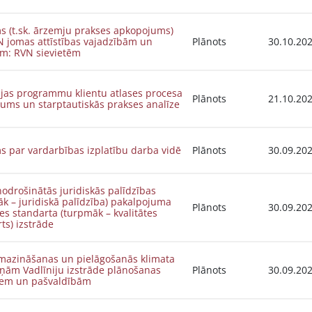
s (t.sk. ārzemju prakses apkopojums)
N jomas attīstības vajadzībām un
Plānots
30.10.20
ām: RVN sievietēm
ijas programmu klientu atlases procesa
Plānots
21.10.20
jums un starptautiskās prakses analīze
s par vardarbības izplatību darba vidē
Plānots
30.09.20
nodrošinātās juridiskās palīdzības
k – juridiskā palīdzība) pakalpojuma
Plānots
30.09.20
tes standarta (turpmāk – kvalitātes
ts) izstrāde
mazināšanas un pielāgošanās klimata
ņām Vadlīniju izstrāde plānošanas
Plānots
30.09.20
iem un pašvaldībām