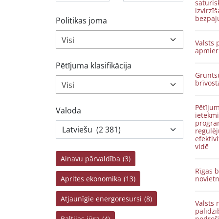
saturis
izvirzī
bezpaj
Politikas joma
Visi
Valsts 
apmier
Pētījuma klasifikācija
Gruntsū
brīvost
Visi
Pētījum
Valoda
ietekmi
progra
regulē
efektivi
vidē
Ainavu pārvaldība
(3)
Rīgas 
Aprites ekonomika
(13)
noviet
Atjaunīgie energoresursi
(8)
Valsts 
palīdzī
Baltijas jūra
(4)
nodroši