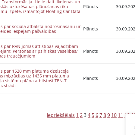
ā Transformācija. Lielie dati. Ikdienas un
iskās uzturēšanas plānošanas rīku
Plānots
30.09.20
umu izpēte, izmantojot Floating Car Data
s par sociālā atbalsta nodrošināšanu un
Plānots
30.09.20
veides iespējām pašvaldībās
s par RVN jomas attīstības vajadzībām
ējām: Personas ar psihiskās veselības/
Plānots
30.09.20
bas traucējumiem
ms par 1520 mm platuma dzelzceļa
as migrācijas uz 1435 mm platuma
Plānots
30.09.20
ļa sistēmu plāna atbilstoši TEN-T
 izstrādi
Z
Iepriekšējais
1
2
3
4
5
6
7
8
9
10
11
12
1
i