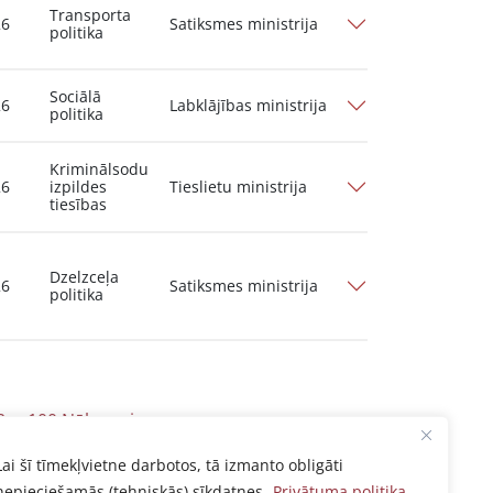
Transporta
26
Satiksmes ministrija
politika
Sociālā
26
Labklājības ministrija
politika
Kriminālsodu
26
izpildes
Tieslietu ministrija
tiesības
Dzelzceļa
26
Satiksmes ministrija
politika
3
…
100
Nākamais
Lai šī tīmekļvietne darbotos, tā izmanto obligāti
nepieciešamās (tehniskās) sīkdatnes.
Privātuma politika