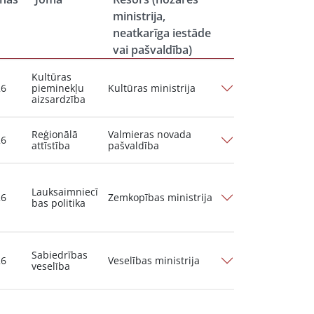
ministrija,
neatkarīga iestāde
vai pašvaldība)
Kultūras
26
pieminekļu
Kultūras ministrija
aizsardzība
Reģionālā
Valmieras novada
26
attīstība
pašvaldība
Lauksaimniecī
26
Zemkopības ministrija
bas politika
Sabiedrības
26
Veselības ministrija
veselība