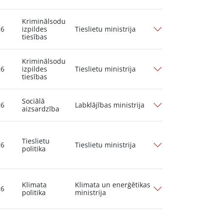
Kriminālsodu
26
izpildes
Tieslietu ministrija
tiesības
Kriminālsodu
26
izpildes
Tieslietu ministrija
tiesības
Sociālā
26
Labklājības ministrija
aizsardzība
Tieslietu
26
Tieslietu ministrija
politika
Klimata
Klimata un enerģētikas
26
politika
ministrija