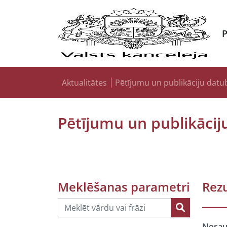
Aktualitātes
Pētījumu un publikāciju datu
Pētījumu un publikācij
Meklēšanas parametri
Rezu
Nosa