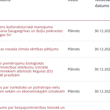
datums
ns kultūrvēsturiskā mantojuma
šana Daugavgrīvas un Buļļu piekrastes
Plānots
30.12.20
gas līcī
ras novada zīmola vērtības pētījums
Plānots
30.12.20
ki piemērojamu bioloģiskās
mniecības ieteikumu izstrāde
Plānots
30.12.20
mniekiem atbilstoši Regulas (ES)
48 prasībām
s par narkotisko un psihotropo vielu
jām sekām un ekonomiskajām izmaksām
Plānots
30.12.20
jums par bezpajumtniecības tiesiskā un