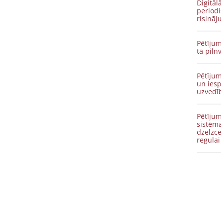
Digitāl
period
risināj
Pētījum
tā piln
Pētījum
un iesp
uzvedī
Pētīju
sistēm
dzelzce
regulai