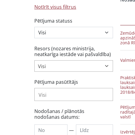
Notīrīt visus filtrus
Pētījuma statuss
Zemūde
apzinā
zonā Rī
Resors (nozares ministrija,
neatkarīga iestāde vai pašvaldība)
Valmie
Visi
Praktis
Pētījuma pasūtītājs
lauksai
lauksai
2018/8
Pētījum
Nodošanas / plānotās
radīta
nodošanas datums:
valstī
—
Izvērtē