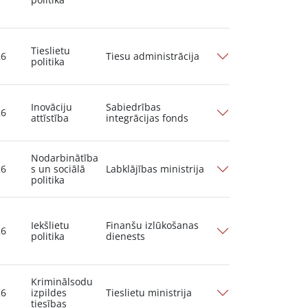
Tieslietu
26
Tiesu administrācija
politika
Inovāciju
Sabiedrības
26
attīstība
integrācijas fonds
Nodarbinātība
26
s un sociālā
Labklājības ministrija
politika
Iekšlietu
Finanšu izlūkošanas
26
politika
dienests
Kriminālsodu
26
izpildes
Tieslietu ministrija
tiesības