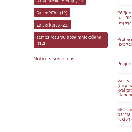
Sabiedriskie mediji
(10)
Saliedētība
(12)
Pētījum
par RV
iespēj
Zaļais kurss
(22)
zemes resursu apsaimniekošana
Probāc
(12)
izvērtē
Notīrīt visus filtrus
Pētījum
Valsts 
(turpmā
kvalitā
standar
SEG sa
pārmai
reģion