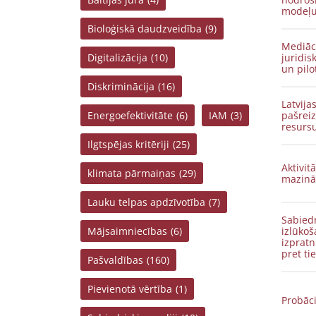
modeļu 
Bioloģiskā daudzveidība
(9)
Mediāci
Digitalizācija
(10)
juridis
un pilo
Diskriminācija
(16)
Latvija
Energoefektivitāte
(6)
IAM
(3)
pašreiz
resursu
Ilgtspējas kritēriji
(25)
Aktivit
klimata pārmaiņas
(29)
mazinā
Lauku telpas apdzīvotība
(7)
Sabied
Mājsaimniecības
(6)
izlūkoš
izpratn
pret ti
Pašvaldības
(160)
Pievienotā vērtība
(1)
Probāci